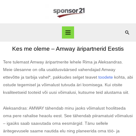
Kes me oleme – Amway äripartnerid Eestis
Tere tulemast Amway äripartnerite lehele Rima ja Aleksandras.
Meie ülesanne on olla usaldusväärsed vahendajad Amway
ettevõtte ja tarbija vahel*, pakkudes selget teavet
toodete
kohta, abi
ostude tegemisel ja võimalust tutvuda äri loomisega. Kui otsite
kvaliteetseid tooteid või uusi võimalusi, kutsume teid alustama siit.
Aleksandras: AMWAY tähendab minu jaoks võimalust hoolitseda
oma pere rahalise heaolu eest. See tähendab piiramatuid võimalusi
– igaüks saab saavutada oma eesmärgid. Tänu sellele
äritegevusele saame nautida elu ning planeerida oma töö- ja