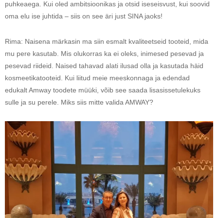
puhkeaega. Kui oled ambitsioonikas ja otsid iseseisvust, kui soovid
oma elu ise juhtida – siis on see äri just SINA jaoks!
Rima: Naisena märkasin ma siin esmalt kvaliteetseid tooteid, mida
mu pere kasutab. Mis olukorras ka ei oleks, inimesed pesevad ja
pesevad riideid. Naised tahavad alati ilusad olla ja kasutada häid
kosmeetikatooteid. Kui liitud meie meeskonnaga ja edendad
edukalt Amway toodete müüki, võib see saada lisasissetulekuks
sulle ja su perele. Miks siis mitte valida AMWAY?