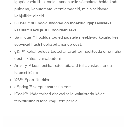
igapäevaelu lihtsamaks, andes teile võimaluse hoida kodu
puhtana, kasutamata keemiatoodeid, mis sisaldavad
kahjulikke aineid.
Glister™ suuhooldustooted on mõeldud igapäevaseks
kasutamiseks ja suu hooldamiseks.
Satinique™ hooldus tooted juustele meeldivad kõigile, kes
soovivad hästi hoolitseda nende eest.
g&h™ kehahooldus tooted aitavad teil hoolitseda oma naha
eest – kätest varvabadeni.
Artistry™ kosmeetikatooted aitavad teil avastada enda
kaunist külge.
XS™ Sport Nutrition
eSpring™ veepuhastussüsteem
iCook™ köögitarbed aitavad teile valmistada kõige
tervislikumaid toite kogu teie perele.