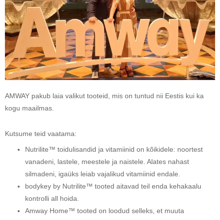
AMWAY pakub laia valikut tooteid, mis on tuntud nii Eestis kui ka
kogu maailmas.
Kutsume teid vaatama:
Nutrilite™ toidulisandid ja vitamiinid on kõikidele: noortest
vanadeni, lastele, meestele ja naistele. Alates nahast
silmadeni, igaüks leiab vajalikud vitamiinid endale.
bodykey by Nutrilite™ tooted aitavad teil enda kehakaalu
kontrolli all hoida.
Amway Home™ tooted on loodud selleks, et muuta