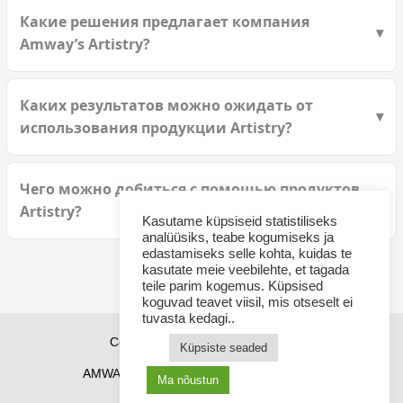
Какие решения предлагает компания
Amway’s Artistry?
Каких результатов можно ожидать от
использования продукции Artistry?
Чего можно добиться с помощью продуктов
Artistry?
Kasutame küpsiseid statistiliseks
analüüsiks, teabe kogumiseks ja
edastamiseks selle kohta, kuidas te
kasutate meie veebilehte, et tagada
teile parim kogemus. Küpsised
koguvad teavet viisil, mis otseselt ei
tuvasta kedagi..
Copyright © 2026 Sponsor21.ee
Küpsiste seaded
AMWAY Эстония
AMWAY продукты
Ma nõustun
Как купить AMWAY