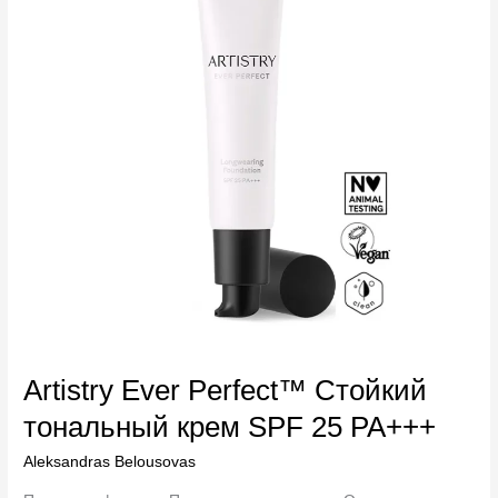
тональный
крем
SPF
25
PA+++
Artistry Ever Perfect™ Стойкий
тональный крем SPF 25 PA+++
Aleksandras Belousovas