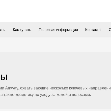
кты
Как купить
Полезная информация
Контакты
О
ты
нии
Amway, охватывающие несколько ключевых
направлени
 а также косметику по уходу за
кожей и волосами.