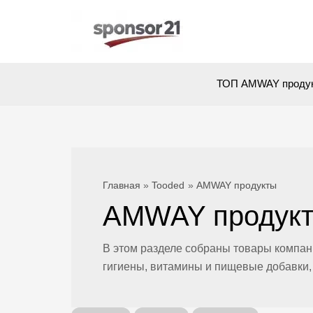
Перейти
к
содержимому
ТОП AMWAY проду
Главная
Tooded
AMWAY продукты
AMWAY продук
В
этом разделе собраны товары компа
гигиены, витамины и пищевые
добавки,