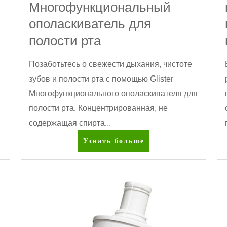
Многофункциональный
ополаскиватель для
полости рта
Позаботьтесь о свежести дыхания, чистоте
зубов и полости рта с помощью Glister
Многофункционального ополаскивателя для
полости рта. Концентрированная, не
содержащая спирта...
Glister™
Узнать больше
Многофункциональный
ополаскиватель
для
полости
рта