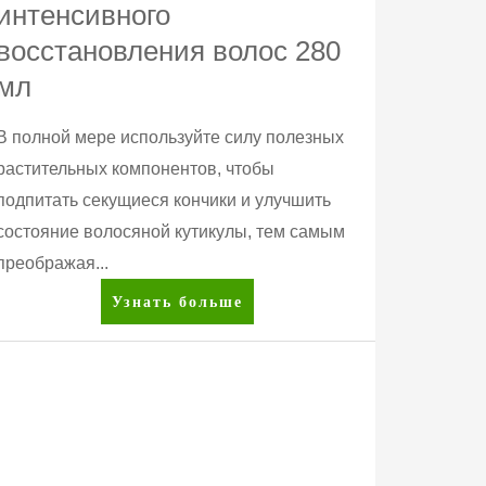
интенсивного
восстановления волос 280
мл
В полной мере используйте силу полезных
растительных компонентов, чтобы
подпитать секущиеся кончики и улучшить
состояние волосяной кутикулы, тем самым
преображая...
Satinique™
Узнать больше
Шампунь
для
интенсивного
восстановления
волос
280