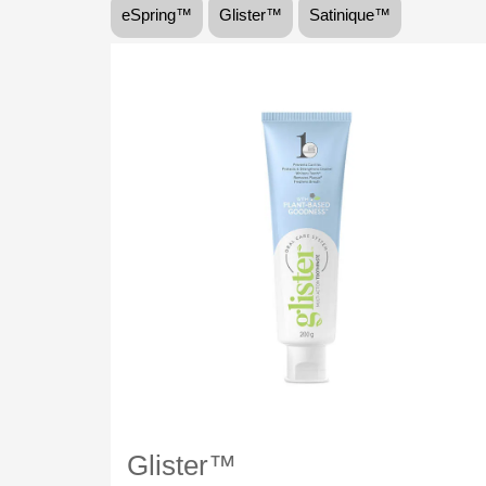
eSpring™
Glister™
Satinique™
Glister™