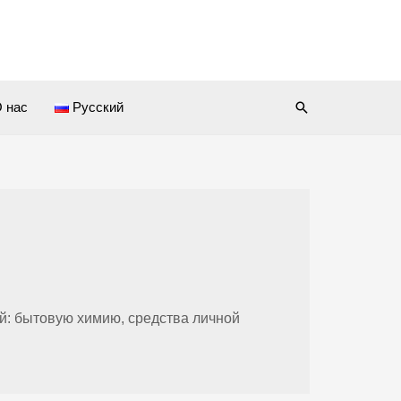
Поиск
 нас
Русский
й: бытовую химию, средства
личной