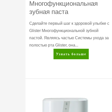
Многофункциональная
зубная паста
Сделайте первый шаг к здоровой улыбке с
Glister Многофункциональной зубной
пастой. Являясь частью Системы ухода за
полостью рта Glister, она...
Glister™
Узнать больше
Многофункциональная
зубная
паста