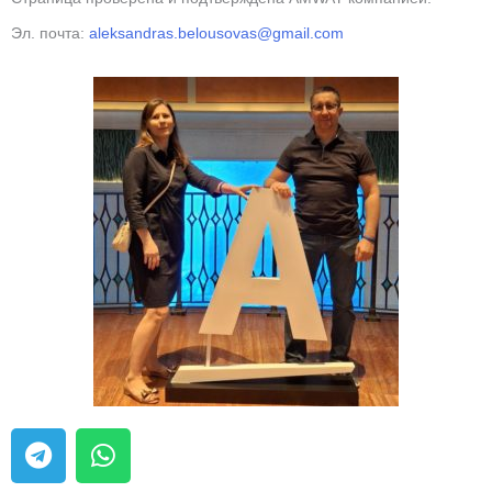
Эл. почта:
aleksandras.belousovas@gmail.com
T
W
e
h