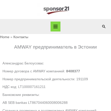
Skip
to
content
Sear
Home
Контакты
AMWAY предприниматель в Эстонии
Александрас Белоусовас
Номер договора с AMWAY компанией:
8408377
Номер предпринимательской деятельности: 191109
НДС код: LT100007161211
Банковские реквизиты:
AB SEB bankas LT867044060008006288
Страница проверена и подтверждена AMWAY компанией.