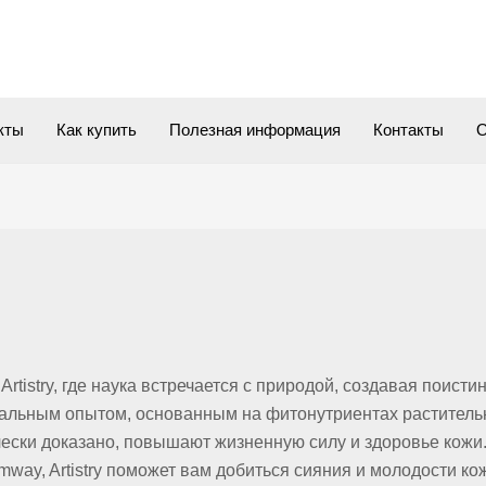
кты
Как купить
Полезная информация
Контакты
О
Artistry, где наука встречается с природой, создавая поис
иальным опытом, основанным на фитонутриентах раститель
ически доказано, повышают жизненную силу и здоровье кожи
way, Artistry поможет вам добиться сияния и молодости кож