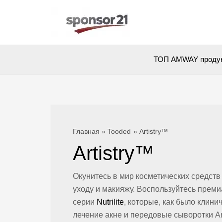
Перейти
к
содержимому
ТОП AMWAY проду
Главная
Tooded
Artistry™
Artistry™
Окунитесь в мир косметических средств 
уходу и макияжу. Воспользуйтесь прем
серии
Nutrilite
, которые, как было клин
лечение акне и передовые сыворотки Am