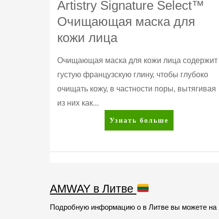
Artistry Signature Select™
Очищающая маска для
кожи лица
Очищающая маска для кожи лица содержит
густую французскую глину, чтобы глубоко
очищать кожу, в частности поры, вытягивая
из них как...
Artistry
Узнать больше
Signature
Select™
Очищающая
маска
для
AMWAY в Литве
кожи
Подробную информацию о в Литве вы можете на н
лица