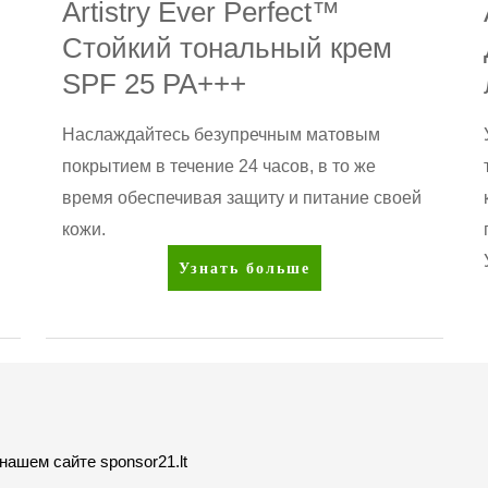
Artistry Ever Perfect™
Стойкий тональный крем
SPF 25 PA+++
Наслаждайтесь безупречным матовым
покрытием в течение 24 часов, в то же
время обеспечивая защиту и питание своей
кожи.
Artistry
Узнать больше
Ever
Perfect™
Стойкий
тональный
крем
SPF
ашем сайте sponsor21.lt
25