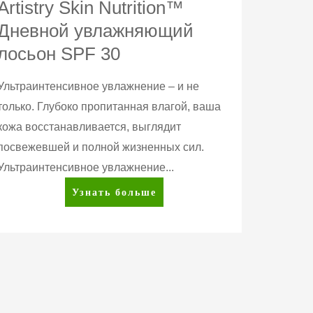
Artistry Skin Nutrition™
Дневной увлажняющий
лосьон SPF 30
Ультраинтенсивное увлажнение – и не
только. Глубоко пропитанная влагой, ваша
кожа восстанавливается, выглядит
посвежевшей и полной жизненных сил.
Ультраинтенсивное увлажнение...
Artistry
Узнать больше
Skin
Nutrition™
Дневной
увлажняющий
лосьон
SPF