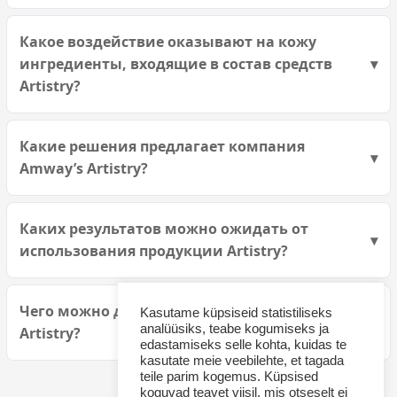
Какое воздействие оказывают на кожу
ингредиенты, входящие в состав средств
Artistry?
Какие решения предлагает компания
Amway’s Artistry?
Каких результатов можно ожидать от
использования продукции Artistry?
Чего можно добиться с помощью продуктов
Kasutame küpsiseid statistiliseks
analüüsiks, teabe kogumiseks ja
Artistry?
edastamiseks selle kohta, kuidas te
kasutate meie veebilehte, et tagada
teile parim kogemus. Küpsised
koguvad teavet viisil, mis otseselt ei