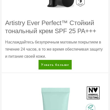
Artistry Ever Perfect™ Стойкий
тональный крем SPF 25 PA+++
Наслаждайтесь безупречным матовым покрытием в
течение 24 часов, в то же время обеспечивая защиту
и питание своей кожи.
Artistry
Узнать больше
Ever
Perfect™
Стойкий
тональный
крем
SPF
25
PA+++