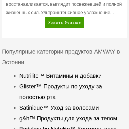
восстанавливается, выглядит посвежевшей и полной
жизненных сил. Ультраинтенсивное увлажнение...
Artistry
Узнать больше
Skin
Nutrition™
Дневной
увлажняющий
Популярные категории продуктов AMWAY в
лосьон
Эстонии
SPF
30
Nutrilite™ Витамины и добавки
Glister™ Продукты по уходу за
полостью рта
Satinique™ Уход за волосами
g&h™ Продукты для ухода за телом
Bodykey by Nutrilite™ Контроль веса