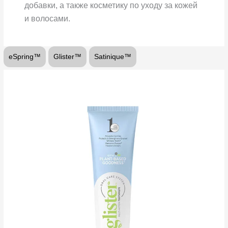
добавки, а также косметику по уходу за
кожей
и волосами.
eSpring™
Glister™
Satinique™
Glister™
Многофункциональная
зубная
паста