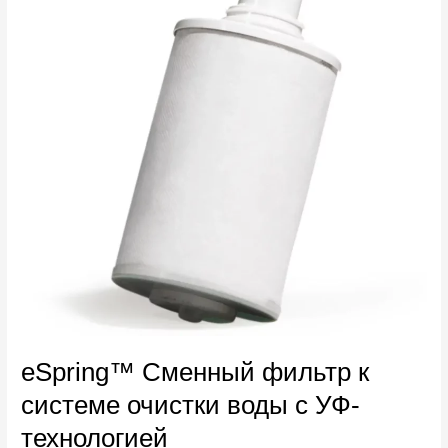
к
cистеме
очистки
воды
с
УФ-
технологией
eSpring™ Сменный фильтр к
cистеме очистки воды с УФ-
технологией