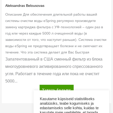
Aleksandras Belousovas
Описание Для обеспечения длительной работы вашей
системы очистки воды eSpring регулярно производите
замену картриджа фильтра с УФ-технологией – один раз в
год или через каждые 5000 л очищенной воды (в
зависимости от того, что наступит раньше). Система очистки
воды eSpring не предотвращает болезни и не смягчает их
течение. Что эта система делает для Вас Быстрая
Запатентованный в США сменный фильтр из блока
многоуровневого активированного спрессованного
угля. Работает в течение года или пока не очистит
5000...
Узнать больше
Kasutame küpsiseid statistiliseks
analüüsiks, teabe kogumiseks ja
edastamiseks selle kohta, kuidas te
kasutate meie veebilehte, et tagada