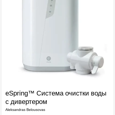
воды
с
дивертером
eSpring™ Система очистки воды
с дивертером
Aleksandras Belousovas