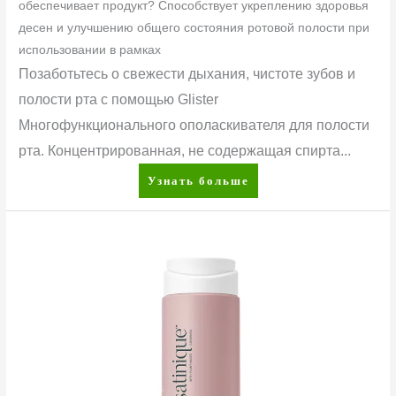
обеспечивает продукт? Способствует укреплению здоровья
десен и улучшению общего состояния ротовой полости при
использовании в рамках
Позаботьтесь о свежести дыхания, чистоте зубов и
полости рта с помощью Glister
Многофункционального ополаскивателя для полости
рта. Концентрированная, не содержащая спирта...
Узнать больше
Satinique™
Шампунь
для
интенсивного
восстановления
волос
280
мл