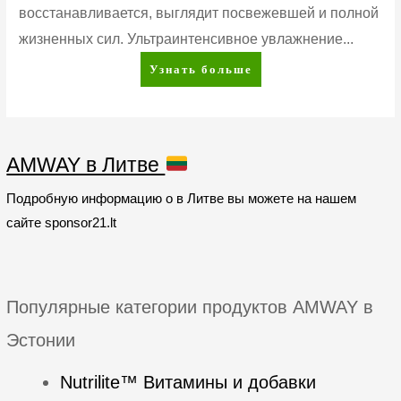
восстанавливается, выглядит посвежевшей и полной
жизненных сил. Ультраинтенсивное увлажнение...
Artistry
Узнать больше
Skin
Nutrition™
Дневной
увлажняющий
AMWAY в Литве
лосьон
SPF
Подробную информацию о в Литве вы можете на нашем
30
сайте sponsor21.lt
Популярные категории продуктов AMWAY в
Эстонии
Nutrilite™ Витамины и добавки