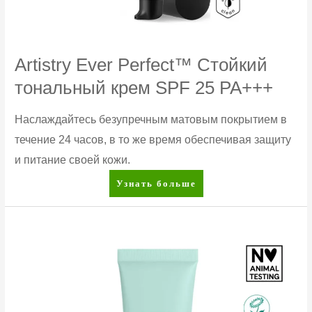
Artistry Ever Perfect™ Стойкий
тональный крем SPF 25 PA+++
Наслаждайтесь безупречным матовым покрытием в
течение 24 часов, в то же время обеспечивая защиту
и питание своей кожи.
Artistry
Узнать больше
Ever
Perfect™
Стойкий
тональный
крем
SPF
25
PA+++