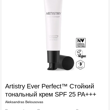
тональный
крем
SPF
25
PA+++
Artistry Ever Perfect™ Стойкий
тональный крем SPF 25 PA+++
Aleksandras Belousovas