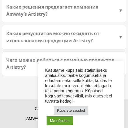
Какие решения предлагает компания
Amway’s Artistry?
Каких результатов можно ожидать от
использования продукции Artistry?
Чего можно добиться с помощью продуктов
Artistry?
Kasutame küpsiseid statistiliseks
analüüsiks, teabe kogumiseks ja
edastamiseks selle kohta, kuidas te
kasutate meie veebilehte, et tagada
teile parim kogemus. Küpsised
koguvad teavet viisil, mis otseselt ei
tuvasta kedagi..
Copyright © 2026 Sponsor21.ee
Küpsiste seaded
AMWAY Эстония
AMWAY продукты
Ma nõustun
Как купить AMWAY