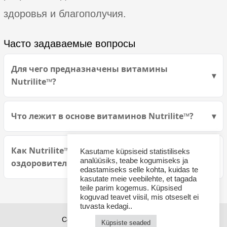
здоровья и благополучия.
Часто задаваемые вопросы
Для чего предназначены витамины
Nutrilite™?
Что лежит в основе витаминов Nutrilite™?
Как Nutrilite™ может преобразить ваше
Kasutame küpsiseid statistiliseks
analüüsiks, teabe kogumiseks ja
оздоровительное путешествие?
edastamiseks selle kohta, kuidas te
kasutate meie veebilehte, et tagada
teile parim kogemus. Küpsised
koguvad teavet viisil, mis otseselt ei
tuvasta kedagi..
Copyright © 2026 Sponsor21.ee
Küpsiste seaded