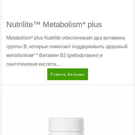
Nutrilite™ Metabolism* plus
Metabolism* plus Nutrilite обеспечивает два витамина
группы В, которые помогают поддерживать здоровый
метаболизм* * Витамин B2 (рибофлавин) и
пантотеновая кислота...
Nutrilite™
Узнать больше
Metabolism*
plus