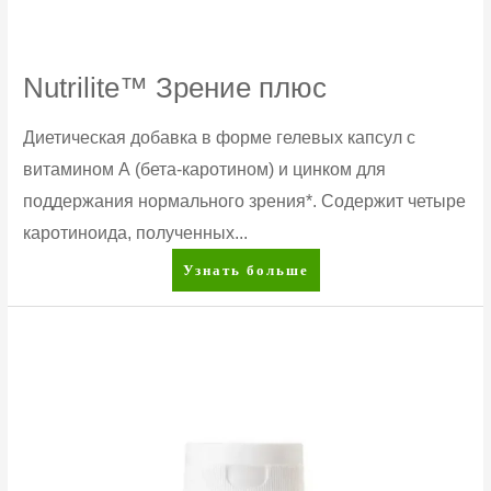
Nutrilite™ Зрение плюс
Диетическая добавка в форме гелевых капсул с
витамином А (бета-каротином) и цинком для
поддержания нормального зрения*. Содержит четыре
каротиноида, полученных...
Nutrilite™
Узнать больше
Зрение
плюс