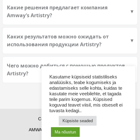
Какие решения предлагает компания
Amway’s Artistry?
Каких результатов можно ожидать от
использования продукции Artistry?
Чего можно добиться с помощью продуктов
Artistry?
Kasutame küpsiseid statistiliseks
analüüsiks, teabe kogumiseks ja
edastamiseks selle kohta, kuidas te
kasutate meie veebilehte, et tagada
teile parim kogemus. Küpsised
koguvad teavet viisil, mis otseselt ei
tuvasta kedagi..
Copyright © 2026 Sponsor21.ee
Küpsiste seaded
AMWAY Эстония
AMWAY продукты
Ma nõustun
Как купить AMWAY