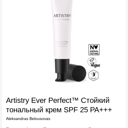
тональный
крем
SPF
25
PA+++
Artistry Ever Perfect™ Стойкий
тональный крем SPF 25 PA+++
Aleksandras Belousovas