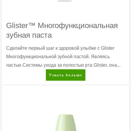
Glister™ Многофункциональная
зубная паста
Сделайте первый шаг к здоровой улыбке с Glister
Многофункциональной зубной пастой. Являясь
частью Системы ухода за полостью рта Glister, она...
Glister™
Узнать больше
Многофункциональная
зубная
паста