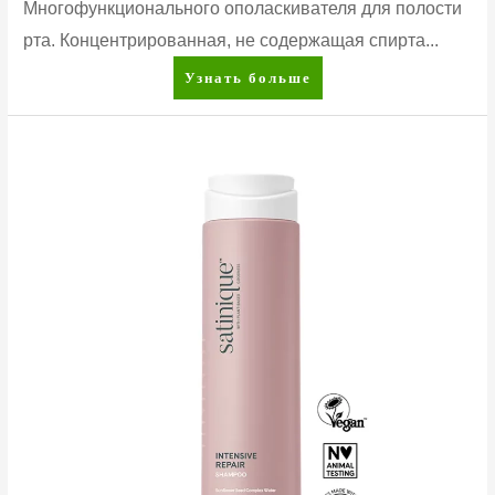
Многофункционального ополаскивателя для полости
рта. Концентрированная, не содержащая спирта...
Glister™
Узнать больше
Многофункциональный
ополаскиватель
для
полости
рта