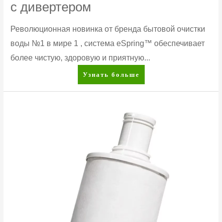
с дивертером
Революционная новинка от бренда бытовой очистки
воды №1 в мире 1 , система eSpring™ обеспечивает
более чистую, здоровую и приятную...
eSpring™
Узнать больше
Система
очистки
воды
с
дивертером