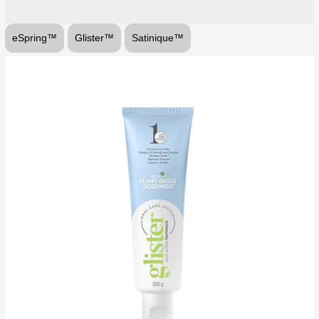
eSpring™
Glister™
Satinique™