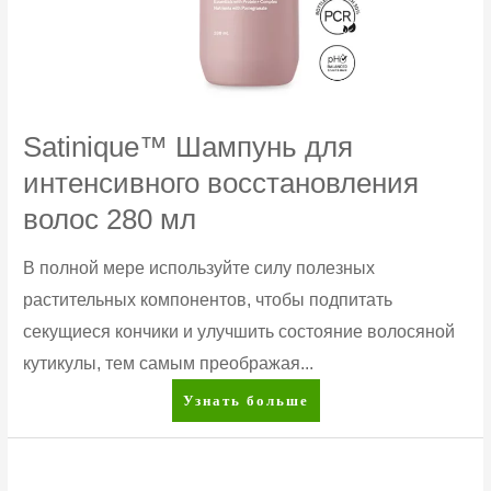
Satinique™ Шампунь для
интенсивного восстановления
волос 280 мл
В полной мере используйте силу полезных
растительных компонентов, чтобы подпитать
секущиеся кончики и улучшить состояние волосяной
кутикулы, тем самым преображая...
Satinique™
Узнать больше
Шампунь
для
интенсивного