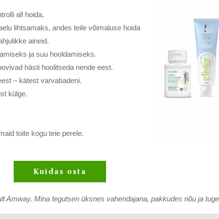
olli all hoida.
lu lihtsamaks, andes teile võimaluse hoida
julikke aineid.
amiseks ja suu hooldamiseks.
oovivad hästi hoolitseda nende eest.
est – kätest varvabadeni.
st külge.
aid toite kogu teie perele.
Kuidas osta
nult Amway. Mina tegutsen üksnes vahendajana, pakkudes nõu ja tuge