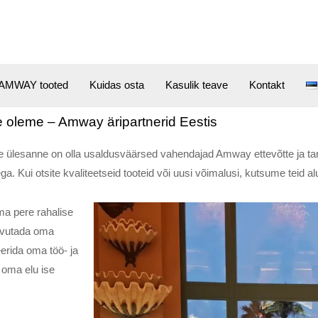
AMWAY tooted
Kuidas osta
Kasulik teave
Kontakt
 oleme – Amway äripartnerid Eestis
e ülesanne on olla usaldusväärsed vahendajad Amway ettevõtte ja tar
a. Kui otsite kvaliteetseid tooteid või uusi võimalusi, kutsume teid al
a pere rahalise
aavutada oma
erida oma töö- ja
 oma elu ise