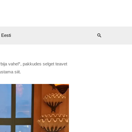
Eesti
bija vahel*, pakkudes selget teavet
ustama siit.