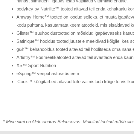
nahast silmadeni, igaüks leiab vajalikud vitamiinid endale.
bodykey by Nutrilite™ tooted aitavad teil enda kehakaalu kontr
Amway Home™ tooted on loodud selleks, et muuta igapäevae
kodu puhtana, kasutamata keemiatoodeid, mis sisaldavad kah
Glister™ suuhooldustooted on mõeldud igapäevaseks kasut
Satinique™ hooldus tooted juustele meeldivad kõigile, kes s
g&h™ kehahooldus tooted aitavad teil hoolitseda oma naha e
Artistry™ kosmeetikatooted aitavad teil avastada enda kauni
XS™ Sport Nutrition
eSpring™ veepuhastussüsteem
iCook™ köögitarbed aitavad teile valmistada kõige tervislikum
* Minu nimi on Aleksandras Belousovas. Mainitud tooteid müüb ai