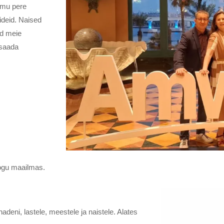
 mu pere
ideid. Naised
ud meie
 saada
kogu maailmas.
nadeni, lastele, meestele ja naistele. Alates