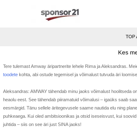
TOP 
Kes me
Tere tulemast Amway äripartnerite lehele Rima ja Aleksandras. Mei
toodete
kohta, abi ostude tegemisel ja võimalust tutvuda äri loomiseg
Aleksandras: AMWAY tähendab minu jaoks võimalust hoolitseda om
heaolu eest. See tähendab piiramatuid võimalusi – igaüks saab s
eesmärgid. Tänu sellele äritegevusele saame nautida elu ning plane
puhkeaega. Kui oled ambitsioonikas ja otsid iseseisvust, kui soovid
juhtida – siis on see äri just SINA jaoks!