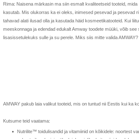
Rima: Naisena märkasin ma siin esmalt kvaliteetseid tooteid, mida
kasutab. Mis olukorras ka ei oleks, inimesed pesevad ja pesevad ri
tahavad alati ilusad olla ja kasutada häid kosmeetikatooteid. Kui liit
meeskonnaga ja edendad edukalt Amway toodete müüki, võib see
lisasissetulekuks sulle ja su perele. Miks siis mitte valida AMWAY?
AMWAY pakub laia valikut tooteid, mis on tuntud nii Eestis kui ka 
Kutsume teid vaatama:
Nutrilite™ toidulisandid ja vitamiinid on kõikidele: noortest va