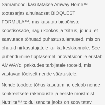
Samamoodi kasutatakse Amway Home™
tootesarjas ainulaadset BIOQUEST
FORMULA™, mis kasutab biopõhiste
koostisosade, nagu kookos ja tsitrus, jõudu, et
saavutada tõhusad puhastustulemused, mis on
ohutud nii kasutajatele kui ka keskkonnale. See
pühendumine tipptasemel innovatsioonile eristab
AMWAYd, pakkudes tarbijatele tooteid, mis
vastavad tõeliselt nende väärtustele.
Nende toodete tõhus kasutamine eeldab nende
konkreetsete rakenduste ja eeliste mõistmist.
Nutrilite™ toidulisandite jaoks on soovitatav