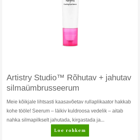
Artistry Studio™ Rõhutav + jahutav
silmaümbrusseerum
Meie kõikjale lihtsasti kaasavõetav rullaplikaator hakkab
kohe tööle! Seerum – läikiv kuldroosa vedelik – aitab
nahka silmapilkselt jahutada, kirgastada ja...
Artistry
Loe rohkem
Studio™