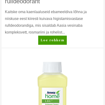
rulldeodorant
Kaitske oma kaenlaaluseid ebameeldiva lõhna ja
niiskuse eest kiiresti kuivava higistamisvastase
rulldeodorandiga, mis sisaldab Aasia vesinaba
kompleksvett, rosmariini ja rohelist...
g&h
Loe rohkem
GOODNESS
&
HEALTH™
Protect
Higistamisvastane
rulldeodorant