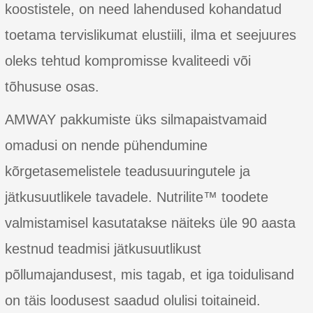
koostistele, on need lahendused kohandatud
toetama tervislikumat elustiili, ilma et seejuures
oleks tehtud kompromisse kvaliteedi või
tõhususe osas.
AMWAY pakkumiste üks silmapaistvamaid
omadusi on nende pühendumine
kõrgetasemelistele teadusuuringutele ja
jätkusuutlikele tavadele. Nutrilite™ toodete
valmistamisel kasutatakse näiteks üle 90 aasta
kestnud teadmisi jätkusuutlikust
põllumajandusest, mis tagab, et iga toidulisand
on täis loodusest saadud olulisi toitaineid.