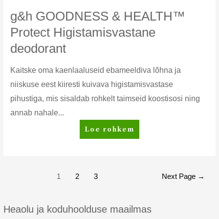
g&h GOODNESS & HEALTH™
Protect Higistamisvastane
deodorant
Kaitske oma kaenlaaluseid ebameeldiva lõhna ja
niiskuse eest kiiresti kuivava higistamisvastase
pihustiga, mis sisaldab rohkelt taimseid koostisosi ning
annab nahale...
g&h
Loe rohkem
GOODNESS
&
HEALTH™
Protect
Posts
1
2
3
Next Page
→
Higistamisvastane
pagination
deodorant
Heaolu ja koduhoolduse maailmas