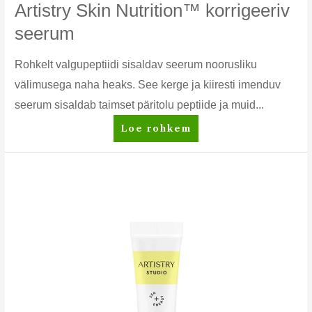
Artistry Skin Nutrition™ korrigeeriv
seerum
Rohkelt valgupeptiidi sisaldav seerum noorusliku
välimusega naha heaks. See kerge ja kiiresti imenduv
seerum sisaldab taimset päritolu peptiide ja muid...
Artistry
Loe rohkem
Skin
Nutrition™
korrigeeriv
seerum