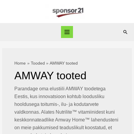
Skip
to
content
Sear
Main
Menu
Home
Tooded
AMWAY tooted
AMWAY tooted
Parandage oma elustiili AMWAY toodetega
Eestis, kus innovatsioon kohtub loodusliku
hooldusega toitumis-, ilu- ja kodutarvete
valdkonnas. Alates Nutrilite™ vitamiinidest kuni
keskkonnateadlike Amway Home™ lahendusteni
on meie pakkumised teaduslikult koostatud, et