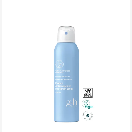
Rõhutav
+
jahutav
silmaümbrusseerum