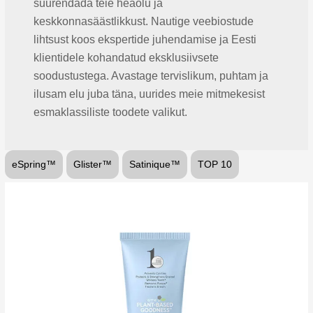
suurendada teie heaolu ja
keskkonnasäästlikkust. Nautige veebiostude
lihtsust koos ekspertide juhendamise ja Eesti
klientidele kohandatud eksklusiivsete
soodustustega. Avastage tervislikum, puhtam ja
ilusam elu juba täna, uurides meie mitmekesist
esmaklassiliste toodete valikut.
eSpring™
Glister™
Satinique™
TOP 10