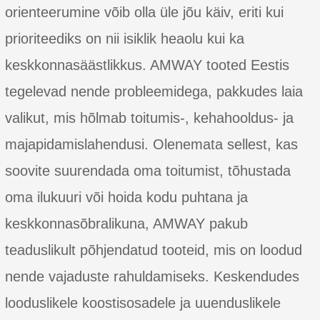
orienteerumine võib olla üle jõu käiv, eriti kui
prioriteediks on nii isiklik heaolu kui ka
keskkonnasäästlikkus. AMWAY tooted Eestis
tegelevad nende probleemidega, pakkudes laia
valikut, mis hõlmab toitumis-, kehahooldus- ja
majapidamislahendusi. Olenemata sellest, kas
soovite suurendada oma toitumist, tõhustada
oma ilukuuri või hoida kodu puhtana ja
keskkonnasõbralikuna, AMWAY pakub
teaduslikult põhjendatud tooteid, mis on loodud
nende vajaduste rahuldamiseks. Keskendudes
looduslikele koostisosadele ja uuenduslikele