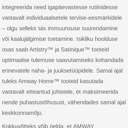
integreerida need igapäevastesse rutiinidesse
vastavalt individuaalsetele tervise-eesmärkidele
– olgu selleks siis immuunsuse suurendamine
või kaalujälgimise toetamine. Isikliku hoolduse
osas saab Artistry™ ja Satinique™ tooteid
optimaalse tulemuse saavutamiseks kohandada
erinevatele naha- ja juuksetüüpidele. Samal ajal
tuleks Amway Home™ tooteid kasutada
vastavalt etteantud juhistele, et maksimeerida
nende puhastustõhusust, vähendades samal ajal
keskkonnamõju.
Kokkuvõtteks võib öelda, et AMWAY