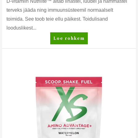
D-vitamiin Nutrilite™ aitab lihastel, luudel ja hammastel
terveks jääda ning immuunsüsteemil normaalselt
toimida. See toob teie ellu päikest. Toidulisand
looduslikest...
Nutrilite™
Loe rohkem
D-
vitamiin