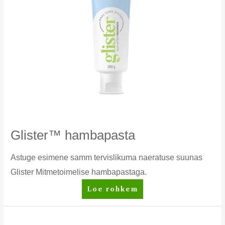
Glister™ hambapasta
Astuge esimene samm tervislikuma naeratuse suunas
Glister Mitmetoimelise hambapastaga.
Glister™
Loe rohkem
hambapasta