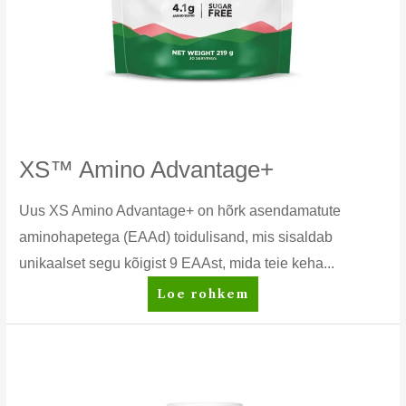
XS™ Amino Advantage+
Uus XS Amino Advantage+ on hõrk asendamatute
aminohapetega (EAAd) toidulisand, mis sisaldab
unikaalset segu kõigist 9 EAAst, mida teie keha...
XS™
Loe rohkem
Amino
Advantage+