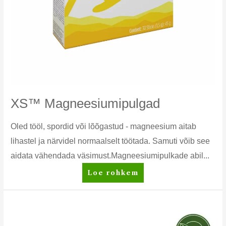
XS™ Magneesiumipulgad
Oled tööl, spordid või lõõgastud - magneesium aitab
lihastel ja närvidel normaalselt töötada. Samuti võib see
aidata vähendada väsimust.Magneesiumipulkade abil...
XS™
Loe rohkem
Magneesiumipulgad