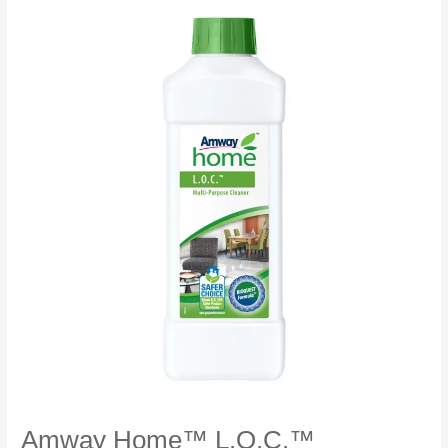
Amway Home™ L.O.C.™