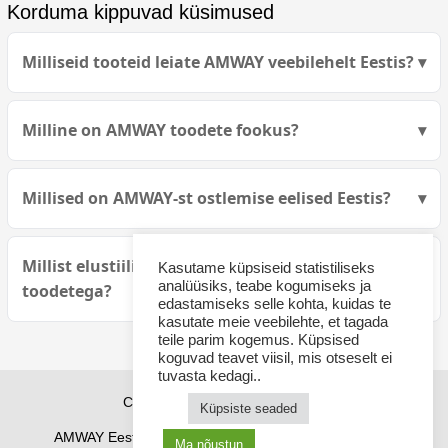
Korduma kippuvad küsimused
Milliseid tooteid leiate AMWAY veebilehelt Eestis?
Milline on AMWAY toodete fookus?
Millised on AMWAY-st ostlemise eelised Eestis?
Millist elustiili propageerib AMWAY oma
Kasutame küpsiseid statistiliseks
analüüsiks, teabe kogumiseks ja
toodetega?
edastamiseks selle kohta, kuidas te
kasutate meie veebilehte, et tagada
teile parim kogemus. Küpsised
koguvad teavet viisil, mis otseselt ei
tuvasta kedagi..
Copyright © 2026 sponsor21.ee
Küpsiste seaded
AMWAY Eestis
AMWAY tooted
Kuidas osta
Ma nõustun