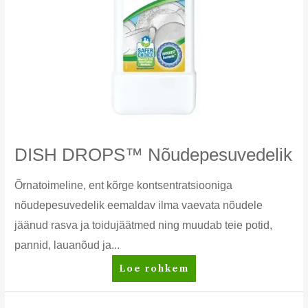
DISH DROPS™ Nõudepesuvedelik
Õrnatoimeline, ent kõrge kontsentratsiooniga
nõudepesuvedelik eemaldav ilma vaevata nõudele
jäänud rasva ja toidujäätmed ning muudab teie potid,
pannid, lauanõud ja...
DISH
Loe rohkem
DROPS™
Nõudepesuvedelik