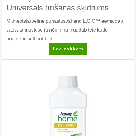
Universāls tīrīšanas šķidrums
Mitmeotstarbeline puhastusvahend L.O.C™ eemaldab
vaevata mustuse ja nõe ning muudab teie kodu
hügieeniliselt puhtaks.
Amway
Loe rohkem
Home™
L.O.C.™
Universāls
tīrīšanas
šķidrums