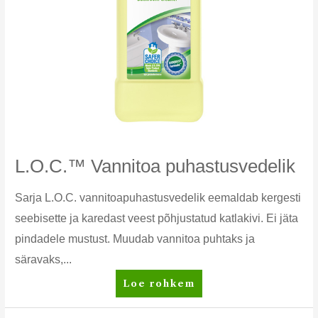
L.O.C.™ Vannitoa puhastusvedelik
Sarja L.O.C. vannitoapuhastusvedelik eemaldab kergesti
seebisette ja karedast veest põhjustatud katlakivi. Ei jäta
pindadele mustust. Muudab vannitoa puhtaks ja
säravaks,...
L.O.C.™
Loe rohkem
Vannitoa
puhastusvedelik