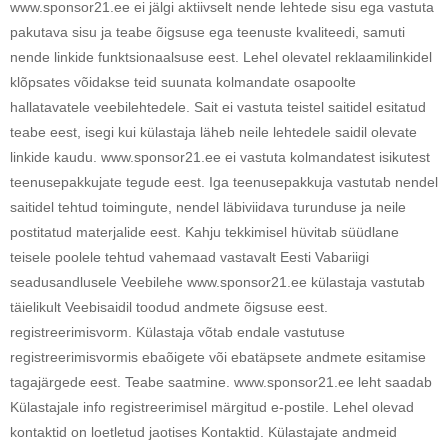
www.sponsor21.ee ei jälgi aktiivselt nende lehtede sisu ega vastuta
pakutava sisu ja teabe õigsuse ega teenuste kvaliteedi, samuti
nende linkide funktsionaalsuse eest. Lehel olevatel reklaamilinkidel
klõpsates võidakse teid suunata kolmandate osapoolte
hallatavatele veebilehtedele. Sait ei vastuta teistel saitidel esitatud
teabe eest, isegi kui külastaja läheb neile lehtedele saidil olevate
linkide kaudu. www.sponsor21.ee ei vastuta kolmandatest isikutest
teenusepakkujate tegude eest. Iga teenusepakkuja vastutab nendel
saitidel tehtud toimingute, nendel läbiviidava turunduse ja neile
postitatud materjalide eest. Kahju tekkimisel hüvitab süüdlane
teisele poolele tehtud vahemaad vastavalt Eesti Vabariigi
seadusandlusele Veebilehe www.sponsor21.ee külastaja vastutab
täielikult Veebisaidil toodud andmete õigsuse eest.
registreerimisvorm. Külastaja võtab endale vastutuse
registreerimisvormis ebaõigete või ebatäpsete andmete esitamise
tagajärgede eest. Teabe saatmine. www.sponsor21.ee leht saadab
Külastajale info registreerimisel märgitud e-postile. Lehel olevad
kontaktid on loetletud jaotises Kontaktid. Külastajate andmeid