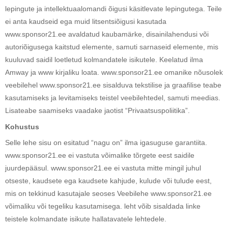
lepingute ja intellektuaalomandi õigusi käsitlevate lepingutega. Teile
ei anta kaudseid ega muid litsentsiõigusi kasutada
www.sponsor21.ee avaldatud kaubamärke, disainilahendusi või
autoriõigusega kaitstud elemente, samuti sarnaseid elemente, mis
kuuluvad saidil loetletud kolmandatele isikutele. Keelatud ilma
Amway ja www kirjaliku loata. www.sponsor21.ee omanike nõusolek
veebilehel www.sponsor21.ee sisalduva tekstilise ja graafilise teabe
kasutamiseks ja levitamiseks teistel veebilehtedel, samuti meedias.
Lisateabe saamiseks vaadake jaotist “Privaatsuspoliitika”.
Kohustus
Selle lehe sisu on esitatud “nagu on” ilma igasuguse garantiita.
www.sponsor21.ee ei vastuta võimalike tõrgete eest saidile
juurdepääsul. www.sponsor21.ee ei vastuta mitte mingil juhul
otseste, kaudsete ega kaudsete kahjude, kulude või tulude eest,
mis on tekkinud kasutajale seoses Veebilehe www.sponsor21.ee
võimaliku või tegeliku kasutamisega. leht võib sisaldada linke
teistele kolmandate isikute hallatavatele lehtedele.