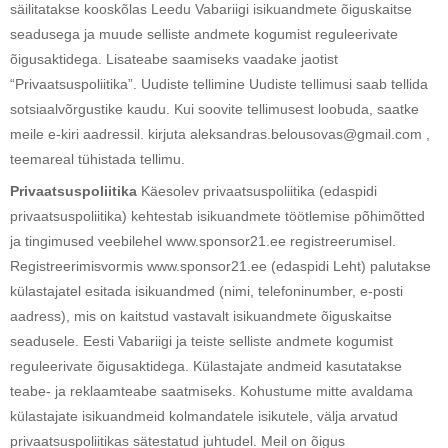
säilitatakse kooskõlas Leedu Vabariigi isikuandmete õiguskaitse
seadusega ja muude selliste andmete kogumist reguleerivate
õigusaktidega. Lisateabe saamiseks vaadake jaotist
“Privaatsuspoliitika”. Uudiste tellimine Uudiste tellimusi saab tellida
sotsiaalvõrgustike kaudu. Kui soovite tellimusest loobuda, saatke
meile e-kiri aadressil. kirjuta aleksandras.belousovas@gmail.com ,
teemareal tühistada tellimu.
Privaatsuspoliitika
Käesolev privaatsuspoliitika (edaspidi
privaatsuspoliitika) kehtestab isikuandmete töötlemise põhimõtted
ja tingimused veebilehel www.sponsor21.ee registreerumisel.
Registreerimisvormis www.sponsor21.ee (edaspidi Leht) palutakse
külastajatel esitada isikuandmed (nimi, telefoninumber, e-posti
aadress), mis on kaitstud vastavalt isikuandmete õiguskaitse
seadusele. Eesti Vabariigi ja teiste selliste andmete kogumist
reguleerivate õigusaktidega. Külastajate andmeid kasutatakse
teabe- ja reklaamteabe saatmiseks. Kohustume mitte avaldama
külastajate isikuandmeid kolmandatele isikutele, välja arvatud
privaatsuspoliitikas sätestatud juhtudel. Meil on õigus