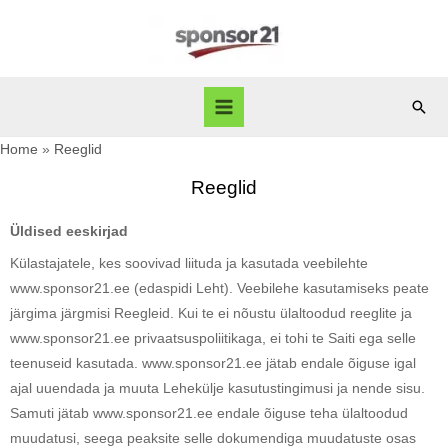
Home
Reeglid
Reeglid
Üldised eeskirjad
Külastajatele, kes soovivad liituda ja kasutada veebilehte
www.sponsor21.ee (edaspidi Leht). Veebilehe kasutamiseks peate
järgima järgmisi Reegleid. Kui te ei nõustu ülaltoodud reeglite ja
www.sponsor21.ee privaatsuspoliitikaga, ei tohi te Saiti ega selle
teenuseid kasutada. www.sponsor21.ee jätab endale õiguse igal
ajal uuendada ja muuta Lehekülje kasutustingimusi ja nende sisu.
Samuti jätab www.sponsor21.ee endale õiguse teha ülaltoodud
muudatusi, seega peaksite selle dokumendiga muudatuste osas