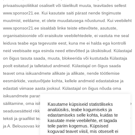
privaatsuspoliitikat osaliselt või täielikult muuta, teavitades sellest
www.sponsor21.ee. Kui kasutate saiti pärast nende tingimuste
muutmist, eeldame, et olete muudatusega nõustunud. Kui veebileht
www.sponsor21.ee sisaldab linke teiste ettevõtete, asutuste,
organisatsioonide või eraisikute veebilehtedele, ei vastuta me seal
leiduva teabe ega tegevuste eest, kuna me ei halda ega kontrolli
neid veebisaite ega esinda need ettevõtted ja üksikisikud. Külastajal
on õigus tasuta saada, muuta, blokeerida või kustutada Külastaja
poolt esitatud ja talletatud andmeid. Külastajal on õigus saada
teavet oma isikuandmete allikate ja allikate, nende töötlemise
eesmärkide, vastuvõtjate kohta, kellele andmeid edastatakse ja
edastati viimase aasta jooksul. Külastajal on õigus nõuda oma
isikuandmete parandamist, hävitamist või peatada, välja arvatud
säilitamine, oma isikuandmete töötlemine, kui andmeid töödeldakse
Kasutame küpsiseid statistiliseks
analüüsiks, teabe kogumiseks ja
seadusesätteid rikkudes. Keelatud on kasutada ja levitada saidi
edastamiseks selle kohta, kuidas te
teksti ja graafilist teavet teistel saitidel, samuti meedias ilma Amway
kasutate meie veebilehte, et tagada
teile parim kogemus. Küpsised
ja A. Belousovas kirjaliku nõusolekuta.
koguvad teavet viisil, mis otseselt ei