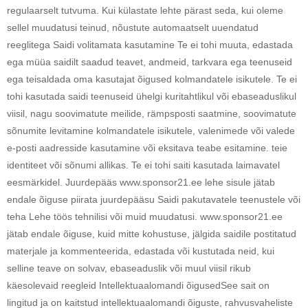
regulaarselt tutvuma. Kui külastate lehte pärast seda, kui oleme
sellel muudatusi teinud, nõustute automaatselt uuendatud
reeglitega Saidi volitamata kasutamine Te ei tohi muuta, edastada
ega müüa saidilt saadud teavet, andmeid, tarkvara ega teenuseid
ega teisaldada oma kasutajat õigused kolmandatele isikutele. Te ei
tohi kasutada saidi teenuseid ühelgi kuritahtlikul või ebaseaduslikul
viisil, nagu soovimatute meilide, rämpsposti saatmine, soovimatute
sõnumite levitamine kolmandatele isikutele, valenimede või valede
e-posti aadresside kasutamine või eksitava teabe esitamine. teie
identiteet või sõnumi allikas. Te ei tohi saiti kasutada laimavatel
eesmärkidel. Juurdepääs www.sponsor21.ee lehe sisule jätab
endale õiguse piirata juurdepääsu Saidi pakutavatele teenustele või
teha Lehe töös tehnilisi või muid muudatusi. www.sponsor21.ee
jätab endale õiguse, kuid mitte kohustuse, jälgida saidile postitatud
materjale ja kommenteerida, edastada või kustutada neid, kui
selline teave on solvav, ebaseaduslik või muul viisil rikub
käesolevaid reegleid Intellektuaalomandi õigusedSee sait on
lingitud ja on kaitstud intellektuaalomandi õiguste, rahvusvaheliste