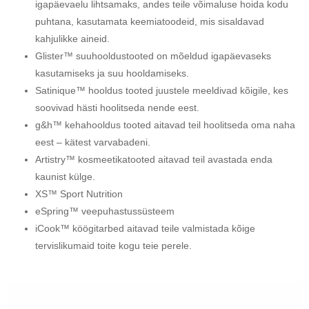
igapäevaelu lihtsamaks, andes teile võimaluse hoida kodu
puhtana, kasutamata keemiatoodeid, mis sisaldavad
kahjulikke aineid.
Glister™ suuhooldustooted on mõeldud igapäevaseks
kasutamiseks ja suu hooldamiseks.
Satinique™ hooldus tooted juustele meeldivad kõigile, kes
soovivad hästi hoolitseda nende eest.
g&h™ kehahooldus tooted aitavad teil hoolitseda oma naha
eest – kätest varvabadeni.
Artistry™ kosmeetikatooted aitavad teil avastada enda
kaunist külge.
XS™ Sport Nutrition
eSpring™ veepuhastussüsteem
iCook™ köögitarbed aitavad teile valmistada kõige
tervislikumaid toite kogu teie perele.