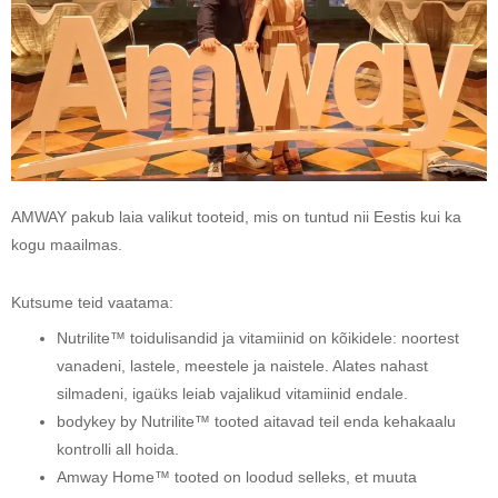
AMWAY pakub laia valikut tooteid, mis on tuntud nii Eestis kui ka
kogu maailmas.
Kutsume teid vaatama:
Nutrilite™ toidulisandid ja vitamiinid on kõikidele: noortest
vanadeni, lastele, meestele ja naistele. Alates nahast
silmadeni, igaüks leiab vajalikud vitamiinid endale.
bodykey by Nutrilite™ tooted aitavad teil enda kehakaalu
kontrolli all hoida.
Amway Home™ tooted on loodud selleks, et muuta