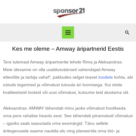
Kes me oleme – Amway äripartnerid Eestis
Tere tulemast Amway äripartnerite lehele Rima ja Aleksandras.
Meie ülesanne on olla usaldusväärsed vahendajad Amway
ettevõtte ja tarbija vahel*, pakkudes selget teavet
toodete
kohta, abi
ostude tegemisel ja võimalust tutvuda äri loomisega. Kui otsite
kvaliteetseid tooteid või uusi võimalusi, kutsume teid alustama siit.
Aleksandras: AMWAY tähendab minu jaoks võimalust hoolitseda
oma pere rahalise heaolu eest. See tähendab piiramatuid võimalusi
– igaüks saab saavutada oma eesmärgid. Tänu sellele
äritegevusele saame nautida elu ning planeerida oma töö- ja