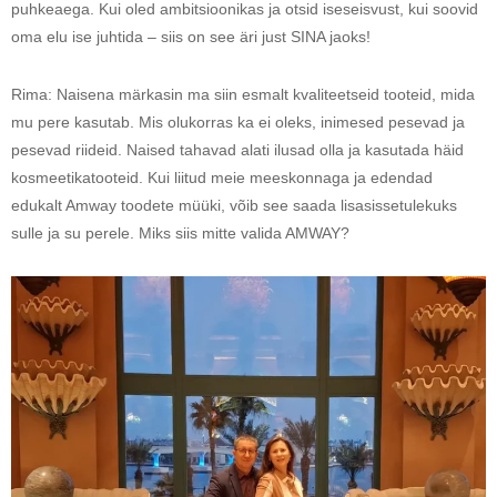
puhkeaega. Kui oled ambitsioonikas ja otsid iseseisvust, kui soovid
oma elu ise juhtida – siis on see äri just SINA jaoks!
Rima: Naisena märkasin ma siin esmalt kvaliteetseid tooteid, mida
mu pere kasutab. Mis olukorras ka ei oleks, inimesed pesevad ja
pesevad riideid. Naised tahavad alati ilusad olla ja kasutada häid
kosmeetikatooteid. Kui liitud meie meeskonnaga ja edendad
edukalt Amway toodete müüki, võib see saada lisasissetulekuks
sulle ja su perele. Miks siis mitte valida AMWAY?