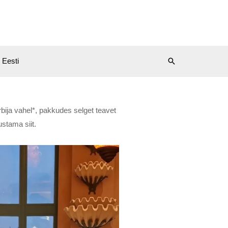
Eesti
bija vahel*, pakkudes selget teavet
ustama siit.