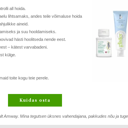
olli all hoida.
lu lihtsamaks, andes teile võimaluse hoida
julikke aineid.
amiseks ja suu hooldamiseks.
oovivad hästi hoolitseda nende eest.
est – kätest varvabadeni.
st külge.
aid toite kogu teie perele.
Kuidas osta
nult Amway. Mina tegutsen üksnes vahendajana, pakkudes nõu ja tuge