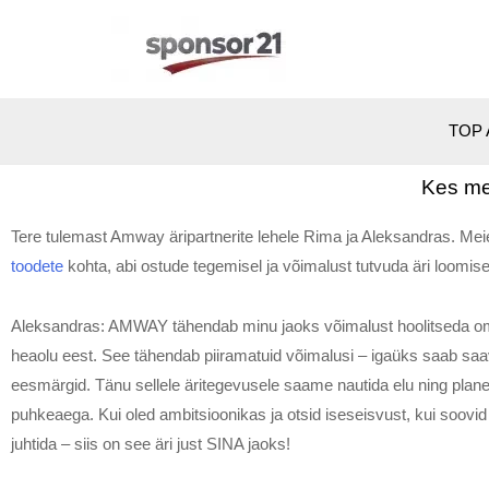
TOP 
Kes me
Tere tulemast Amway äripartnerite lehele Rima ja Aleksandras. Mei
toodete
kohta, abi ostude tegemisel ja võimalust tutvuda äri loomiseg
Aleksandras: AMWAY tähendab minu jaoks võimalust hoolitseda om
heaolu eest. See tähendab piiramatuid võimalusi – igaüks saab s
eesmärgid. Tänu sellele äritegevusele saame nautida elu ning plane
puhkeaega. Kui oled ambitsioonikas ja otsid iseseisvust, kui soovid
juhtida – siis on see äri just SINA jaoks!