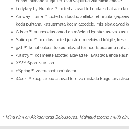
nahast silmadeni, igaüks leiab vajalikud vitamiinid endale.
bodykey by Nutrilite™ tooted aitavad teil enda kehakaalu kontr
Amway Home™ tooted on loodud selleks, et muuta igapäevae
kodu puhtana, kasutamata keemiatoodeid, mis sisaldavad kah
Glister™ suuhooldustooted on mõeldud igapäevaseks kasut
Satinique™ hooldus tooted juustele meeldivad kõigile, kes s
g&h™ kehahooldus tooted aitavad teil hoolitseda oma naha e
Artistry™ kosmeetikatooted aitavad teil avastada enda kauni
XS™ Sport Nutrition
eSpring™ veepuhastussüsteem
iCook™ köögitarbed aitavad teile valmistada kõige tervislikum
* Minu nimi on Aleksandras Belousovas. Mainitud tooteid müüb ai