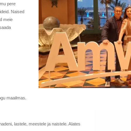
 mu pere
ideid. Naised
ud meie
 saada
kogu maailmas.
nadeni, lastele, meestele ja naistele. Alates