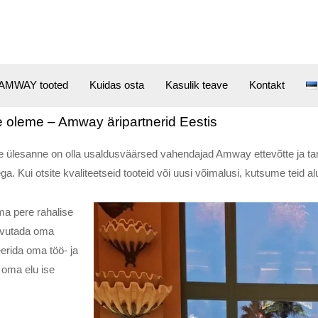
AMWAY tooted
Kuidas osta
Kasulik teave
Kontakt
 oleme – Amway äripartnerid Eestis
e ülesanne on olla usaldusväärsed vahendajad Amway ettevõtte ja tar
a. Kui otsite kvaliteetseid tooteid või uusi võimalusi, kutsume teid al
a pere rahalise
aavutada oma
erida oma töö- ja
 oma elu ise