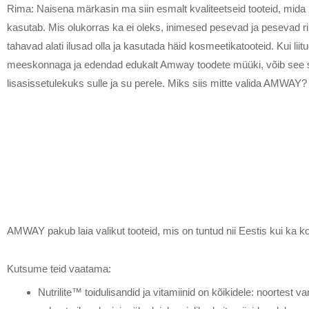
Rima: Naisena märkasin ma siin esmalt kvaliteetseid tooteid, mida
kasutab. Mis olukorras ka ei oleks, inimesed pesevad ja pesevad ri
tahavad alati ilusad olla ja kasutada häid kosmeetikatooteid. Kui liit
meeskonnaga ja edendad edukalt Amway toodete müüki, võib see
lisasissetulekuks sulle ja su perele. Miks siis mitte valida AMWAY?
AMWAY pakub laia valikut tooteid, mis on tuntud nii Eestis kui ka 
Kutsume teid vaatama:
Nutrilite™ toidulisandid ja vitamiinid on kõikidele: noortest va