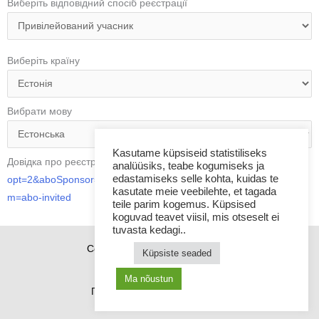
e
t
Виберіть відповідний спосіб реєстрації
g
s
r
a
a
p
Виберіть країну
m
p
Вибрати мову
Kasutame küpsiseid statistiliseks
Довідка про реєстрацію:
https://www.amway-estonia.com/et/?
analüüsiks, teabe kogumiseks ja
edastamiseks selle kohta, kuidas te
opt=2&aboSponsor=8408377&utm_source=share_link&utm_mediu
kasutate meie veebilehte, et tagada
m=abo-invited
teile parim kogemus. Küpsised
koguvad teavet viisil, mis otseselt ei
tuvasta kedagi..
Copyright © 2026 Sponsor21.ee
Küpsiste seaded
Як купити
Контакти
Ma nõustun
Політика щодо файлів cookie