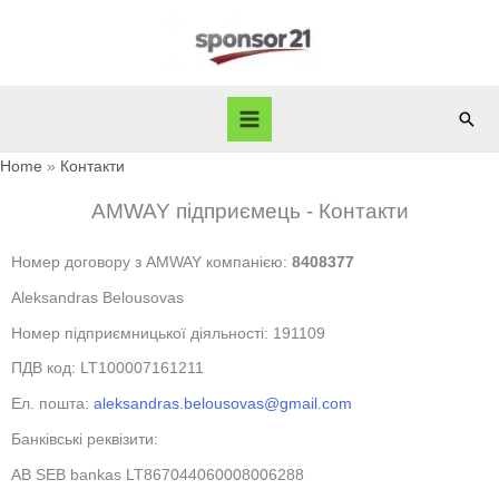
Skip
to
content
Sear
Home
Контакти
AMWAY підприємець - Контакти
Номер договору з AMWAY компанією:
8408377
Aleksandras Belousovas
Номер підприємницької діяльності: 191109
ПДВ код: LT100007161211
Ел. пошта:
aleksandras.belousovas@gmail.com
Банківські реквізити:
AB SEB bankas LT867044060008006288