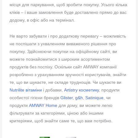
місця для паркування, щоб зробити покупку. Усього кілька
кліків – і ваше замовлення буде доставлено прямо до вас
додому, в офіс або на термінал.
Не варто забувати і про додаткову перевагу – можливість
не поспішати з ухваленням виваженого рішення про
покупку. Здійснюючи покупки на офіційному сайті, ви
можете познайомитися з широким асортиментом
продуктів без поспіху. Оскільки сайт AMWAY компанії
розроблено з урахуванням зручності користувачів, знайти
те, що ви шукаєте, не складе труднощів. Чи шукаєте ви
Nutrilite вітаміни
і добавки,
Artistry косметику
, продукти
особистої гігієни брендів
Glister
,
g&h
,
Satinique
, чи
продукти
AMWAY Home
для дому, ви можете легко
фільтрувати за категоріями, ціною або іншими
критеріями, щоб знайти саме те, що вам потрібно.