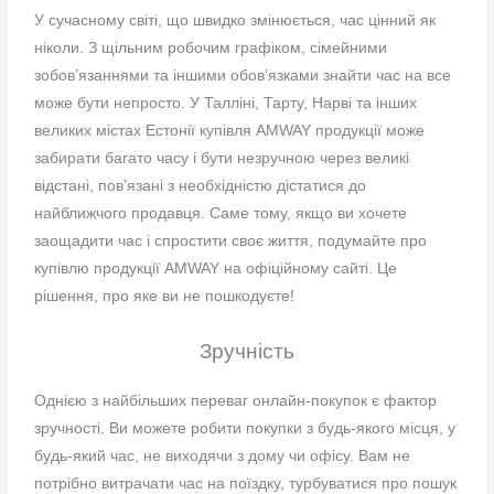
У сучасному світі, що швидко змінюється, час цінний як
ніколи. З щільним робочим
графіком, сімейними
зобов’язаннями та іншими обов’язками знайти час на все
може бути непросто. У Талліні, Тарту, Нарві та інших
великих містах Естонії купівля AMWAY продукції може
забирати багато часу і бути незручною через великі
відстані, пов’язані з необхідністю дістатися до
найближчого продавця. Саме тому, якщо ви хочете
заощадити час і спростити своє життя, подумайте про
купівлю продукції AMWAY на офіційному сайті. Це
рішення, про яке ви не пошкодуєте!
Зручність
Однією з найбільших переваг онлайн-покупок є фактор
зручності. Ви можете робити покупки з будь-якого місця, у
будь-який час, не виходячи з дому чи офісу. Вам не
потрібно витрачати час на поїздку,
турбуватися про пошук