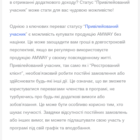
в отриманні додаткового доходу? Статус “Привілейований
учасник” може стати для вас чудовою можливістю!
Однією з ключових переваг статусу “
Привілейований
учасник
” є можливість купувати продукцію AMWAY без
націнки. Це може заощадити вам гроші в довгостроковій
перспективі, якщо ви регулярно використовуєте
продукцію AMWAY у своєму
повсякденному житті.
Привілейований учасник, так само як і “Реєстрований
клієнт”, необов’язковий робити постійні замовлення або
здійснювати будь-які інші дії. Це означає, що ви зможете
користуватися перевагами членства в програмі, не
турбуючись про будь-які додаткові вимоги або
зобов’язання. Це може бути особливо корисно тим, хто
шукає гнучкості. Завдяки відсутності постійних замовлень
або інших вимог, ви можете підлаштувати свою участь у
програмі під свій графік та вподобання.