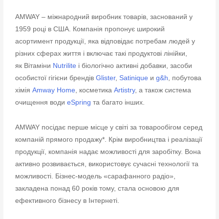
AMWAY – міжнародний виробник товарів, заснований у
1959 році в США. Компанія пропонує широкий
асортимент продукції, яка відповідає потребам людей у
різних сферах життя і включає такі продуктові лінійки,
як Вітаміни
Nutrilite
і біологічно активні добавки, засоби
особистої гігієни брендів
Glister
,
Satinique
и
g&h
, побутова
хімія
Amway Home
, косметика
Artistry
, а також система
очищення води
eSpring
та багато інших.
AMWAY посідає перше місце у світі за товарообігом серед
компаній прямого продажу*. Крім виробництва і реалізації
продукції, компанія надає можливості для заробітку. Вона
активно розвивається, використовує сучасні технології та
можливості. Бізнес-модель «сарафанного радіо»,
закладена понад 60 років тому, стала основою для
ефективного бізнесу в Інтернеті.