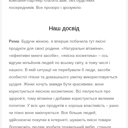
компанія-партнер платить вам, без будь-яких
посередників. Все прозоро і зрозуміло.
Наш досвід
Рима
: Будучи жінкою, я вперше побачила тут якісні
продукти для своєї родини. «Натуральні вітаміни»,
«ефективні миючі засоби», «якісна косметика» – ось
відгуки мільйонів людей по всьому світу, в тому числі і
нашого. В якій ситуації не перебували б люди, засоби
особистої гігієни та домашнього ужитку використовуються
щодня. Жінки хочуть завжди бути красивими, вони
користуються якісною косметикою. Всі піклуються про
здоров’я, тому вітаміни і добавки користуються великим
попитом. У всіх цих продуктів є хороша властивість – рано
чи пізно вони закінчуються. Все більше людей,
здійснюючи покупки в інтернеті, шукають якісні товари.
Допоможіть людям зробити правильний вибір, станьте