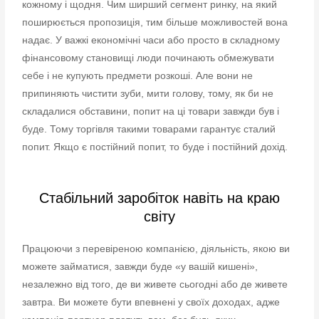
кожному і щодня. Чим ширший сегмент ринку, на який
поширюється пропозиція, тим більше можливостей вона
надає. У важкі економічні часи або просто в складному
фінансовому становищі люди починають обмежувати
себе і не купують предмети розкоші. Але вони не
припиняють чистити зуби, мити голову, тому, як би не
складалися обставини, попит на ці товари завжди був і
буде. Тому торгівля такими товарами гарантує сталий
попит. Якщо є постійний попит, то буде і постійний дохід.
Стабільний заробіток навіть на краю
світу
Працюючи з перевіреною компанією, діяльність, якою ви
можете займатися, завжди буде «у вашій кишені»,
незалежно від того, де ви живете сьогодні або де живете
завтра. Ви можете бути впевнені у своїх доходах, адже