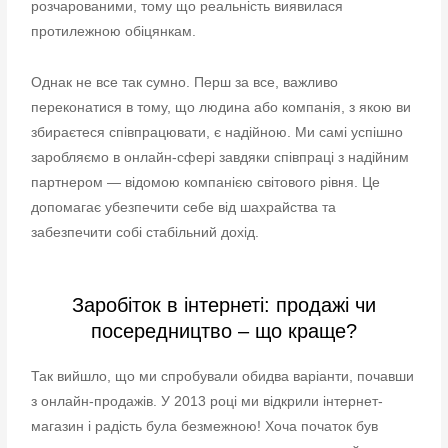
розчарованими, тому що реальність виявилася
протилежною обіцянкам.
Однак не все так сумно. Перш за все, важливо
переконатися в тому, що людина або компанія, з якою ви
збираєтеся співпрацювати, є надійною. Ми самі успішно
заробляємо в онлайн-сфері завдяки співпраці з надійним
партнером — відомою компанією світового рівня. Це
допомагає убезпечити себе від шахрайства та
забезпечити собі стабільний дохід.
Заробіток в інтернеті: продажі чи
посередництво – що краще?
Так вийшло, що ми спробували обидва варіанти, почавши
з онлайн-продажів. У 2013 році ми відкрили інтернет-
магазин і радість була безмежною! Хоча початок був