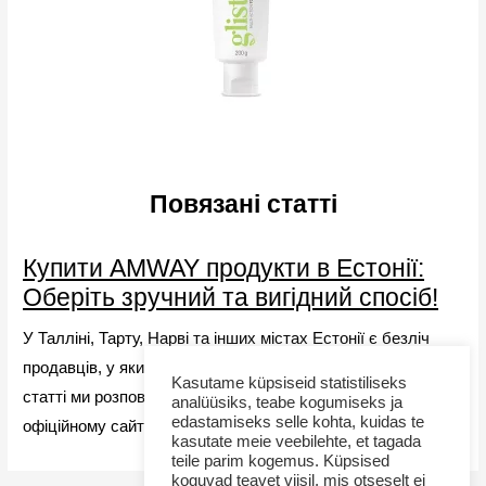
Повязані статті
Купити AMWAY продукти в Естонії:
Оберіть зручний та вигідний спосіб!
У Талліні, Тарту, Нарві та інших містах Естонії є безліч
продавців, у яких можна замовити AMWAY продукти. У цій
Kasutame küpsiseid statistiliseks
статті ми розповімо вам про переваги онлайн-покупок на
analüüsiks, teabe kogumiseks ja
edastamiseks selle kohta, kuidas te
офіційному сайті AMWAY компанії.
kasutate meie veebilehte, et tagada
teile parim kogemus. Küpsised
koguvad teavet viisil, mis otseselt ei