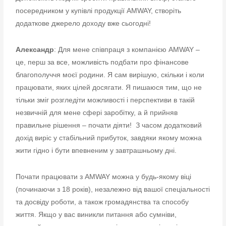
посередником у купівлі продукції AMWAY, створіть
додаткове джерело доходу вже сьогодні!
А
лександр
: Для мене співпраця з компанією AMWAY –
це, перш за все, можливість подбати про фінансове
благополуччя моєї родини. Я сам вирішую, скільки і коли
працювати, яких цілей досягати. Я пишаюся тим, що не
тільки зміг розгледіти можливості і перспективи в такій
незвичній для мене сфері заробітку, а й прийняв
правильне рішення – почати діяти! З часом додатковий
дохід виріс у стабільний прибуток, завдяки якому можна
жити гідно і бути впевненим у завтрашньому дні.
Почати працювати з AMWAY можна у будь-якому віці
(починаючи з 18 років), незалежно від вашої спеціальності
та досвіду роботи, а також громадянства та способу
життя. Якщо у вас виникли питання або сумніви,