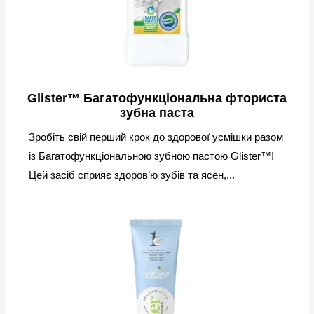
Glister™ Багатофункціональна фториста
зубна паста
Зробіть свій перший крок до здорової усмішки разом
із Багатофункціональною зубною пастою Glister™!
Цей засіб сприяє здоров’ю зубів та ясен,...