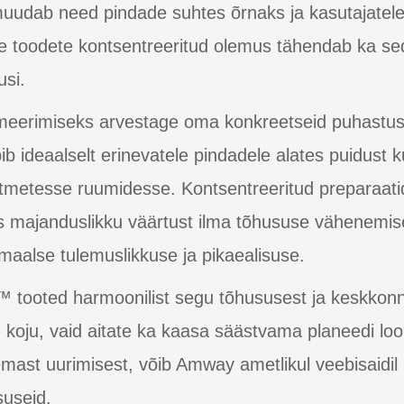
muudab need pindade suhtes õrnaks ja kasutajate
e toodete kontsentreeritud olemus tähendab ka se
usi.
erimiseks arvestage oma konkreetseid puhastus
 ideaalselt erinevatele pindadele alates puidust k
itmetesse ruumidesse. Kontsentreeritud preparaati
 majanduslikku väärtust ilma tõhususe vähenemise
timaalse tulemuslikkuse ja pikaealisuse.
tooted harmoonilist segu tõhususest ja keskkonna
e koju, vaid aitate ka kaasa säästvama planeedi loo
ast uurimisest, võib Amway ametlikul veebisaidil kü
suseid.