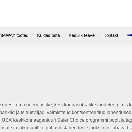
AMWAY tooted
Kuidas osta
Kasulik teave
Kontakt
uuesti oma uuenduslike, keskkonnasõbralike toodetega, m
hklid ja tsitrusviljad, valmistatud kontsentreeritud lahenduse
d USA Keskkonnaagentuuri Safer Choice programmi poolt ja taga
husate ja jätkusuutlike puhastuslahenduste jaoks, mis lubavad r