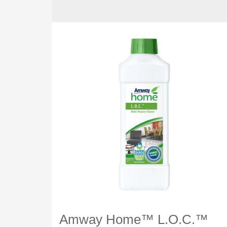
Amway Home™ L.O.C.™