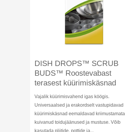
DISH DROPS™ SCRUB
BUDS™ Roostevabast
terasest küürimiskäsnad
Vajalik küürimisvahend igas köögis.
Universaalsed ja erakordselt vastupidavad
küürimiskäsnad eemaldavad kriimustamata
kuivanud toidujäänused ja mustuse. Võib
kasutada pliitide, pottide ja...