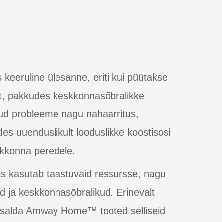
keeruline ülesanne, eriti kui püütakse
t, pakkudes keskkonnasõbralikke
nud probleeme nagu nahaärritus,
 uuenduslikult looduslikke koostisosi
skkonna peredele.
asutab taastuvaid ressursse, nagu
d ja keskkonnasõbralikud. Erinevalt
 sisalda Amway Home™ tooted selliseid