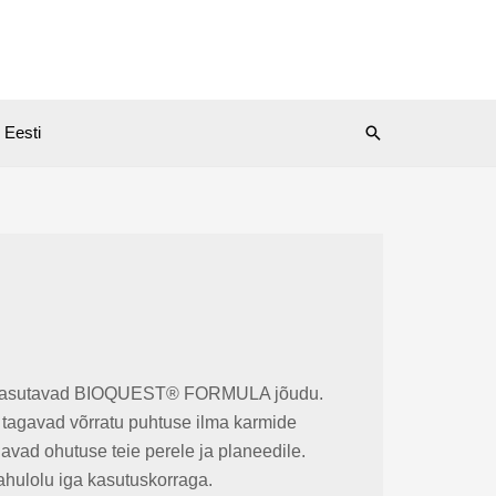
Search
Eesti
is kasutavad BIOQUEST® FORMULA jõudu.
d tagavad võrratu puhtuse ilma karmide
vad ohutuse teie perele ja planeedile.
ahulolu iga kasutuskorraga.