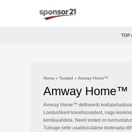
Skip
to
content
TOP 
Home
Tooded
Amway Home™
Amway Home™
Amway Home™ defineerib kodupuhastuse 
Looduslikest koostisosadest, nagu kookospä
kemikaalideta. Need tooted on tunnustatu
Tutvuge selle usaldusväärse tootesarja tõ