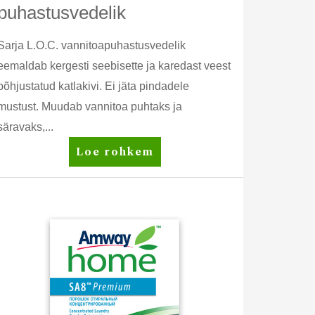
puhastusvedelik
Sarja L.O.C. vannitoapuhastusvedelik
eemaldab kergesti seebisette ja karedast veest
põhjustatud katlakivi. Ei jäta pindadele
mustust. Muudab vannitoa puhtaks ja
säravaks,...
L.O.C.™
Loe rohkem
Vannitoa
puhastusvedelik