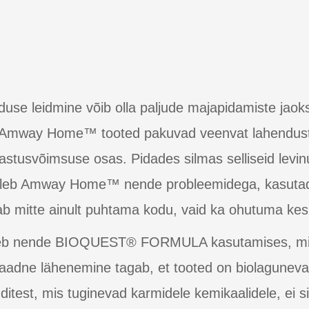
e leidmine võib olla paljude majapidamiste jaoks 
d. Amway Home™ tooted pakuvad veenvat lahendus
astusvõimsuse osas. Pidades silmas selliseid levi
geleb Amway Home™ nende probleemidega, kasutades
gab mitte ainult puhtama kodu, vaid ka ohutuma ke
b nende BIOQUEST® FORMULA kasutamises, mis k
nulaadne lähenemine tagab, et tooted on biolaguneva
ditest, mis tuginevad karmidele kemikaalidele, ei