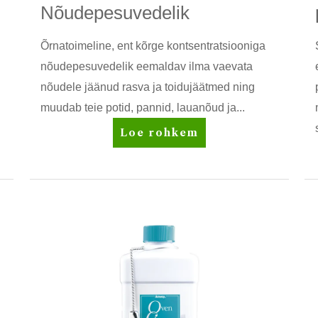
Nõudepesuvedelik
Õrnatoimeline, ent kõrge kontsentratsiooniga
nõudepesuvedelik eemaldav ilma vaevata
nõudele jäänud rasva ja toidujäätmed ning
muudab teie potid, pannid, lauanõud ja...
DISH
Loe rohkem
DROPS™
Nõudepesuvedelik