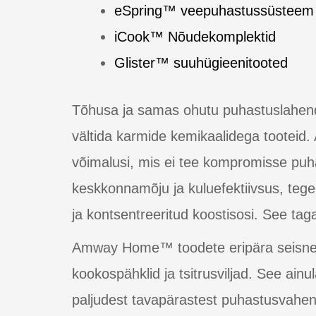
eSpring™ veepuhastussüsteem
iCook™ Nõudekomplektid
Glister™ suuhügieenitooted
Tõhusa ja samas ohutu puhastuslahendus
vältida karmide kemikaalidega tootei
võimalusi, mis ei tee kompromisse puh
keskkonnamõju ja kuluefektiivsus, te
ja kontsentreeritud koostisosi. See ta
Amway Home™ toodete eripära seisne
kookospähklid ja tsitrusviljad. See ai
paljudest tavapärastest puhastusvahen