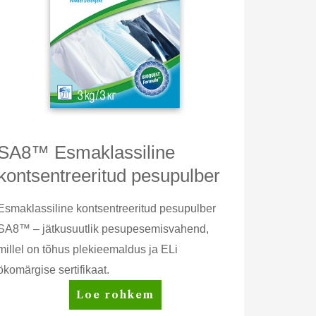
SA8™ Esmaklassiline
kontsentreeritud pesupulber
Esmaklassiline kontsentreeritud pesupulber
SA8™ – jätkusuutlik pesupesemisvahend,
millel on tõhus plekieemaldus ja ELi
ökomärgise sertifikaat.
SA8™
Loe rohkem
Esmaklassiline