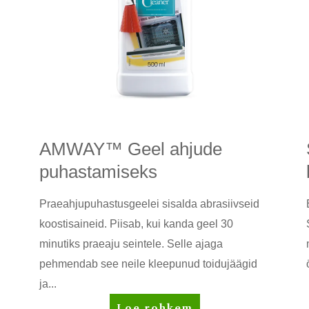
AMWAY™ Geel ahjude
puhastamiseks
Praeahjupuhastusgeelei sisalda abrasiivseid
koostisaineid. Piisab, kui kanda geel 30
minutiks praeaju seintele. Selle ajaga
pehmendab see neile kleepunud toidujäägid
ja...
AMWAY™
Loe rohkem