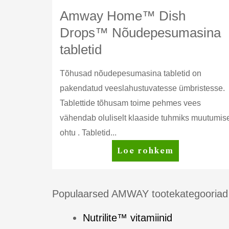
Amway Home™ Dish
Drops™ Nõudepesumasina
tabletid
Tõhusad nõudepesumasina tabletid on
pakendatud veeslahustuvatesse ümbristesse.
Tablettide tõhusam toime pehmes vees
vähendab oluliselt klaaside tuhmiks muutumis
ohtu . Tabletid...
Amway
Loe rohkem
Home™
Dish
Drops™
Populaarsed AMWAY tootekategooriad
Nõudepesumasina
Nutrilite™ vitamiinid
tabletid