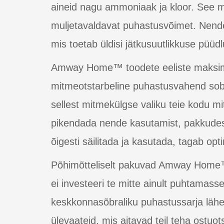
aineid nagu ammoniaak ja kloor. See 
muljetavaldavat puhastusvõimet. Nend
mis toetab üldisi jätkusuutlikkuse püüdl
Amway Home™ toodete eeliste maksime
mitmeotstarbeline puhastusvahend sobib
sellest mitmekülgse valiku teie kodu m
pikendada nende kasutamist, pakkudes
õigesti säilitada ja kasutada, tagab op
Põhimõtteliselt pakuvad Amway Home™ 
ei investeeri te mitte ainult puhtamass
keskkonnasõbraliku puhastussarja lähem
ülevaateid, mis aitavad teil teha ostuot