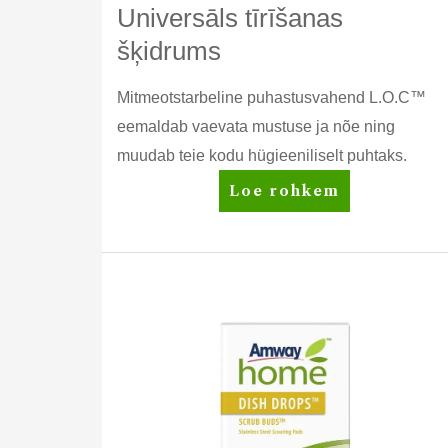
Universāls tīrīšanas
šķidrums
Mitmeotstarbeline puhastusvahend L.O.C™
eemaldab vaevata mustuse ja nõe ning
muudab teie kodu hügieeniliselt puhtaks.
Amway
Loe rohkem
Home™
L.O.C.™
Universāls
tīrīšanas
šķidrums