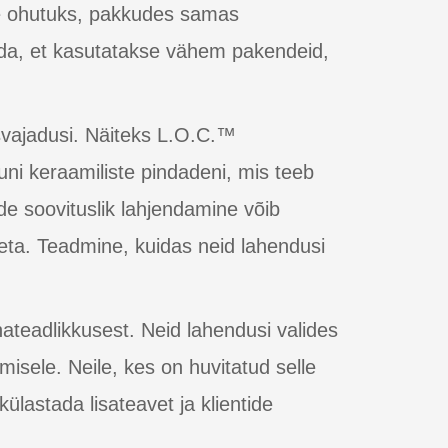
le ohutuks, pakkudes samas
da, et kasutatakse vähem pakendeid,
vajadusi. Näiteks L.O.C.™
uni keraamiliste pindadeni, mis teeb
de soovituslik lahjendamine võib
ta. Teadmine, kuidas neid lahendusi
teadlikkusest. Neid lahendusi valides
misele. Neile, kes on huvitatud selle
lastada lisateavet ja klientide