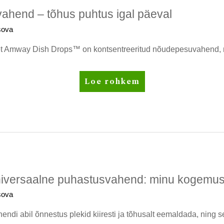
hend – tõhus puhtus igal päeval
sova
in, et Amway Dish Drops™ on kontsentreeritud nõudepesuvahend,
Dish
Loe rohkem
Drops
nõudepesuvahend
–
tõhus
puhtus
igal
päeval
iversaalne puhastusvahend: minu kogemu
sova
di abil õnnestus plekid kiiresti ja tõhusalt eemaldada, ning 