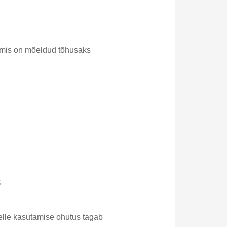
 mis on mõeldud tõhusaks
s
selle kasutamise ohutus tagab