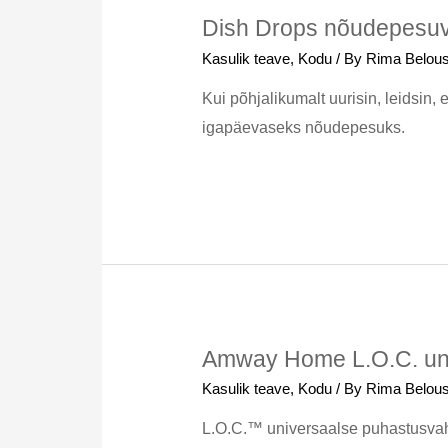
Dish Drops nõudepesuva
Kasulik teave
,
Kodu
/ By
Rima Belou
Kui põhjalikumalt uurisin, leids
igapäevaseks nõudepesuks.
Amway Home L.O.C. un
Kasulik teave
,
Kodu
/ By
Rima Belou
L.O.C.™ universaalse puhastusvahen