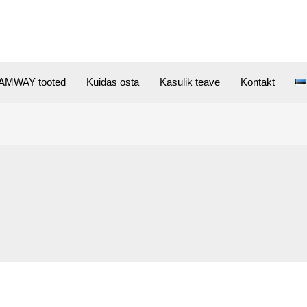
AMWAY tooted
Kuidas osta
Kasulik teave
Kontakt