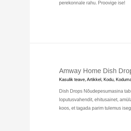
perekonnale rahu. Proovige ise!
Amway Home Dish Drop
Kasulik teave
,
Artikkel
,
Kodu
,
Koduma
Dish Drops Nõudepesumasina tablet
loputusvahendit, ehitusainet, amüla
koos, et tagada parim tulemus iseg