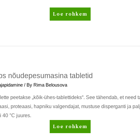
Amway
Loe rohkem
Home
L.O.C.
universaalne
puhastusvahend:
minu
kogemus
s nõudepesumasina tabletid
japidamine
/ By
Rima Belousova
te peetakse „kõik-ühes-tablettideks“. See tähendab, et need t
asi, proteaasi, hapniku valgendajat, mustuse disperganti ja palj
i 40 °C juures.
Amway
Loe rohkem
Home