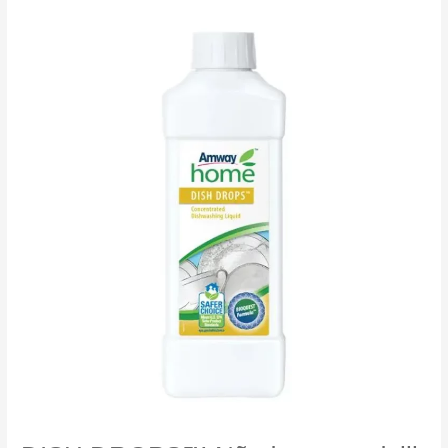
Universāls
tīrīšanas
šķidrums