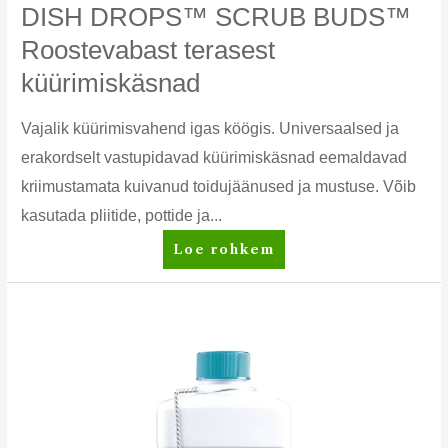
DISH DROPS™ SCRUB BUDS™
Roostevabast terasest
küürimiskäsnad
Vajalik küürimisvahend igas köögis. Universaalsed ja
erakordselt vastupidavad küürimiskäsnad eemaldavad
kriimustamata kuivanud toidujäänused ja mustuse. Võib
kasutada pliitide, pottide ja...
DISH
Loe rohkem
DROPS™
SCRUB
BUDS™
Roostevabast
terasest
küürimiskäsnad