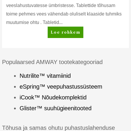
veeslahustuvatesse ümbristesse. Tablettide tõhusam
toime pehmes vees vähendab oluliselt klaaside tuhmiks
muutumise ohtu . Tabletid...
Amway
Loe rohkem
Home™
Dish
Drops™
Nõudepesumasina
Populaarsed AMWAY tootekategooriad
tabletid
Nutrilite™ vitamiinid
eSpring™ veepuhastussüsteem
iCook™ Nõudekomplektid
Glister™ suuhügieenitooted
Tõhusa ja samas ohutu puhastuslahenduse