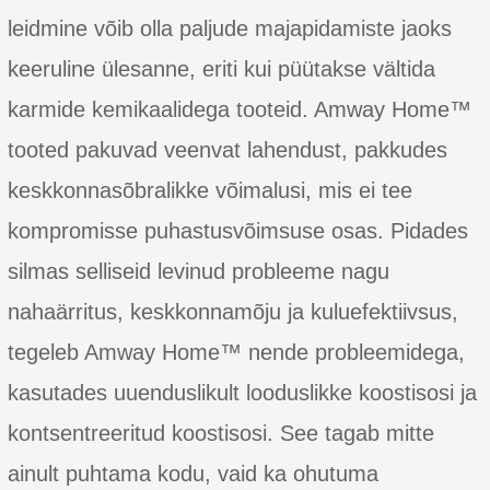
leidmine võib olla paljude majapidamiste jaoks
keeruline ülesanne, eriti kui püütakse vältida
karmide kemikaalidega tooteid. Amway Home™
tooted pakuvad veenvat lahendust, pakkudes
keskkonnasõbralikke võimalusi, mis ei tee
kompromisse puhastusvõimsuse osas. Pidades
silmas selliseid levinud probleeme nagu
nahaärritus, keskkonnamõju ja kuluefektiivsus,
tegeleb Amway Home™ nende probleemidega,
kasutades uuenduslikult looduslikke koostisosi ja
kontsentreeritud koostisosi. See tagab mitte
ainult puhtama kodu, vaid ka ohutuma