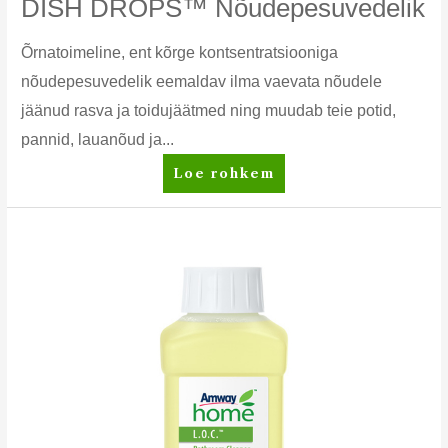
DISH DROPS™ Nõudepesuvedelik
Õrnatoimeline, ent kõrge kontsentratsiooniga
nõudepesuvedelik eemaldav ilma vaevata nõudele
jäänud rasva ja toidujäätmed ning muudab teie potid,
pannid, lauanõud ja...
DISH
Loe rohkem
DROPS™
Nõudepesuvedelik