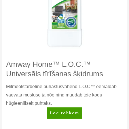
Amway Home™ L.O.C.™
Universāls tīrīšanas šķidrums
Mitmeotstarbeline puhastusvahend L.O.C™ eemaldab
vaevata mustuse ja nõe ning muudab teie kodu
hügieeniliselt puhtaks.
Amway
Loe rohkem
Home™
L.O.C.™