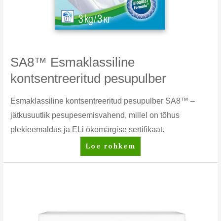
SA8™ Esmaklassiline
kontsentreeritud pesupulber
Esmaklassiline kontsentreeritud pesupulber SA8™ –
jätkusuutlik pesupesemisvahend, millel on tõhus
plekieemaldus ja ELi ökomärgise sertifikaat.
SA8™
Loe rohkem
Esmaklassiline
kontsentreeritud
pesupulber