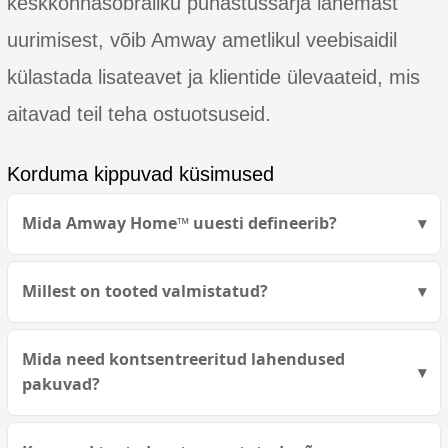
keskkonnasõbraliku puhastussarja lähemast
uurimisest, võib Amway ametlikul veebisaidil
külastada lisateavet ja klientide ülevaateid, mis
aitavad teil teha ostuotsuseid.
Korduma kippuvad küsimused
Mida Amway Home™ uuesti defineerib?
Millest on tooted valmistatud?
Mida need kontsentreeritud lahendused
pakuvad?