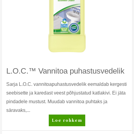
L.O.C.™ Vannitoa puhastusvedelik
Sarja L.O.C. vannitoapuhastusvedelik eemaldab kergesti
seebisette ja karedast veest põhjustatud katlakivi. Ei jäta
pindadele mustust. Muudab vannitoa puhtaks ja
säravaks,...
L.O.C.™
Loe rohkem
Vannitoa
puhastusvedelik