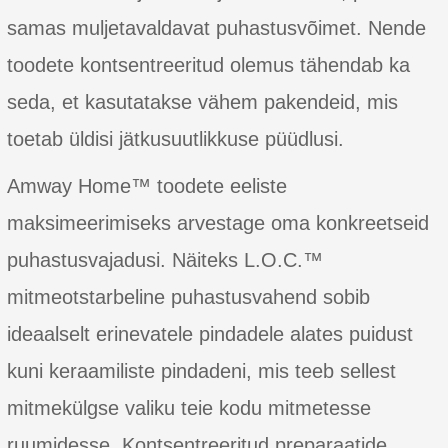
samas muljetavaldavat puhastusvõimet. Nende
toodete kontsentreeritud olemus tähendab ka
seda, et kasutatakse vähem pakendeid, mis
toetab üldisi jätkusuutlikkuse püüdlusi.
Amway Home™ toodete eeliste
maksimeerimiseks arvestage oma konkreetseid
puhastusvajadusi. Näiteks L.O.C.™
mitmeotstarbeline puhastusvahend sobib
ideaalselt erinevatele pindadele alates puidust
kuni keraamiliste pindadeni, mis teeb sellest
mitmekülgse valiku teie kodu mitmetesse
ruumidesse. Kontsentreeritud preparaatide