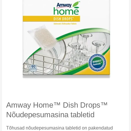
Amway Home™ Dish Drops™
Nõudepesumasina tabletid
Tõhusad nõudepesumasina tabletid on pakendatud