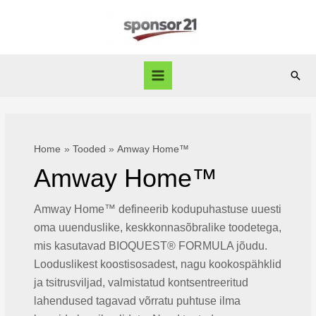
Skip
to
content
Sear
Main
Menu
Home
Tooded
Amway Home™
Amway Home™
Amway Home™ defineerib kodupuhastuse uuesti
oma uuenduslike, keskkonnasõbralike toodetega,
mis kasutavad BIOQUEST® FORMULA jõudu.
Looduslikest koostisosadest, nagu kookospähklid
ja tsitrusviljad, valmistatud kontsentreeritud
lahendused tagavad võrratu puhtuse ilma