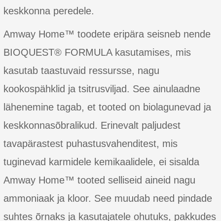
keskkonna peredele.
Amway Home™ toodete eripära seisneb nende
BIOQUEST® FORMULA kasutamises, mis
kasutab taastuvaid ressursse, nagu
kookospähklid ja tsitrusviljad. See ainulaadne
lähenemine tagab, et tooted on biolagunevad ja
keskkonnasõbralikud. Erinevalt paljudest
tavapärastest puhastusvahenditest, mis
tuginevad karmidele kemikaalidele, ei sisalda
Amway Home™ tooted selliseid aineid nagu
ammoniaak ja kloor. See muudab need pindade
suhtes õrnaks ja kasutajatele ohutuks, pakkudes