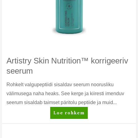
Artistry Skin Nutrition™ korrigeeriv
seerum
Rohkelt valgupeptiidi sisaldav seerum noorusliku
välimusega naha heaks. See kerge ja kiiresti imenduv
seerum sisaldab taimset päritolu peptiide ja muid...
Artistry
Loe rohkem
Skin
Nutrition™
korrigeeriv