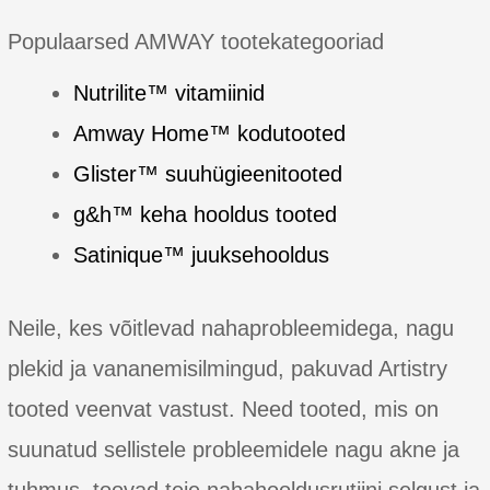
Multi-
Defense
Populaarsed AMWAY tootekategooriad
UV
Protect
Nutrilite™ vitamiinid
SPF
Amway Home™ kodutooted
50+
Glister™ suuhügieenitooted
g&h™ keha hooldus tooted
Satinique™ juuksehooldus
Neile, kes võitlevad nahaprobleemidega, nagu
plekid ja vananemisilmingud, pakuvad Artistry
tooted veenvat vastust. Need tooted, mis on
suunatud sellistele probleemidele nagu akne ja