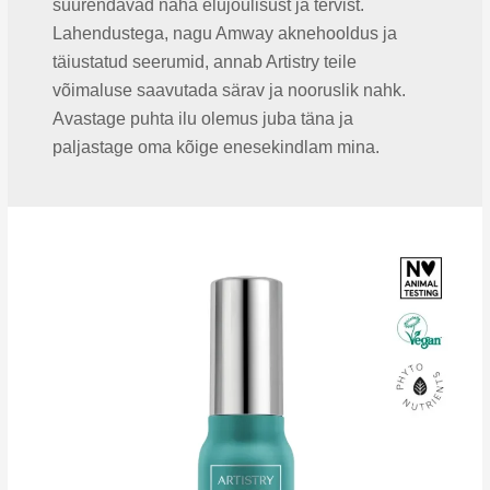
suurendavad naha elujõulisust ja tervist.
Lahendustega, nagu Amway aknehooldus ja
täiustatud seerumid, annab Artistry teile
võimaluse saavutada särav ja nooruslik nahk.
Avastage puhta ilu olemus juba täna ja
paljastage oma kõige enesekindlam mina.