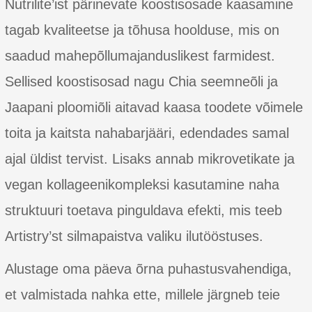
Nutrilite’ist pärinevate koostisosade kaasamine
tagab kvaliteetse ja tõhusa hoolduse, mis on
saadud mahepõllumajanduslikest farmidest.
Sellised koostisosad nagu Chia seemneõli ja
Jaapani ploomiõli aitavad kaasa toodete võimele
toita ja kaitsta nahabarjääri, edendades samal
ajal üldist tervist. Lisaks annab mikrovetikate ja
vegan kollageenikompleksi kasutamine naha
struktuuri toetava pinguldava efekti, mis teeb
Artistry’st silmapaistva valiku ilutööstuses.
Alustage oma päeva õrna puhastusvahendiga,
et valmistada nahka ette, millele järgneb teie