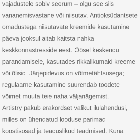
vajadustele sobiv seerum – olgu see siis
vananemisvastane või niisutav. Antioksüdantsete
omadustega niisutavate kreemide kasutamine
päeva jooksul aitab kaitsta nahka
keskkonnastresside eest. Öösel keskendu
parandamisele, kasutades rikkalikumaid kreeme
või õlisid. Järjepidevus on võtmetähtsusega;
regulaarne kasutamine suurendab toodete
võimet muuta teie naha väljanägemist.
Artistry pakub erakordset valikut ilulahendusi,
milles on ühendatud looduse parimad
koostisosad ja teaduslikud teadmised. Kuna