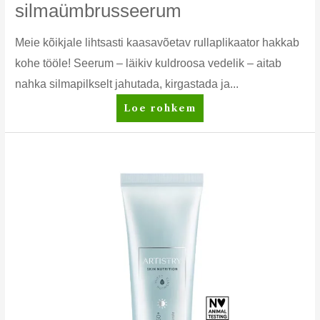
silmaümbrusseerum
Meie kõikjale lihtsasti kaasavõetav rullaplikaator hakkab
kohe tööle! Seerum – läikiv kuldroosa vedelik – aitab
nahka silmapilkselt jahutada, kirgastada ja...
Artistry
Loe rohkem
Studio™
Rõhutav
+
jahutav
silmaümbrusseerum