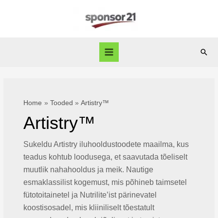
Skip
to
content
Sear
Main
Menu
Home
Tooded
Artistry™
Artistry™
Sukeldu Artistry iluhooldustoodete maailma, kus
teadus kohtub loodusega, et saavutada tõeliselt
muutlik nahahooldus ja meik. Nautige
esmaklassilist kogemust, mis põhineb taimsetel
fütotoitainetel ja Nutrilite’ist pärinevatel
koostisosadel, mis kliiniliselt tõestatult