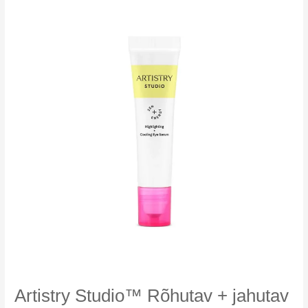
seerum
Artistry Studio™ Rõhutav + jahutav