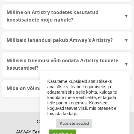
Milline on Artistry toodetes kasutatud
koostisainete mõju nahale?
Milliseid lahendusi pakub Amway’s Artistry?
Milliseid tulemusi võib oodata Artistry toodete
kasutamisel?
Kasutame küpsiseid statistiliseks
analüüsiks, teabe kogumiseks ja
Mida on võimalik saavutada Artistry toodetega?
edastamiseks selle kohta, kuidas te
kasutate meie veebilehte, et tagada
teile parim kogemus. Küpsised
koguvad teavet viisil, mis otseselt ei
tuvasta kedagi..
Copyright © 2026 sponsor21.ee
Küpsiste seaded
AMWAY Eestis
AMWAY tooted
Kuidas osta