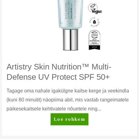
Artistry Skin Nutrition™ Multi-
Defense UV Protect SPF 50+
Tagage oma nahale igakülgne kaitse kerge ja veekindla
(kuni 80 minutit) näopiima abil, mis vastab rangeimatele
päikesekaitsele kehtivatele nõuetele ning...
Artistry
Loe rohkem
Skin
Nutrition™