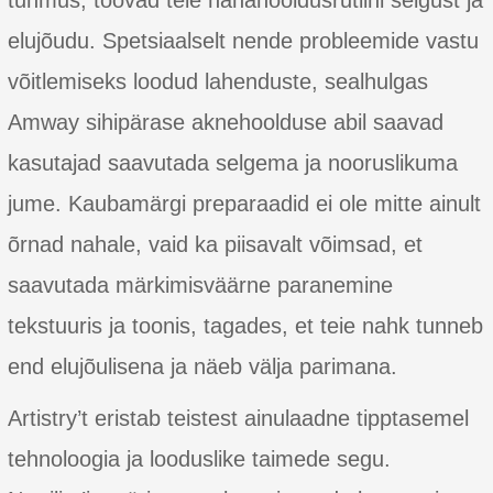
tuhmus, toovad teie nahahooldusrutiini selgust ja
elujõudu. Spetsiaalselt nende probleemide vastu
võitlemiseks loodud lahenduste, sealhulgas
Amway sihipärase aknehoolduse abil saavad
kasutajad saavutada selgema ja nooruslikuma
jume. Kaubamärgi preparaadid ei ole mitte ainult
õrnad nahale, vaid ka piisavalt võimsad, et
saavutada märkimisväärne paranemine
tekstuuris ja toonis, tagades, et teie nahk tunneb
end elujõulisena ja näeb välja parimana.
Artistry’t eristab teistest ainulaadne tipptasemel
tehnoloogia ja looduslike taimede segu.