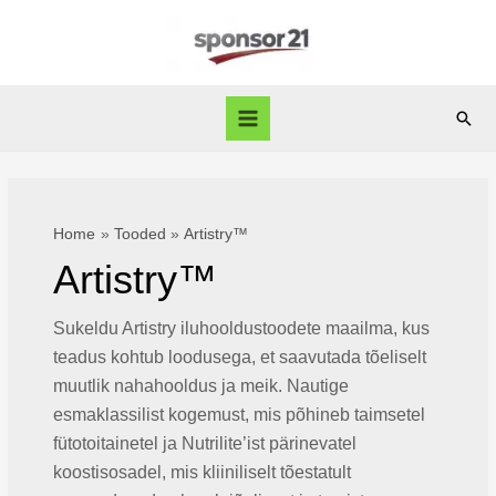
Skip
to
content
Sear
Main
Menu
Home
Tooded
Artistry™
Artistry™
Sukeldu Artistry iluhooldustoodete maailma, kus
teadus kohtub loodusega, et saavutada tõeliselt
muutlik nahahooldus ja meik. Nautige
esmaklassilist kogemust, mis põhineb taimsetel
fütotoitainetel ja Nutrilite’ist pärinevatel
koostisosadel, mis kliiniliselt tõestatult