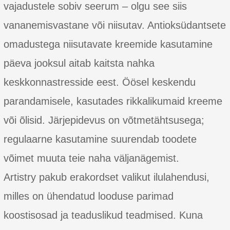
vajadustele sobiv seerum – olgu see siis
vananemisvastane või niisutav. Antioksüdantsete
omadustega niisutavate kreemide kasutamine
päeva jooksul aitab kaitsta nahka
keskkonnastresside eest. Öösel keskendu
parandamisele, kasutades rikkalikumaid kreeme
või õlisid. Järjepidevus on võtmetähtsusega;
regulaarne kasutamine suurendab toodete
võimet muuta teie naha väljanägemist.
Artistry pakub erakordset valikut ilulahendusi,
milles on ühendatud looduse parimad
koostisosad ja teaduslikud teadmised. Kuna