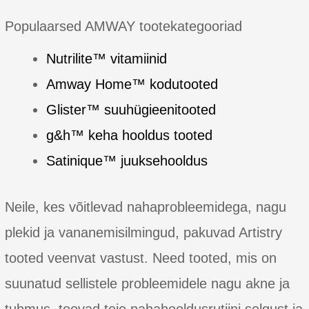
Multi-
Defense
Populaarsed AMWAY tootekategooriad
UV
Protect
Nutrilite™ vitamiinid
SPF
Amway Home™ kodutooted
50+
Glister™ suuhügieenitooted
g&h™ keha hooldus tooted
Satinique™ juuksehooldus
Neile, kes võitlevad nahaprobleemidega, nagu
plekid ja vananemisilmingud, pakuvad Artistry
tooted veenvat vastust. Need tooted, mis on
suunatud sellistele probleemidele nagu akne ja