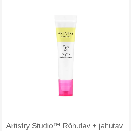
seerum
Artistry Studio™ Rõhutav + jahutav