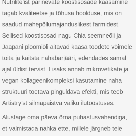
Nutrilite’ist pärinevate koostisosade kaasamine
tagab kvaliteetse ja tõhusa hoolduse, mis on
saadud mahepõllumajanduslikest farmidest.
Sellised koostisosad nagu Chia seemneõli ja
Jaapani ploomiõli aitavad kaasa toodete võimele
toita ja kaitsta nahabarjääri, edendades samal
ajal üldist tervist. Lisaks annab mikrovetikate ja
vegan kollageenikompleksi kasutamine naha
struktuuri toetava pinguldava efekti, mis teeb
Artistry’st silmapaistva valiku ilutööstuses.
Alustage oma päeva õrna puhastusvahendiga,
et valmistada nahka ette, millele järgneb teie