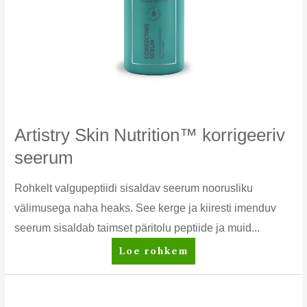
Artistry Skin Nutrition™ korrigeeriv
seerum
Rohkelt valgupeptiidi sisaldav seerum noorusliku
välimusega naha heaks. See kerge ja kiiresti imenduv
seerum sisaldab taimset päritolu peptiide ja muid...
Artistry
Loe rohkem
Skin
Nutrition™
korrigeeriv