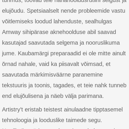
tuhmus, toovad teie nahahooldusrutiini selgust ja
elujõudu. Spetsiaalselt nende probleemide vastu
võitlemiseks loodud lahenduste, sealhulgas
Amway sihipärase aknehoolduse abil saavad
kasutajad saavutada selgema ja nooruslikuma
jume. Kaubamärgi preparaadid ei ole mitte ainult
õrnad nahale, vaid ka piisavalt võimsad, et
saavutada märkimisväärne paranemine
tekstuuris ja toonis, tagades, et teie nahk tunneb
end elujõulisena ja näeb välja parimana.
Artistry’t eristab teistest ainulaadne tipptasemel
tehnoloogia ja looduslike taimede segu.