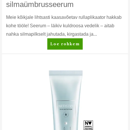
silmaümbrusseerum
Meie kõikjale lihtsasti kaasavõetav rullaplikaator hakkab
kohe tööle! Seerum – läikiv kuldroosa vedelik – aitab
nahka silmapilkselt jahutada, kirgastada ja...
Artistry
Loe rohkem
Studio™
Rõhutav
+
jahutav
silmaümbrusseerum