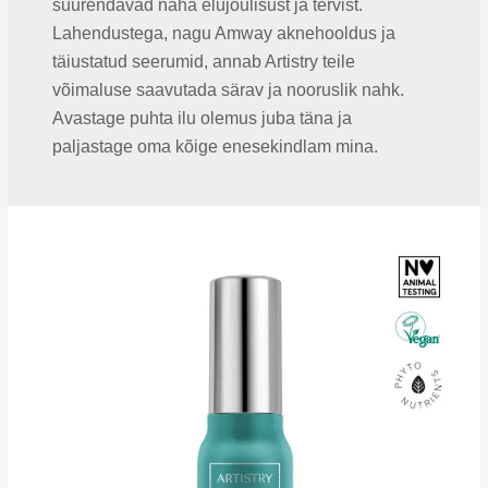
suurendavad naha elujõulisust ja tervist.
Lahendustega, nagu Amway aknehooldus ja
täiustatud seerumid, annab Artistry teile
võimaluse saavutada särav ja nooruslik nahk.
Avastage puhta ilu olemus juba täna ja
paljastage oma kõige enesekindlam mina.