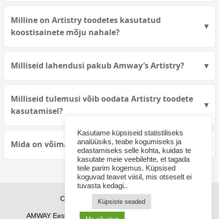
Milline on Artistry toodetes kasutatud
koostisainete mõju nahale?
Milliseid lahendusi pakub Amway’s Artistry?
Milliseid tulemusi võib oodata Artistry toodete
kasutamisel?
Kasutame küpsiseid statistiliseks
analüüsiks, teabe kogumiseks ja
Mida on võimalik saavutada Artistry toodetega?
edastamiseks selle kohta, kuidas te
kasutate meie veebilehte, et tagada
teile parim kogemus. Küpsised
koguvad teavet viisil, mis otseselt ei
tuvasta kedagi..
Copyright © 2026 sponsor21.ee
Küpsiste seaded
AMWAY Eestis
AMWAY tooted
Kuidas osta