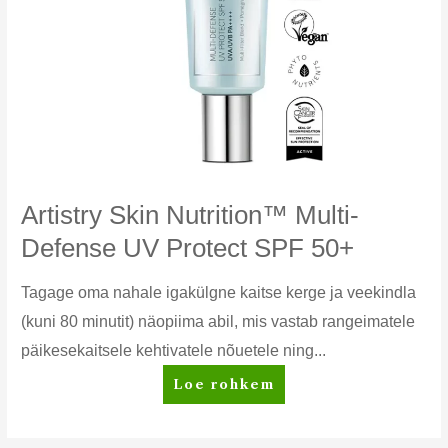
Artistry Skin Nutrition™ Multi-
Defense UV Protect SPF 50+
Tagage oma nahale igakülgne kaitse kerge ja veekindla
(kuni 80 minutit) näopiima abil, mis vastab rangeimatele
päikesekaitsele kehtivatele nõuetele ning...
Artistry
Loe rohkem
Skin
Nutrition™