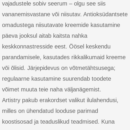
vajadustele sobiv seerum – olgu see siis
vananemisvastane või niisutav. Antioksüdantsete
omadustega niisutavate kreemide kasutamine
päeva jooksul aitab kaitsta nahka
keskkonnastresside eest. Öösel keskendu
parandamisele, kasutades rikkalikumaid kreeme
või õlisid. Järjepidevus on võtmetähtsusega;
regulaarne kasutamine suurendab toodete
võimet muuta teie naha väljanägemist.
Artistry pakub erakordset valikut ilulahendusi,
milles on ühendatud looduse parimad
koostisosad ja teaduslikud teadmised. Kuna