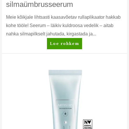
silmaümbrusseerum
Meie kõikjale lihtsasti kaasavõetav rullaplikaator hakkab
kohe tööle! Seerum – läikiv kuldroosa vedelik – aitab
nahka silmapilkselt jahutada, kirgastada ja...
Artistry
Loe rohkem
Studio™
Rõhutav
+
jahutav
silmaümbrusseerum