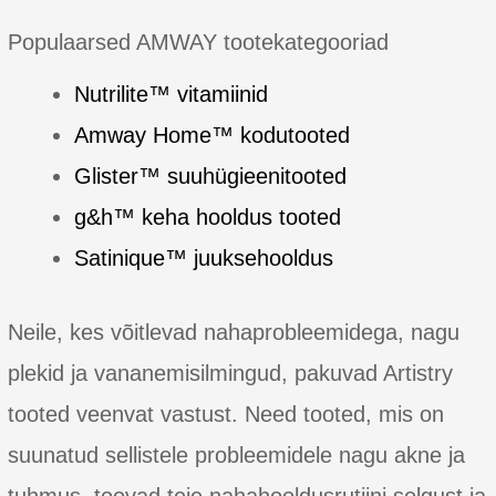
Multi-
Defense
Populaarsed AMWAY tootekategooriad
UV
Protect
Nutrilite™ vitamiinid
SPF
Amway Home™ kodutooted
50+
Glister™ suuhügieenitooted
g&h™ keha hooldus tooted
Satinique™ juuksehooldus
Neile, kes võitlevad nahaprobleemidega, nagu
plekid ja vananemisilmingud, pakuvad Artistry
tooted veenvat vastust. Need tooted, mis on
suunatud sellistele probleemidele nagu akne ja