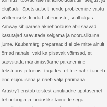
tuhmus, toovad teie nahahooldusrutiini selgust ja
elujõudu. Spetsiaalselt nende probleemide vastu
võitlemiseks loodud lahenduste, sealhulgas
Amway sihipärase aknehoolduse abil saavad
kasutajad saavutada selgema ja nooruslikuma
jume. Kaubamärgi preparaadid ei ole mitte ainult
õrnad nahale, vaid ka piisavalt võimsad, et
saavutada märkimisväärne paranemine
tekstuuris ja toonis, tagades, et teie nahk tunneb
end elujõulisena ja näeb välja parimana.
Artistry’t eristab teistest ainulaadne tipptasemel
tehnoloogia ja looduslike taimede segu.