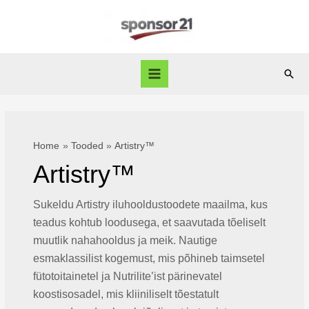
Skip
to
content
Sear
Main
Menu
Home
Tooded
Artistry™
Artistry™
Sukeldu Artistry iluhooldustoodete maailma, kus
teadus kohtub loodusega, et saavutada tõeliselt
muutlik nahahooldus ja meik. Nautige
esmaklassilist kogemust, mis põhineb taimsetel
fütotoitainetel ja Nutrilite’ist pärinevatel
koostisosadel, mis kliiniliselt tõestatult