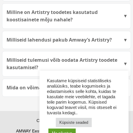
Milline on Artistry toodetes kasutatud
koostisainete mõju nahale?
Milliseid lahendusi pakub Amway’s Artistry?
Milliseid tulemusi võib oodata Artistry toodete
kasutamisel?
Kasutame küpsiseid statistiliseks
analüüsiks, teabe kogumiseks ja
Mida on võimalik saavutada Artistry toodetega?
edastamiseks selle kohta, kuidas te
kasutate meie veebilehte, et tagada
teile parim kogemus. Küpsised
koguvad teavet viisil, mis otseselt ei
tuvasta kedagi..
Copyright © 2026 sponsor21.ee
Küpsiste seaded
AMWAY Eestis
AMWAY tooted
Kuidas osta