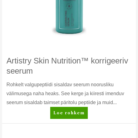
Artistry Skin Nutrition™ korrigeeriv
seerum
Rohkelt valgupeptiidi sisaldav seerum noorusliku
välimusega naha heaks. See kerge ja kiiresti imenduv
seerum sisaldab taimset päritolu peptiide ja muid...
Artistry
Loe rohkem
Skin
Nutrition™
korrigeeriv