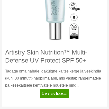
Artistry Skin Nutrition™ Multi-
Defense UV Protect SPF 50+
Tagage oma nahale igakülgne kaitse kerge ja veekindla
(kuni 80 minutit) näopiima abil, mis vastab rangeimatele
päikesekaitsele kehtivatele nõuetele ning...
Artistry
Loe rohkem
Skin
Nutrition™