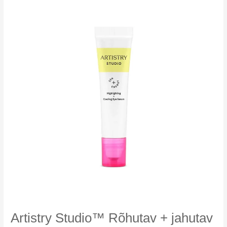
seerum
Artistry Studio™ Rõhutav + jahutav