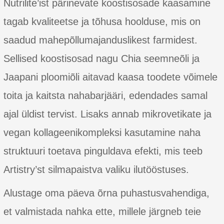
Nutrilite’ist pärinevate koostisosade kaasamine
tagab kvaliteetse ja tõhusa hoolduse, mis on
saadud mahepõllumajanduslikest farmidest.
Sellised koostisosad nagu Chia seemneõli ja
Jaapani ploomiõli aitavad kaasa toodete võimele
toita ja kaitsta nahabarjääri, edendades samal
ajal üldist tervist. Lisaks annab mikrovetikate ja
vegan kollageenikompleksi kasutamine naha
struktuuri toetava pinguldava efekti, mis teeb
Artistry’st silmapaistva valiku ilutööstuses.
Alustage oma päeva õrna puhastusvahendiga,
et valmistada nahka ette, millele järgneb teie