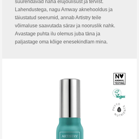
suurendavad naha elujõulisust ja tervist.
Lahendustega, nagu Amway aknehooldus ja
täiustatud seerumid, annab Artistry teile
võimaluse saavutada särav ja nooruslik nahk.
Avastage puhta ilu olemus juba täna ja
paljastage oma kõige enesekindlam mina.