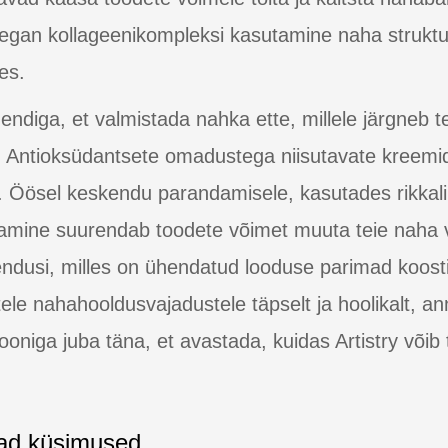
 vegan kollageenikompleksi kasutamine naha struktuu
ses.
diga, et valmistada nahka ette, millele järgneb te
v. Antioksüdantsete omadustega niisutavate kreemi
. Öösel keskendu parandamisele, kasutades rikkali
amine suurendab toodete võimet muuta teie naha 
ahendusi, milles on ühendatud looduse parimad koos
ele nahahooldusvajadustele täpselt ja hoolikalt, a
tsiooniga juba täna, et avastada, kuidas Artistry või
ad küsimused