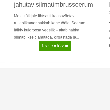
jahutav silmaümbrusseerum
Meie kõikjale lihtsasti kaasavõetav
rullaplikaator hakkab kohe tööle! Seerum –
läikiv kuldroosa vedelik – aitab nahka
silmapilkselt jahutada, kirgastada ja...
Artistry
Loe rohkem
Studio™
Rõhutav
+
jahutav
silmaümbrusseerum