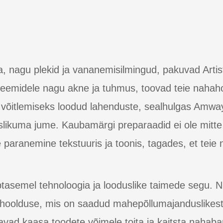
, nagu plekid ja vananemisilmingud, pakuvad Artis
leemidele nagu akne ja tuhmus, toovad teie nahahoo
 võitlemiseks loodud lahenduste, sealhulgas Amwa
ikuma jume. Kaubamärgi preparaadid ei ole mitte a
aranemine tekstuuris ja toonis, tagades, et teie 
ipptasemel tehnoloogia ja looduslike taimede segu. Nu
 hoolduse, mis on saadud mahepõllumajanduslikest 
avad kaasa toodete võimele toita ja kaitsta nahabar