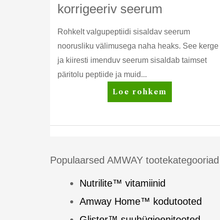
korrigeeriv seerum
Rohkelt valgupeptiidi sisaldav seerum
noorusliku välimusega naha heaks. See kerge
ja kiiresti imenduv seerum sisaldab taimset
päritolu peptiide ja muid...
Artistry
Loe rohkem
Skin
Nutrition™
korrigeeriv
seerum
Populaarsed AMWAY tootekategooriad
Nutrilite™ vitamiinid
Amway Home™ kodutooted
Glister™ suuhügieenitooted