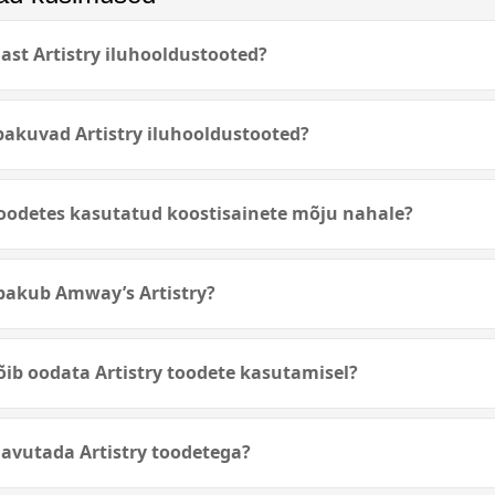
st Artistry iluhooldustooted?
pakuvad Artistry iluhooldustooted?
 toodetes kasutatud koostisainete mõju nahale?
 pakub Amway’s Artistry?
võib oodata Artistry toodete kasutamisel?
avutada Artistry toodetega?