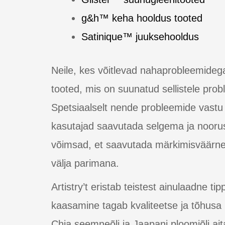
g&h™ keha hooldus tooted
Satinique™ juuksehooldus
Neile, kes võitlevad nahaprobleemidega
tooted, mis on suunatud sellistele prob
Spetsiaalselt nende probleemide vastu
kasutajad saavutada selgema ja noorusl
võimsad, et saavutada märkimisväärne p
välja parimana.
Artistry’t eristab teistest ainulaadne t
kaasamine tagab kvaliteetse ja tõhusa
Chia seemneõli ja Jaapani ploomiõli ait