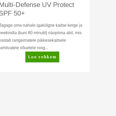
Multi-Defense UV Protect
SPF 50+
Tagage oma nahale igakülgne kaitse kerge ja
veekindla (kuni 80 minutit) näopiima abil, mis
vastab rangeimatele päikesekaitsele
kehtivatele nõuetele ning...
Artistry
Loe rohkem
Skin
Nutrition™
Multi-
Defense
UV
Protect
SPF
50+