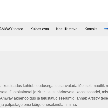
AMWAY tooted
Kuidas osta
Kasulik teave
Kontakt
a, kus teadus kohtub loodusega, et saavutada tõeliselt muutlik
el fütotoitainetel ja Nutrilite’ist pärinevatel koostisosadel, mis
u Amway aknehooldus ja täiustatud seerumid, annab Artistry teil
a ja paljastage oma kõige enesekindlam mina.