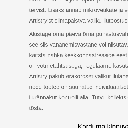
tervist. Lisaks annab mikrovetikate ja
Artistry’st silmapaistva valiku ilutööstu
Alustage oma päeva õrna puhastusvahen
see siis vananemisvastane või niisuta
kaitsta nahka keskkonnastresside eest
on võtmetähtsusega; regulaarne kasut
Artistry pakub erakordset valikut ilul
need tooted on suunatud individuaalset
ilurännakut kontrolli alla. Tutvu kollek
tõsta.
Korduma kippuv