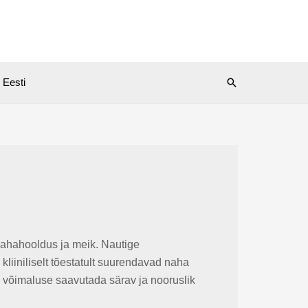
Search
Eesti
 nahahooldus ja meik. Nautige
 kliiniliselt tõestatult suurendavad naha
e võimaluse saavutada särav ja nooruslik