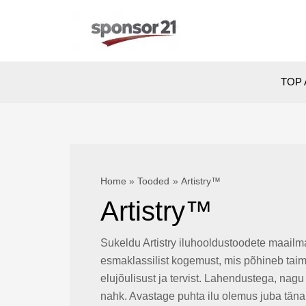
Skip
to
content
TOP 
Home
Tooded
Artistry™
Artistry™
Sukeldu Artistry iluhooldustoodete maailm
esmaklassilist kogemust, mis põhineb taimset
elujõulisust ja tervist. Lahendustega, nag
nahk. Avastage puhta ilu olemus juba tän