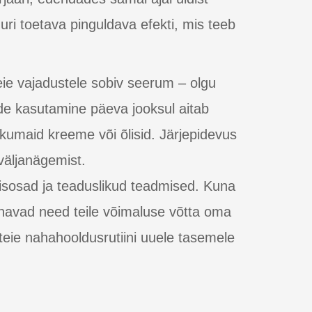
ri toetava pinguldava efekti, mis teeb
ie vajadustele sobiv seerum – olgu
de kasutamine päeva jooksul aitab
kumaid kreeme või õlisid. Järjepidevus
väljanägemist.
tisosad ja teaduslikud teadmised. Kuna
nnavad need teile võimaluse võtta oma
b teie nahahooldusrutiini uuele tasemele