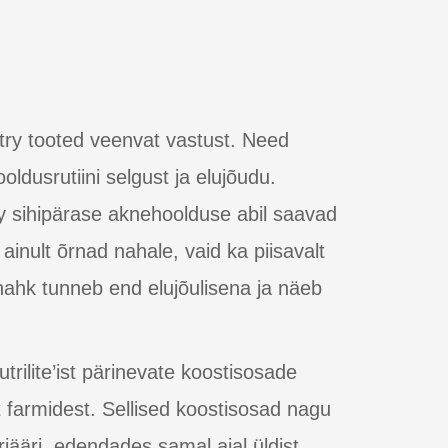
try tooted veenvat vastust. Need
ldusrutiini selgust ja elujõudu.
y sihipärase aknehoolduse abil saavad
inult õrnad nahale, vaid ka piisavalt
nahk tunneb end elujõulisena ja näeb
trilite’ist pärinevate koostisosade
farmidest. Sellised koostisosad nagu
jääri, edendades samal ajal üldist