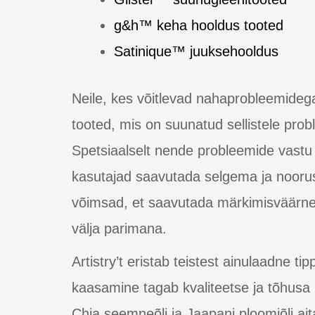
g&h™ keha hooldus tooted
Satinique™ juuksehooldus
Neile, kes võitlevad nahaprobleemidega
tooted, mis on suunatud sellistele prob
Spetsiaalselt nende probleemide vastu
kasutajad saavutada selgema ja noorusl
võimsad, et saavutada märkimisväärne p
välja parimana.
Artistry’t eristab teistest ainulaadne t
kaasamine tagab kvaliteetse ja tõhusa
Chia seemneõli ja Jaapani ploomiõli ait