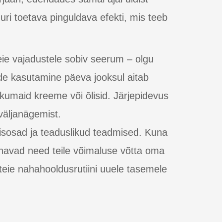
ri toetava pinguldava efekti, mis teeb
ie vajadustele sobiv seerum – olgu
de kasutamine päeva jooksul aitab
kumaid kreeme või õlisid. Järjepidevus
väljanägemist.
tisosad ja teaduslikud teadmised. Kuna
nnavad need teile võimaluse võtta oma
b teie nahahooldusrutiini uuele tasemele