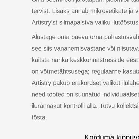
tervist. Lisaks annab mikrovetikate ja
Artistry’st silmapaistva valiku ilutööstu
Alustage oma päeva õrna puhastusvahen
see siis vananemisvastane või niisuta
kaitsta nahka keskkonnastresside eest
on võtmetähtsusega; regulaarne kasut
Artistry pakub erakordset valikut ilul
need tooted on suunatud individuaalset
ilurännakut kontrolli alla. Tutvu kollek
tõsta.
Korduma kippuv