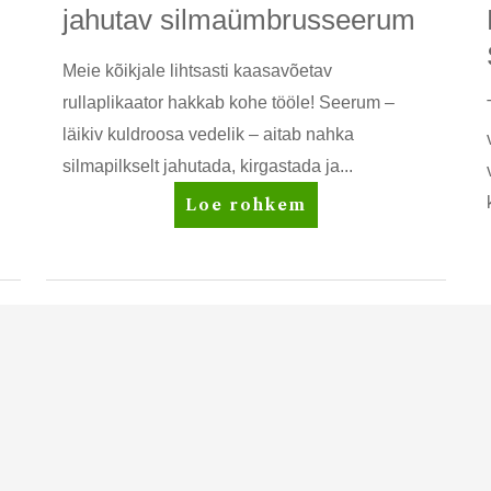
jahutav silmaümbrusseerum
Meie kõikjale lihtsasti kaasavõetav
rullaplikaator hakkab kohe tööle! Seerum –
läikiv kuldroosa vedelik – aitab nahka
silmapilkselt jahutada, kirgastada ja...
Artistry
Loe rohkem
Studio™
Rõhutav
+
jahutav
silmaümbrusseerum