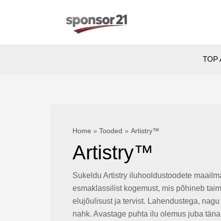
Skip
to
content
TOP 
Home
Tooded
Artistry™
Artistry™
Sukeldu Artistry iluhooldustoodete maailm
esmaklassilist kogemust, mis põhineb taimset
elujõulisust ja tervist. Lahendustega, nag
nahk. Avastage puhta ilu olemus juba tän