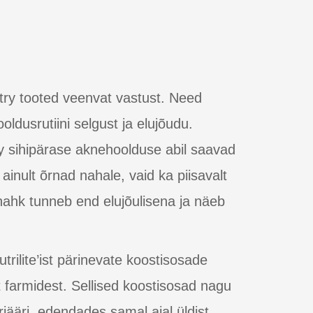
try tooted veenvat vastust. Need
ldusrutiini selgust ja elujõudu.
y sihipärase aknehoolduse abil saavad
inult õrnad nahale, vaid ka piisavalt
nahk tunneb end elujõulisena ja näeb
trilite’ist pärinevate koostisosade
farmidest. Sellised koostisosad nagu
jääri, edendades samal ajal üldist