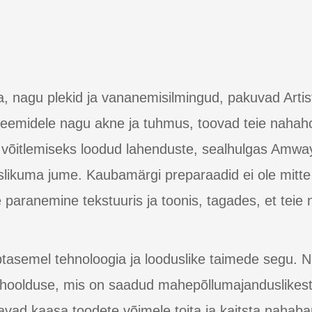
, nagu plekid ja vananemisilmingud, pakuvad Artis
leemidele nagu akne ja tuhmus, toovad teie nahahoo
 võitlemiseks loodud lahenduste, sealhulgas Amwa
ikuma jume. Kaubamärgi preparaadid ei ole mitte a
aranemine tekstuuris ja toonis, tagades, et teie 
ipptasemel tehnoloogia ja looduslike taimede segu. Nu
 hoolduse, mis on saadud mahepõllumajanduslikest 
avad kaasa toodete võimele toita ja kaitsta nahabar