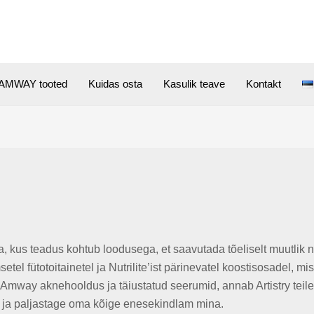
AMWAY tooted
Kuidas osta
Kasulik teave
Kontakt
a, kus teadus kohtub loodusega, et saavutada tõeliselt muutlik
el fütotoitainetel ja Nutrilite’ist pärinevatel koostisosadel, mis
u Amway aknehooldus ja täiustatud seerumid, annab Artistry teil
a ja paljastage oma kõige enesekindlam mina.