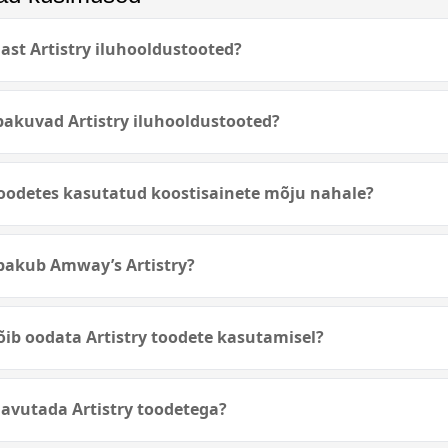
st Artistry iluhooldustooted?
pakuvad Artistry iluhooldustooted?
 toodetes kasutatud koostisainete mõju nahale?
 pakub Amway’s Artistry?
võib oodata Artistry toodete kasutamisel?
avutada Artistry toodetega?