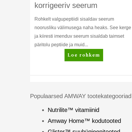
korrigeeriv seerum
Rohkelt valgupeptiidi sisaldav seerum
noorusliku välimusega naha heaks. See kerge
ja kiiresti imenduv seerum sisaldab taimset
päritolu peptiide ja muid...
Artistry
Loe rohkem
Skin
Nutrition™
korrigeeriv
seerum
Populaarsed AMWAY tootekategooriad
Nutrilite™ vitamiinid
Amway Home™ kodutooted
Glister™ suuhügieenitooted