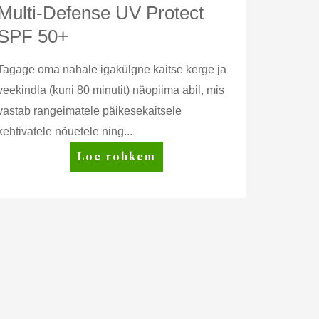
Multi-Defense UV Protect
SPF 50+
Tagage oma nahale igakülgne kaitse kerge ja
veekindla (kuni 80 minutit) näopiima abil, mis
vastab rangeimatele päikesekaitsele
kehtivatele nõuetele ning...
Artistry
Loe rohkem
Skin
Nutrition™
Multi-
Defense
UV
Protect
SPF
50+