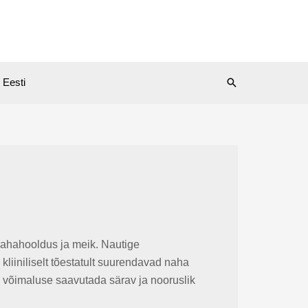
Search
Eesti
 nahahooldus ja meik. Nautige
 kliiniliselt tõestatult suurendavad naha
e võimaluse saavutada särav ja nooruslik