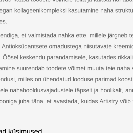
 vegan kollageenikompleksi kasutamine naha struktuu
ses.
diga, et valmistada nahka ette, millele järgneb te
v. Antioksüdantsete omadustega niisutavate kreemi
. Öösel keskendu parandamisele, kasutades rikkali
amine suurendab toodete võimet muuta teie naha 
ahendusi, milles on ühendatud looduse parimad koos
ele nahahooldusvajadustele täpselt ja hoolikalt, a
tsiooniga juba täna, et avastada, kuidas Artistry või
ad küsimused