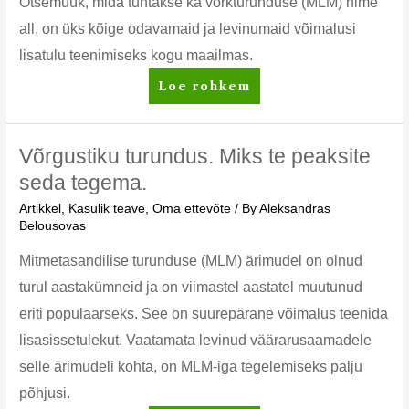
Otsemüük, mida tuntakse ka võrkturunduse (MLM) nime
all, on üks kõige odavamaid ja levinumaid võimalusi
lisatulu teenimiseks kogu maailmas.
Otsemüük
Loe rohkem
koostöös
AMWAY
Võrgustiku turundus. Miks te peaksite
seda tegema.
Artikkel
,
Kasulik teave
,
Oma ettevõte
/ By
Aleksandras
Belousovas
Mitmetasandilise turunduse (MLM) ärimudel on olnud
turul aastakümneid ja on viimastel aastatel muutunud
eriti populaarseks. See on suurepärane võimalus teenida
lisasissetulekut. Vaatamata levinud väärarusaamadele
selle ärimudeli kohta, on MLM-iga tegelemiseks palju
põhjusi.