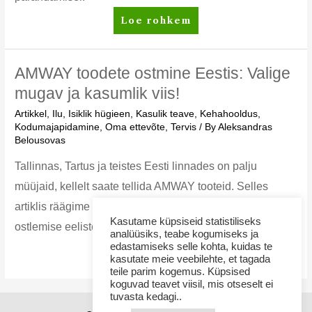
Tugevdage
Loe rohkem
oma
organismi
kõige
AMWAY toodete ostmine Eestis: Valige
populaarsemate
mugav ja kasumlik viis!
Nutrilite
Artikkel
,
Ilu
,
Isiklik hügieen
,
Kasulik teave
,
Kehahooldus
,
toidulisanditega
Kodumajapidamine
,
Oma ettevõte
,
Tervis
/ By
Aleksandras
Belousovas
Tallinnas, Tartus ja teistes Eesti linnades on palju
müüjaid, kellelt saate tellida AMWAY tooteid. Selles
artiklis räägime teile ametlikul AMWAY veebilehel
Kasutame küpsiseid statistiliseks
ostlemise eelistest.
analüüsiks, teabe kogumiseks ja
edastamiseks selle kohta, kuidas te
AMWAY
Loe rohkem
kasutate meie veebilehte, et tagada
toodete
teile parim kogemus. Küpsised
ostmine
koguvad teavet viisil, mis otseselt ei
tuvasta kedagi..
Eestis: