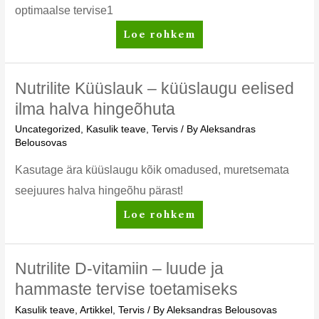
optimaalse tervise1
Nutrilite
Loe rohkem
Double
X
vitamiinid
Nutrilite Küüslauk – küüslaugu eelised
–
ilma halva hingeõhuta
täiendage
Uncategorized
,
Kasulik teave
,
Tervis
/ By
Aleksandras
oma
Belousovas
loomulikku
potentsiaali
Kasutage ära küüslaugu kõik omadused, muretsemata
seejuures halva hingeõhu pärast!
Nutrilite
Loe rohkem
Küüslauk
–
küüslaugu
Nutrilite D-vitamiin – luude ja
eelised
hammaste tervise toetamiseks
ilma
Kasulik teave
,
Artikkel
,
Tervis
/ By
Aleksandras Belousovas
halva