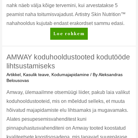
nahk näeb välja kõige tervemini, kui arvestatakse 5
peamist naha toitumisvajadust. Artistry Skin Nutrition™
nahahooldus kujutab endast erakordset sammu edasi.
Artistry
Loe rohkem
nahahooldustoodete
eelised
AMWAY koduhooldustooted kodutööde
lihtsustamiseks
Artikkel
,
Kasulik teave
,
Kodumajapidamine
/ By
Aleksandras
Belousovas
Amway, ülemaailmne otsemüügi liider, pakub laia valikut
koduhooldustooteid, mis on mõeldud selleks, et muuta
hõivatud majapidamiste elu lihtsamaks ja mugavamaks.
Alates pesupesemisvahenditest kuni
pinnapuhastusvahenditeni on Amway tooted koostatud
kvaliteetsete koostisosadega, mis tagavad suurepärase