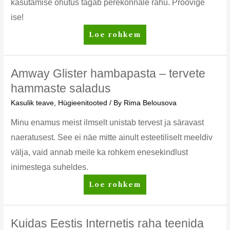
kasutamise ohutus tagab perekonnale rahu. Proovige
ise!
Amway
Loe rohkem
Home
L.O.C.
universaalne
Amway Glister hambapasta – tervete
puhastusvahend:
hammaste saladus
minu
Kasulik teave
,
Hügieenitooted
/ By
Rima Belousova
kogemus
Minu enamus meist ilmselt unistab tervest ja säravast
naeratusest. See ei näe mitte ainult esteetiliselt meeldiv
välja, vaid annab meile ka rohkem enesekindlust
inimestega suheldes.
Amway
Loe rohkem
Glister
hambapasta
–
Kuidas Eestis Internetis raha teenida