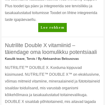
Plus toodet iga päev ja integreerida see tervislikku ja
tasakaalustatud toitumisse Toodet on lihtne integreerida
laste igapäevaellu.
Toetage
Loe rohkem
laste
immuunsüsteemi
Nutrilite
Nutrilite Double X vitamiinid –
Kids
täiendage oma loomulikku potentsiaali
Immunity
Kasulik teave
,
Tervis
/ By
Aleksandras Belousovas
Support
Plus
NUTRILITE™ DOUBLE X. Korduma kippuvad
abil
küsimused. NUTRILITE™ DOUBLE X™ on eksklusiivne,
võimas mitmeid vitamiine, mineraalaineid ja fütotoitaineid
sisaldav toidulisand, mis varustab organismi
kõikehõlmava ja tasakaalustatud toitainevalikuga.
DOUBLE X sisaldab põhitoitaineid, mis aitavad tagada