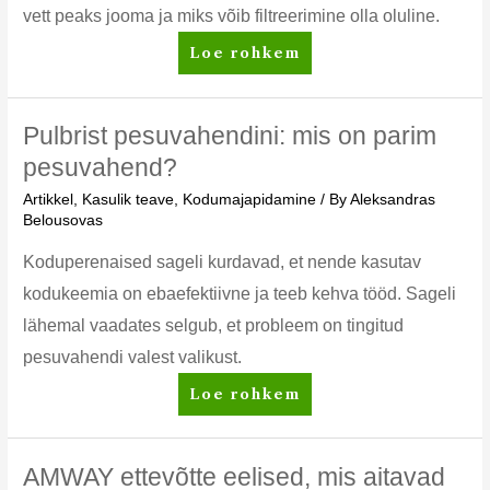
vett peaks jooma ja miks võib filtreerimine olla oluline.
Veefiltrid:
Loe rohkem
mida
peate
teadma
Pulbrist pesuvahendini: mis on parim
ja
pesuvahend?
kuidas
Artikkel
,
Kasulik teave
,
Kodumajapidamine
/ By
Aleksandras
valida
Belousovas
Koduperenaised sageli kurdavad, et nende kasutav
kodukeemia on ebaefektiivne ja teeb kehva tööd. Sageli
lähemal vaadates selgub, et probleem on tingitud
pesuvahendi valest valikust.
Pulbrist
Loe rohkem
pesuvahendini:
mis
on
AMWAY ettevõtte eelised, mis aitavad