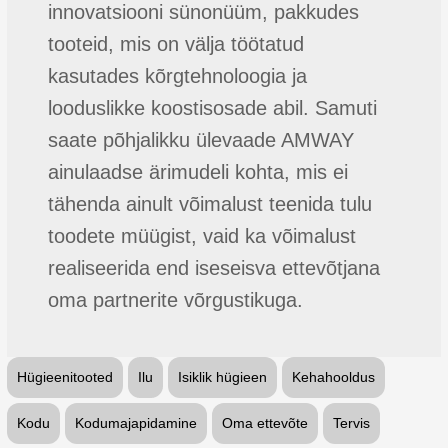
innovatsiooni sünonüüm, pakkudes
tooteid, mis on välja töötatud
kasutades kõrgtehnoloogia ja
looduslikke koostisosade abil. Samuti
saate põhjalikku ülevaade AMWAY
ainulaadse ärimudeli kohta, mis ei
tähenda ainult võimalust teenida tulu
toodete müügist, vaid ka võimalust
realiseerida end iseseisva ettevõtjana
oma partnerite võrgustikuga.
Hügieenitooted
Ilu
Isiklik hügieen
Kehahooldus
Kodu
Kodumajapidamine
Oma ettevõte
Tervis