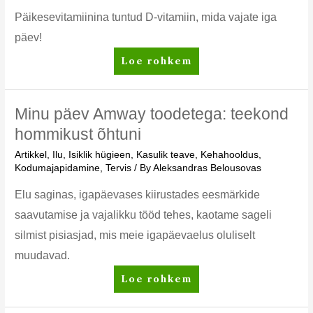
hingeõhuta
Päikesevitamiinina tuntud D-vitamiin, mida vajate iga
päev!
Nutrilite
Loe rohkem
D-
vitamiin
–
Minu päev Amway toodetega: teekond
luude
hommikust õhtuni
ja
Artikkel
,
Ilu
,
Isiklik hügieen
,
Kasulik teave
,
Kehahooldus
,
hammaste
Kodumajapidamine
,
Tervis
/ By
Aleksandras Belousovas
tervise
toetamiseks
Elu saginas, igapäevases kiirustades eesmärkide
saavutamise ja vajalikku tööd tehes, kaotame sageli
silmist pisiasjad, mis meie igapäevaelus oluliselt
muudavad.
Minu
Loe rohkem
päev
Amway