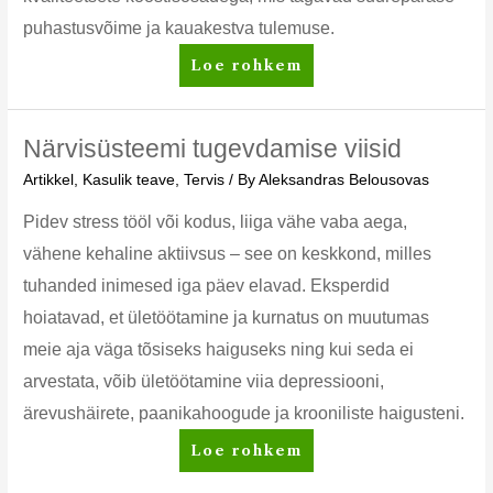
puhastusvõime ja kauakestva tulemuse.
AMWAY
Loe rohkem
koduhooldustooted
kodutööde
lihtsustamiseks
Närvisüsteemi tugevdamise viisid
Artikkel
,
Kasulik teave
,
Tervis
/ By
Aleksandras Belousovas
Pidev stress tööl või kodus, liiga vähe vaba aega,
vähene kehaline aktiivsus – see on keskkond, milles
tuhanded inimesed iga päev elavad. Eksperdid
hoiatavad, et ületöötamine ja kurnatus on muutumas
meie aja väga tõsiseks haiguseks ning kui seda ei
arvestata, võib ületöötamine viia depressiooni,
ärevushäirete, paanikahoogude ja krooniliste haigusteni.
Närvisüsteemi
Loe rohkem
tugevdamise