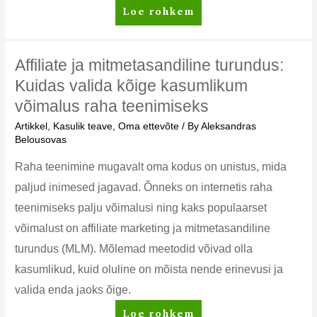
Võrgustiku
Loe rohkem
turundus.
Miks
te
Affiliate ja mitmetasandiline turundus:
peaksite
Kuidas valida kõige kasumlikum
seda
võimalus raha teenimiseks
tegema.
Artikkel
,
Kasulik teave
,
Oma ettevõte
/ By
Aleksandras
Belousovas
Raha teenimine mugavalt oma kodus on unistus, mida
paljud inimesed jagavad. Õnneks on internetis raha
teenimiseks palju võimalusi ning kaks populaarset
võimalust on affiliate marketing ja mitmetasandiline
turundus (MLM). Mõlemad meetodid võivad olla
kasumlikud, kuid oluline on mõista nende erinevusi ja
valida enda jaoks õige.
Affiliate
Loe rohkem