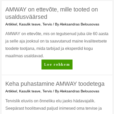
viisid
AMWAY on ettevõte, mille tooted on
usaldusväärsed
Artikkel
,
Kasulik teave
,
Tervis
/ By
Aleksandras Belousovas
AMWAY on ettevõte, mis on tegutsenud juba üle 60 aasta
ja selle aja jooksul on ta saavutanud maine kvaliteetsete
toodete tootjana, mida tarbijad ja eksperdid kogu
maailmas usaldavad.
AMWAY
Loe rohkem
on
ettevõte,
mille
Keha puhastamine AMWAY toodetega
tooted
Artikkel
,
Kasulik teave
,
Tervis
/ By
Aleksandras Belousovas
on
usaldusväärsed
Tervislik eluviis on õnneliku elu jaoks hädavajalik.
Seepärast hoolitsevad paljud inimesed oma tervise ja