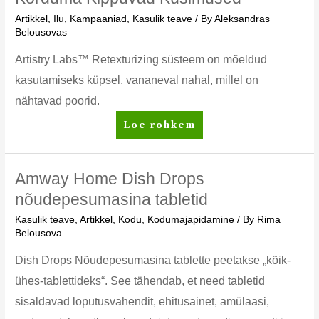
–
Artikkel
,
Ilu
,
Kampaaniad
,
Kasulik teave
/ By
Aleksandras
korduma
Belousovas
kippuvad
küsimused
Artistry Labs™ Retexturizing süsteem on mõeldud
kasutamiseks küpsel, vananeval nahal, millel on
nähtavad poorid.
Artistry
Loe rohkem
Labs
Retexturizing
Süsteem
Amway Home Dish Drops
–
nõudepesumasina tabletid
Korduma
Kasulik teave
,
Artikkel
,
Kodu
,
Kodumajapidamine
/ By
Rima
Kippuvad
Belousova
Küsimused
Dish Drops Nõudepesumasina tablette peetakse „kõik-
ühes-tablettideks“. See tähendab, et need tabletid
sisaldavad loputusvahendit, ehitusainet, amülaasi,