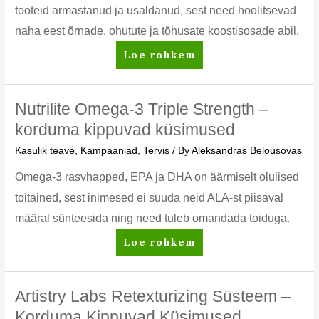
tooteid armastanud ja usaldanud, sest need hoolitsevad
naha eest õrnade, ohutute ja tõhusate koostisosade abil.
g&h™
Loe rohkem
keha
ja
käed
Nutrilite Omega-3 Triple Strength –
KKK
korduma kippuvad küsimused
Kasulik teave
,
Kampaaniad
,
Tervis
/ By
Aleksandras Belousovas
Omega-3 rasvhapped, EPA ja DHA on äärmiselt olulised
toitained, sest inimesed ei suuda neid ALA-st piisaval
määral sünteesida ning need tuleb omandada toiduga.
Nutrilite
Loe rohkem
Omega-
3
Triple
Artistry Labs Retexturizing Süsteem –
Strength
Korduma Kippuvad Küsimused