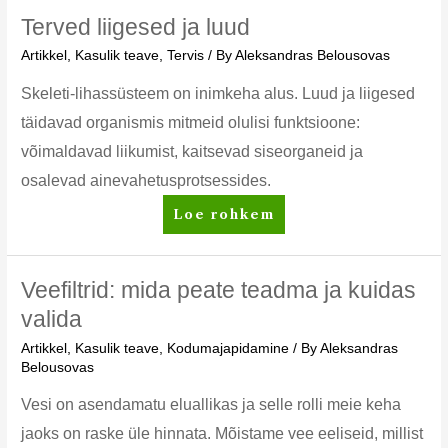
toodetega:
Terved liigesed ja luud
teekond
Artikkel
,
Kasulik teave
,
Tervis
/ By
Aleksandras Belousovas
hommikust
õhtuni
Skeleti-lihassüsteem on inimkeha alus. Luud ja liigesed
täidavad organismis mitmeid olulisi funktsioone:
võimaldavad liikumist, kaitsevad siseorganeid ja
osalevad ainevahetusprotsessides.
Terved
Loe rohkem
liigesed
ja
luud
Veefiltrid: mida peate teadma ja kuidas
valida
Artikkel
,
Kasulik teave
,
Kodumajapidamine
/ By
Aleksandras
Belousovas
Vesi on asendamatu eluallikas ja selle rolli meie keha
jaoks on raske üle hinnata. Mõistame vee eeliseid, millist