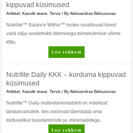
korduma
kippuvad küsimused
kippuvad
Artikkel
,
Kasulik teave
,
Tervis
/ By
Aleksandras Belousovas
küsimused
Nutrilite™ Balance Within™ tootes sisalduvad tüved
valiti välja seedetrakti läbimisega toimetulemise võime
tõttu.
Nutrilite
Loe rohkem
Balance
Within
KKK
Nutrilite Daily KKK – korduma kippuvad
–
küsimused
korduma
Artikkel
,
Kasulik teave
,
Tervis
/ By
Aleksandras Belousovas
kippuvad
küsimused
Nutrilite™ Daily multivitamiinitablett on mõeldud:
täiskasvanutele, kes soovivad täiendada oma
toiduvalikut lisavitamiinide ja -mineraalidega.
Nutrilite
Loe rohkem