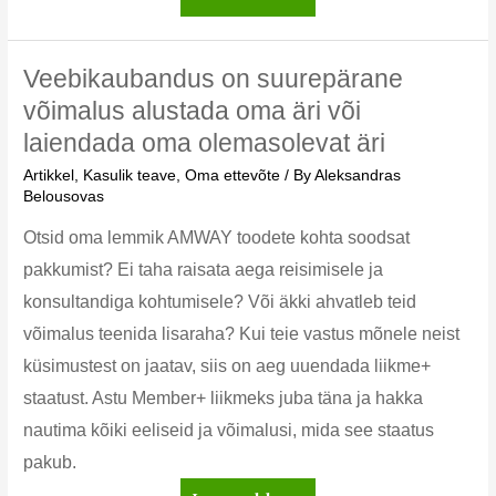
ja
mitmetasandiline
turundus:
Veebikaubandus on suurepärane
Kuidas
võimalus alustada oma äri või
valida
laiendada oma olemasolevat äri
kõige
kasumlikum
Artikkel
,
Kasulik teave
,
Oma ettevõte
/ By
Aleksandras
Belousovas
võimalus
raha
Otsid oma lemmik AMWAY toodete kohta soodsat
teenimiseks
pakkumist? Ei taha raisata aega reisimisele ja
konsultandiga kohtumisele? Või äkki ahvatleb teid
võimalus teenida lisaraha? Kui teie vastus mõnele neist
küsimustest on jaatav, siis on aeg uuendada liikme+
staatust. Astu Member+ liikmeks juba täna ja hakka
nautima kõiki eeliseid ja võimalusi, mida see staatus
pakub.