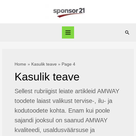
Skip
to
content
Sear
Main
Menu
Home
Kasulik teave
Page 4
Kasulik teave
Sellest rubriigist leiate artikleid AMWAY
toodete laiast valikust tervise-, ilu- ja
kodutoodete kohta. Enam kui poole
sajandi jooksul on saanud AMWAY
kvaliteedi, usaldusväärsuse ja