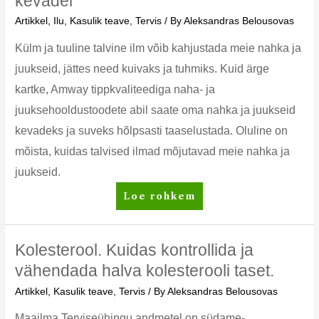
kevadel
arendamise
Artikkel
,
Ilu
,
Kasulik teave
,
Tervis
/ By
Aleksandras Belousovas
võimalus
Külm ja tuuline talvine ilm võib kahjustada meie nahka ja
juukseid, jättes need kuivaks ja tuhmiks. Kuid ärge
kartke, Amway tippkvaliteediga naha- ja
juuksehooldustoodete abil saate oma nahka ja juukseid
kevadeks ja suveks hõlpsasti taaselustada. Oluline on
mõista, kuidas talvised ilmad mõjutavad meie nahka ja
juukseid.
Kuidas
Loe rohkem
taaselustada
nahka
ja
Kolesterool. Kuidas kontrollida ja
juukseid
vähendada halva kolesterooli taset.
kevadel
Artikkel
,
Kasulik teave
,
Tervis
/ By
Aleksandras Belousovas
Maailma Terviseühingu andmetel on südame-