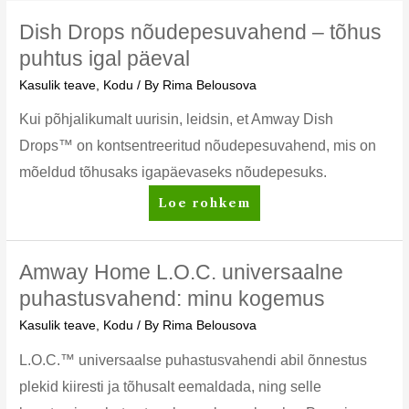
Dish Drops nõudepesuvahend – tõhus
puhtus igal päeval
Kasulik teave
,
Kodu
/ By
Rima Belousova
Kui põhjalikumalt uurisin, leidsin, et Amway Dish
Drops™ on kontsentreeritud nõudepesuvahend, mis on
mõeldud tõhusaks igapäevaseks nõudepesuks.
Dish
Loe rohkem
Drops
nõudepesuvahend
–
Amway Home L.O.C. universaalne
tõhus
puhastusvahend: minu kogemus
puhtus
Kasulik teave
,
Kodu
/ By
Rima Belousova
igal
päeval
L.O.C.™ universaalse puhastusvahendi abil õnnestus
plekid kiiresti ja tõhusalt eemaldada, ning selle