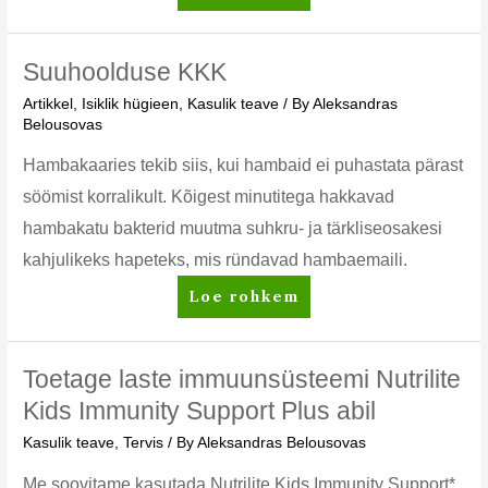
Daily
KKK
–
Suuhoolduse KKK
korduma
Artikkel
,
Isiklik hügieen
,
Kasulik teave
/ By
Aleksandras
kippuvad
Belousovas
küsimused
Hambakaaries tekib siis, kui hambaid ei puhastata pärast
söömist korralikult. Kõigest minutitega hakkavad
hambakatu bakterid muutma suhkru- ja tärkliseosakesi
kahjulikeks hapeteks, mis ründavad hambaemaili.
Suuhoolduse
Loe rohkem
KKK
Toetage laste immuunsüsteemi Nutrilite
Kids Immunity Support Plus abil
Kasulik teave
,
Tervis
/ By
Aleksandras Belousovas
Me soovitame kasutada Nutrilite Kids Immunity Support*