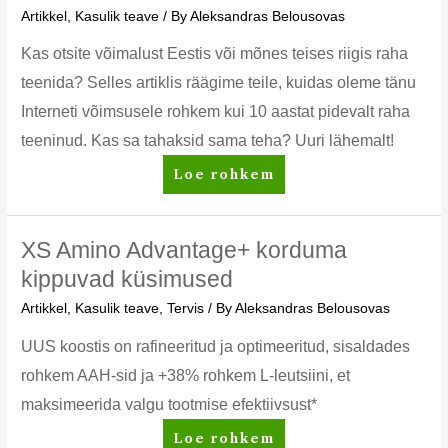
tervete
Artikkel
,
Kasulik teave
/ By
Aleksandras Belousovas
hammaste
saladus
Kas otsite võimalust Eestis või mõnes teises riigis raha
teenida? Selles artiklis räägime teile, kuidas oleme tänu
Interneti võimsusele rohkem kui 10 aastat pidevalt raha
teeninud. Kas sa tahaksid sama teha? Uuri lähemalt!
Kuidas
Loe rohkem
Eestis
Internetis
raha
XS Amino Advantage+ korduma
teenida
kippuvad küsimused
Artikkel
,
Kasulik teave
,
Tervis
/ By
Aleksandras Belousovas
UUS koostis on rafineeritud ja optimeeritud, sisaldades
rohkem AAH-sid ja +38% rohkem L-leutsiini, et
maksimeerida valgu tootmise efektiivsust*
XS
Loe rohkem