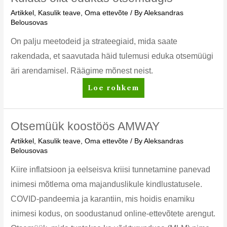
aitavad
Artikkel
,
Kasulik teave
,
Oma ettevõte
/ By
Aleksandras
teil
Belousovas
oma
äri
On palju meetodeid ja strateegiaid, mida saate
kasvatada
rakendada, et saavutada häid tulemusi eduka otsemüügi
äri arendamisel. Räägime mõnest neist.
Kuidas
Loe rohkem
olla
edukas
otsemüügis
Otsemüük koostöös AMWAY
Artikkel
,
Kasulik teave
,
Oma ettevõte
/ By
Aleksandras
Belousovas
Kiire inflatsioon ja eelseisva kriisi tunnetamine panevad
inimesi mõtlema oma majanduslikule kindlustatusele.
COVID-pandeemia ja karantiin, mis hoidis enamiku
inimesi kodus, on soodustanud online-ettevõtete arengut.