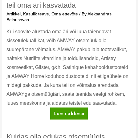
parim
teil oma äri kasvatada
pesuvahend?
Artikkel
,
Kasulik teave
,
Oma ettevõte
/ By
Aleksandras
Belousovas
Kui soovite alustada oma äri või luua täiendavat
sissetulekuallikat, võib AMWAY otsemüük olla
suurepärane võimalus. AMWAY pakub laia tootevalikut,
näiteks Nutrilite vitamiine ja toidulisandeid, Artistry
kosmeetikat, Glister, g&h, Satinique kehahooldustooteid
ja AMWAY Home koduhooldustooteid, nii et igaühele on
midagi pakkuda. Ja kuna teil on võimalus arendada
AMWAYga otsemüügiäri, saate teenida veelgi rohkem,
luues meeskonna ja aidates teistel edu saavutada.
AMWAY
Loe rohkem
ettevõtte
eelised,
mis
Kuidas olla edukas otsemüügis