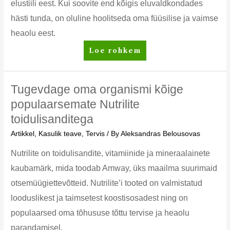
elustiili eest. Kui soovite end kõigis eluvaldkondades
hästi tunda, on oluline hoolitseda oma füüsilise ja vaimse
heaolu eest.
Keha
Loe rohkem
puhastamine
AMWAY
toodetega
Tugevdage oma organismi kõige
populaarsemate Nutrilite
toidulisanditega
Artikkel
,
Kasulik teave
,
Tervis
/ By
Aleksandras Belousovas
Nutrilite on toidulisandite, vitamiinide ja mineraalainete
kaubamärk, mida toodab Amway, üks maailma suurimaid
otsemüügiettevõtteid. Nutrilite’i tooted on valmistatud
looduslikest ja taimsetest koostisosadest ning on
populaarsed oma tõhususe tõttu tervise ja heaolu
parandamisel.