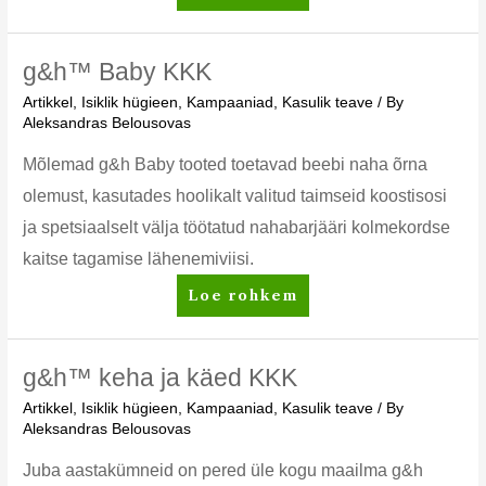
Amino
Advantage+
korduma
g&h™ Baby KKK
kippuvad
Artikkel
,
Isiklik hügieen
,
Kampaaniad
,
Kasulik teave
/ By
küsimused
Aleksandras Belousovas
Mõlemad g&h Baby tooted toetavad beebi naha õrna
olemust, kasutades hoolikalt valitud taimseid koostisosi
ja spetsiaalselt välja töötatud nahabarjääri kolmekordse
kaitse tagamise lähenemiviisi.
g&h™
Loe rohkem
Baby
KKK
g&h™ keha ja käed KKK
Artikkel
,
Isiklik hügieen
,
Kampaaniad
,
Kasulik teave
/ By
Aleksandras Belousovas
Juba aastakümneid on pered üle kogu maailma g&h