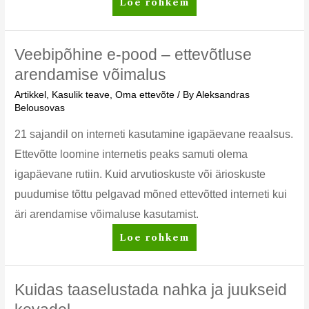
Veebikaubandus
Loe rohkem
on
suurepärane
võimalus
Veebipõhine e-pood – ettevõtluse
alustada
arendamise võimalus
oma
Artikkel
,
Kasulik teave
,
Oma ettevõte
/ By
Aleksandras
äri
Belousovas
või
laiendada
21 sajandil on interneti kasutamine igapäevane reaalsus.
oma
Ettevõtte loomine internetis peaks samuti olema
olemasolevat
igapäevane rutiin. Kuid arvutioskuste või ärioskuste
äri
puudumise tõttu pelgavad mõned ettevõtted interneti kui
äri arendamise võimaluse kasutamist.
Veebipõhine
Loe rohkem
e-
pood
–
Kuidas taaselustada nahka ja juukseid
ettevõtluse