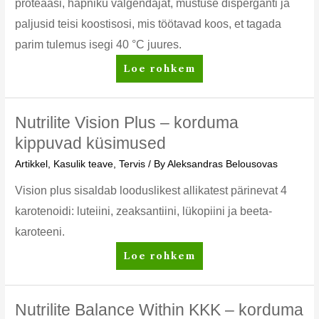
proteaasi, hapniku valgendajat, mustuse disperganti ja
paljusid teisi koostisosi, mis töötavad koos, et tagada
parim tulemus isegi 40 °C juures.
Amway
Loe rohkem
Home
Dish
Drops
Nutrilite Vision Plus – korduma
nõudepesumasina
kippuvad küsimused
tabletid
Artikkel
,
Kasulik teave
,
Tervis
/ By
Aleksandras Belousovas
Vision plus sisaldab looduslikest allikatest pärinevat 4
karotenoidi: luteiini, zeaksantiini, lükopiini ja beeta-
karoteeni.
Nutrilite
Loe rohkem
Vision
Plus
–
Nutrilite Balance Within KKK – korduma