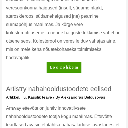
veresoonkonna haigused (insult, südameinfarkt,
ateroskleroos, südamehaigused jne) peamine
surmapõhjus maailmas. Ja kõrge vere
kolesteroolitaseme ja nende haiguste tekkimise vahel on
otsene seos. Kolesterool on veres leiduv vahajas aine,
mis on meie keha nõuetekohaseks toimimiseks
hädavajalik.
Kolesterool.
Loe rohkem
Kuidas
kontrollida
ja
Artistry nahahooldustoodete eelised
vähendada
Artikkel
,
Ilu
,
Kasulik teave
/ By
Aleksandras Belousovas
halva
kolesterooli
Amway ettevõte on juhtiv innovatiivsete
taset.
nahahooldustoodete tootja kogu maailmas. Ettevõtte
teadlased avasid elutähtsa nahasaladuse, avastades, et