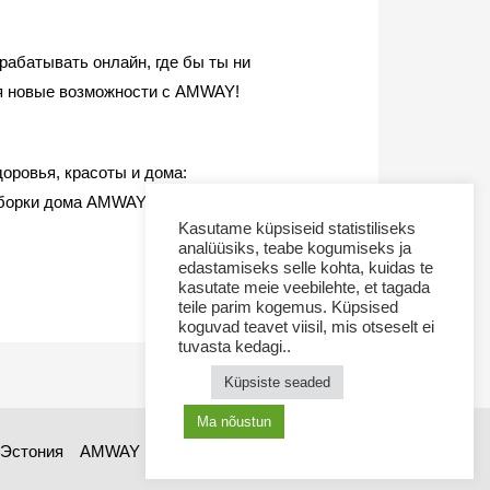
рабатывать онлайн, где бы ты ни
бя новые возможности с AMWAY!
оровья, красоты и дома:
 уборки дома AMWAY Home™, а
Kasutame küpsiseid statistiliseks
analüüsiks, teabe kogumiseks ja
edastamiseks selle kohta, kuidas te
kasutate meie veebilehte, et tagada
teile parim kogemus. Küpsised
koguvad teavet viisil, mis otseselt ei
tuvasta kedagi..
Küpsiste seaded
Ma nõustun
Эстония
AMWAY продукты
Как купить AMWAY