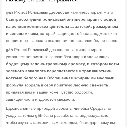
g&h Protect Роликовый дезодорант-антиперспирант – это
быстросохнущий роликовый антиперспирант
с
водой
на основе комплекса центеллы азиатской, розмарином
и зеленым чаем
, который защищает область подмышек от
неприятного запаха и влажности, не оставляя белых следов.
g&h Protect Роликовый дезодорант-антиперспирант
устраняет неприятные запахи благодаря
освежающе-
бодрящему зелено-травяному аромату, в котором ноты
зеленого эвкалипта переплетаются с травянистыми
нотками белого чая.
Обогащенная
эфирными маслами
формула вобрала в себя приятную
лесную свежесть
,
придавая вам и вашей коже чувство бодрости,
защищенности и здоровой свежести.
Вдохновленные природой ароматы линейки Средств по
уходу за телом g&h были разработаны индивидуально,
чтобы звучать гармоничным аккордом, благодаря чему вы