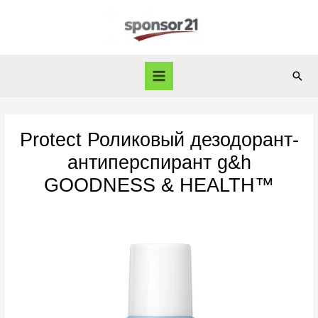
Перейти
к
содержимому
Пои
Main
Menu
Protect Роликовый дезодорант-
антиперспирант g&h
GOODNESS & HEALTH™