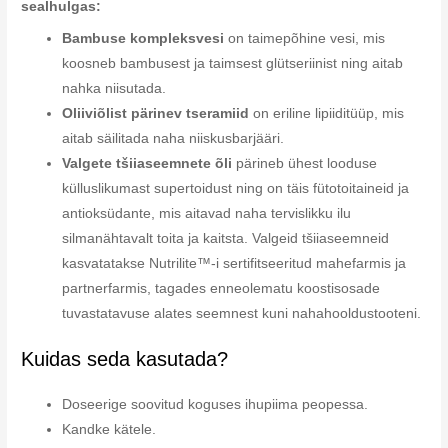
sealhulgas:
Bambuse kompleksvesi
on taimepõhine vesi, mis
koosneb bambusest ja taimsest glütseriinist ning aitab
nahka niisutada.
Oliiviõlist pärinev tseramiid
on eriline lipiiditüüp, mis
aitab säilitada naha niiskusbarjääri.
Valgete tšiiaseemnete õli
pärineb ühest looduse
külluslikumast supertoidust ning on täis fütotoitaineid ja
antioksüdante, mis aitavad naha tervislikku ilu
silmanähtavalt toita ja kaitsta. Valgeid tšiiaseemneid
kasvatatakse Nutrilite™-i sertifitseeritud mahefarmis ja
partnerfarmis, tagades enneolematu koostisosade
tuvastatavuse alates seemnest kuni nahahooldustooteni.
Kuidas seda kasutada?
Doseerige soovitud koguses ihupiima peopessa.
Kandke kätele.