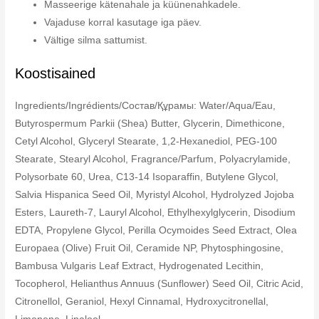
Masseerige kätenahale ja küünenahkadele.
Vajaduse korral kasutage iga päev.
Vältige silma sattumist.
Koostisained
Ingredients/Ingrédients/Состав/Құрамы: Water/Aqua/Eau,
Butyrospermum Parkii (Shea) Butter, Glycerin, Dimethicone,
Cetyl Alcohol, Glyceryl Stearate, 1,2-Hexanediol, PEG-100
Stearate, Stearyl Alcohol, Fragrance/Parfum, Polyacrylamide,
Polysorbate 60, Urea, C13-14 Isoparaffin, Butylene Glycol,
Salvia Hispanica Seed Oil, Myristyl Alcohol, Hydrolyzed Jojoba
Esters, Laureth-7, Lauryl Alcohol, Ethylhexylglycerin, Disodium
EDTA, Propylene Glycol, Perilla Ocymoides Seed Extract, Olea
Europaea (Olive) Fruit Oil, Ceramide NP, Phytosphingosine,
Bambusa Vulgaris Leaf Extract, Hydrogenated Lecithin,
Tocopherol, Helianthus Annuus (Sunflower) Seed Oil, Citric Acid,
Citronellol, Geraniol, Hexyl Cinnamal, Hydroxycitronellal,