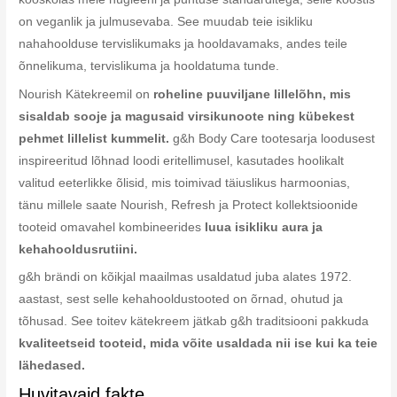
on veganlik ja julmusevaba. See muudab teie isikliku
nahahoolduse tervislikumaks ja hooldavamaks, andes teile
õnnelikuma, tervislikuma ja hooldatuma tunde.
Nourish Kätekreemil on
roheline puuviljane lillelõhn, mis
sisaldab sooje ja magusaid virsikunoote ning kübekest
pehmet lillelist kummelit.
g&h Body Care tootesarja loodusest
inspireeritud lõhnad loodi eritellimusel, kasutades hoolikalt
valitud eeterlikke õlisid, mis toimivad täiuslikus harmoonias,
tänu millele saate Nourish, Refresh ja Protect kollektsioonide
tooteid omavahel kombineerides
luua isikliku aura ja
kehahooldusrutiini.
g&h brändi on kõikjal maailmas usaldatud juba alates 1972.
aastast, sest selle kehahooldustooted on õrnad, ohutud ja
tõhusad. See toitev kätekreem jätkab g&h traditsiooni pakkuda
kvaliteetseid tooteid, mida võite usaldada nii ise kui ka teie
lähedased.
Huvitavaid fakte