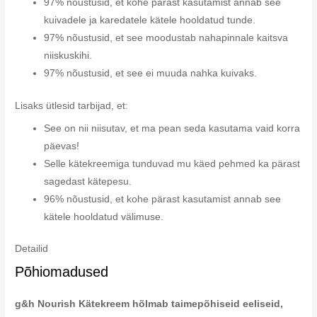
97% nõustusid, et kohe pärast kasutamist annab see
kuivadele ja karedatele kätele hooldatud tunde.
97% nõustusid, et see moodustab nahapinnale kaitsva
niiskuskihi.
97% nõustusid, et see ei muuda nahka kuivaks.
Lisaks ütlesid tarbijad, et:
See on nii niisutav, et ma pean seda kasutama vaid korra
päevas!
Selle kätekreemiga tunduvad mu käed pehmed ka pärast
sagedast kätepesu.
96% nõustusid, et kohe pärast kasutamist annab see
kätele hooldatud välimuse.
Detailid
Põhiomadused
g&h Nourish Kätekreem hõlmab taimepõhiseid eeliseid,