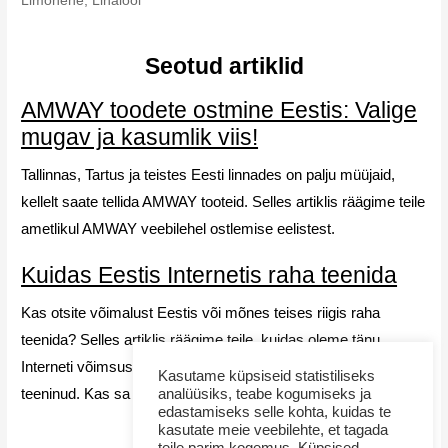
Limonene, Linalool
Seotud artiklid
AMWAY toodete ostmine Eestis: Valige
mugav ja kasumlik viis!
Tallinnas, Tartus ja teistes Eesti linnades on palju müüjaid,
kellelt saate tellida AMWAY tooteid. Selles artiklis räägime teile
ametlikul AMWAY veebilehel ostlemise eelistest.
Kuidas Eestis Internetis raha teenida
Kas otsite võimalust Eestis või mõnes teises riigis raha
teenida? Selles artiklis räägime teile, kuidas oleme tänu
Interneti võimsusele rohkem kui 10 aastat pidevalt raha
Kasutame küpsiseid statistiliseks
teeninud. Kas sa tahaksid sama teha? Uuri lähemalt!
analüüsiks, teabe kogumiseks ja
edastamiseks selle kohta, kuidas te
kasutate meie veebilehte, et tagada