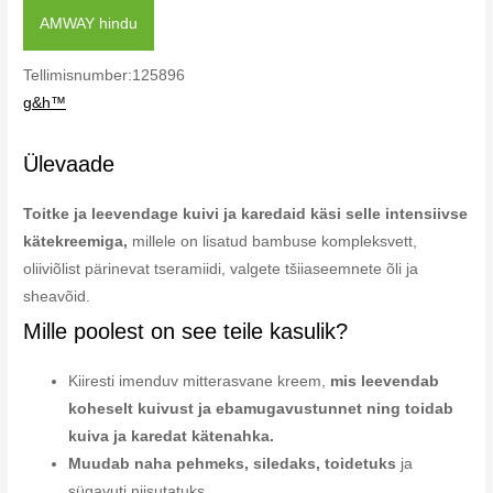
AMWAY hindu
Tellimisnumber:125896
g&h™
Ülevaade
Toitke ja leevendage kuivi ja karedaid käsi selle intensiivse
kätekreemiga,
millele on lisatud bambuse kompleksvett,
oliiviõlist pärinevat tseramiidi, valgete tšiiaseemnete õli ja
sheavõid.
Mille poolest on see teile kasulik?
Kiiresti imenduv mitterasvane kreem,
mis leevendab
koheselt kuivust ja ebamugavustunnet ning toidab
kuiva ja karedat kätenahka.
Muudab naha pehmeks, siledaks, toidetuks
ja
sügavuti niisutatuks.