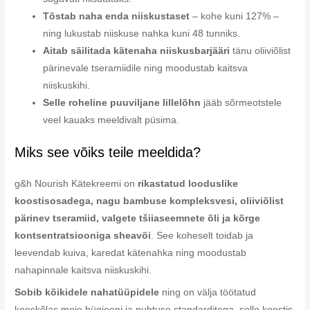
Tõstab naha enda niiskustaset
– kohe kuni 127% –
ning lukustab niiskuse nahka kuni 48 tunniks.
Aitab säilitada kätenaha niiskusbarjääri
tänu oliiviõlist
pärinevale tseramiidile ning moodustab kaitsva
niiskuskihi.
Selle roheline puuviljane lillelõhn
jääb sõrmeotstele
veel kauaks meeldivalt püsima.
Miks see võiks teile meeldida?
g&h Nourish Kätekreemi on
rikastatud looduslike
koostisosadega, nagu bambuse kompleksvesi, oliiviõlist
pärinev tseramiid, valgete tšiiaseemnete õli ja kõrge
kontsentratsiooniga sheavõi
. See koheselt toidab ja
leevendab kuiva, karedat kätenahka ning moodustab
nahapinnale kaitsva niiskuskihi.
Sobib kõikidele nahatüüpidele
ning on välja töötatud
kooskõlas meie hügieeni ja puhtuse standarditega, selle koostis