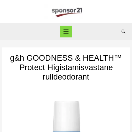
Skip
to
content
Sear
Main
Menu
g&h GOODNESS & HEALTH™
Protect Higistamisvastane
rulldeodorant