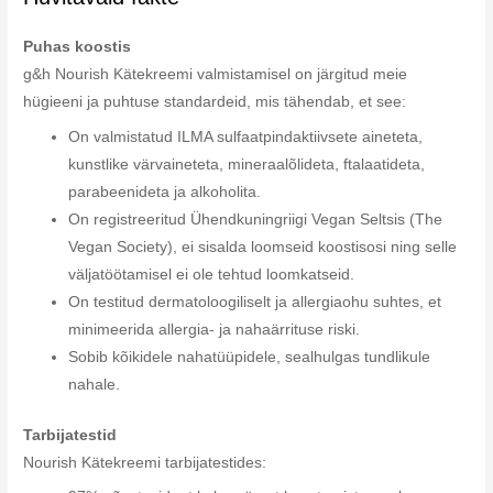
Puhas koostis
g&h Nourish Kätekreemi valmistamisel on järgitud meie
hügieeni ja puhtuse standardeid, mis tähendab, et see:
On valmistatud ILMA sulfaatpindaktiivsete aineteta,
kunstlike värvaineteta, mineraalõlideta, ftalaatideta,
parabeenideta ja alkoholita.
On registreeritud Ühendkuningriigi Vegan Seltsis (The
Vegan Society), ei sisalda loomseid koostisosi ning selle
väljatöötamisel ei ole tehtud loomkatseid.
On testitud dermatoloogiliselt ja allergiaohu suhtes, et
minimeerida allergia- ja nahaärrituse riski.
Sobib kõikidele nahatüüpidele, sealhulgas tundlikule
nahale.
Tarbijatestid
Nourish Kätekreemi tarbijatestides: