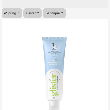
eSpring™
Glister™
Satinique™