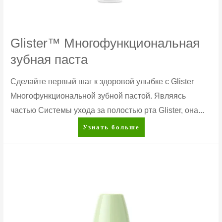
Glister™ Многофункциональная
зубная паста
Сделайте первый шаг к здоровой улыбке с Glister
Многофункциональной зубной пастой. Являясь
частью Системы ухода за полостью рта Glister, она...
Glister™
Узнать больше
Многофункциональная
зубная
паста