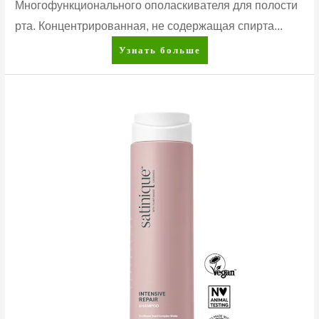
Многофункционального ополаскивателя для полости
рта. Концентрированная, не содержащая спирта...
Glister™
Узнать больше
Многофункциональный
ополаскиватель
для
полости
рта