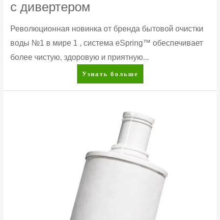
с дивертером
Революционная новинка от бренда бытовой очистки
воды №1 в мире 1 , система eSpring™ обеспечивает
более чистую, здоровую и приятную...
eSpring™
Узнать больше
Система
очистки
воды
с
дивертером