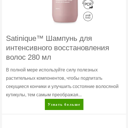
Satinique™ Шампунь для
интенсивного восстановления
волос 280 мл
В полной мере используйте силу полезных
растительных компонентов, чтобы подпитать
секущиеся кончики и улучшить состояние волосяной
кутикулы, тем самым преображая...
Satinique™
Узнать больше
Шампунь
для
интенсивного