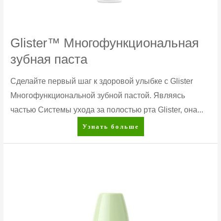
Glister™ Многофункциональная
зубная паста
Сделайте первый шаг к здоровой улыбке с Glister
Многофункциональной зубной пастой. Являясь
частью Системы ухода за полостью рта Glister, она...
Glister™
Узнать больше
Многофункциональная
зубная
паста