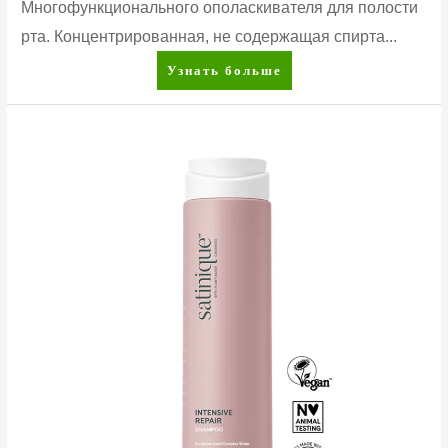
Многофункционального ополаскивателя для полости
рта. Концентрированная, не содержащая спирта...
Glister™
Узнать больше
Многофункциональный
ополаскиватель
для
полости
рта