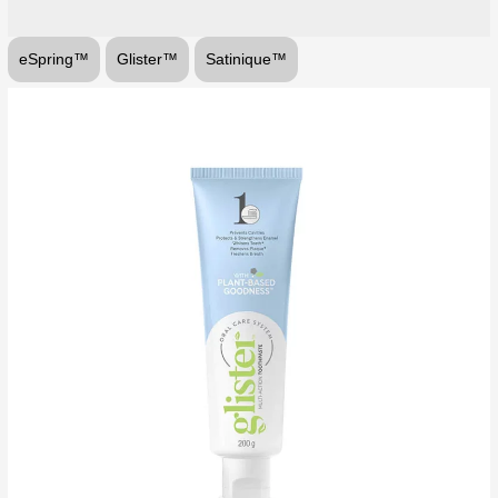
eSpring™
Glister™
Satinique™