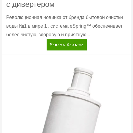
с дивертером
Революционная новинка от бренда бытовой очистки
воды №1 в мире 1 , система eSpring™ обеспечивает
более чистую, здоровую и приятную...
eSpring™
Узнать больше
Система
очистки
воды
с
дивертером