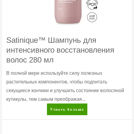
Satinique™ Шампунь для
интенсивного восстановления
волос 280 мл
В полной мере используйте силу полезных
растительных компонентов, чтобы подпитать
секущиеся кончики и улучшить состояние волосяной
кутикулы, тем самым преображая...
Satinique™
Узнать больше
Шампунь
для
интенсивного