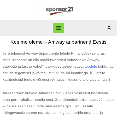
Kes me oleme – Amway äripartnerid Eestis
Tere tulemast Amway äripartnerite lehele Rima ja Aleksandras.
Meie ülesanne on olla usaldusväärsed vahendajad Amway
ettevõtte ja tarbija vahel*, pakkudes selget teavet
toodete
kohta, abi
ostude tegemisel ja võimalust tutvuda äri loomisega. Kui otsite
kvaliteetseid tooteid või uusi võimalusi, kutsume teid alustama siit.
Aleksandras: AMWAY tähendab minu jaoks võimalust hoolitseda
oma pere rahalise heaolu eest. See tähendab piiramatuid võimalusi
– igaüks saab saavutada oma eesmärgid. Tänu sellele
äritegevusele saame nautida elu ning planeerida oma töö- ja