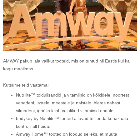
AMWAY pakub laia valikut tooteid, mis on tuntud nii Eestis kui ka
kogu maailmas.
Kutsume teid vaatama:
Nutrilite™ toidulisandid ja vitamiinid on kõikidele: noortest
vanadeni, lastele, meestele ja naistele. Alates nahast
silmadeni, igaüks leiab vajalikud vitamiinid endale.
bodykey by Nutrilite™ tooted aitavad teil enda kehakaalu
kontrolli all hoida.
Amway Home™ tooted on loodud selleks, et muuta