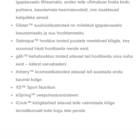
igapäevaelu lihtsamaks, andes teile võimaluse hoida kodu
puhtana, kasutamata keemiatoodeid, mis sisaldavad
kahjulikke aineid.
Glister™ suuhooldustooted on mõeldud igapäevaseks
kasutamiseks ja suu hooldamiseks.
Satinique™ hooldus tooted juustele meeldivad kõigile, kes
soovivad hästi hoolitseda nende eest.
g&h™ kehahooldus tooted aitavad teil hoolitseda oma naha
eest – kätest varvabadeni.
Artistry™ kosmeetikatooted aitavad teil avastada enda
kaunist külge.
XS™ Sport Nutrition
eSpring™ veepuhastussüsteem
iCook™ köögitarbed aitavad teile valmistada kõige
tervislikumaid toite kogu teie perele.