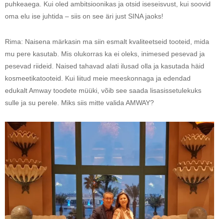
puhkeaega. Kui oled ambitsioonikas ja otsid iseseisvust, kui soovid
oma elu ise juhtida – siis on see äri just SINA jaoks!
Rima: Naisena märkasin ma siin esmalt kvaliteetseid tooteid, mida
mu pere kasutab. Mis olukorras ka ei oleks, inimesed pesevad ja
pesevad riideid. Naised tahavad alati ilusad olla ja kasutada häid
kosmeetikatooteid. Kui liitud meie meeskonnaga ja edendad
edukalt Amway toodete müüki, võib see saada lisasissetulekuks
sulle ja su perele. Miks siis mitte valida AMWAY?