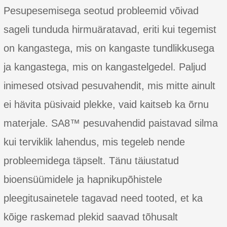
Pesupesemisega seotud probleemid võivad
sageli tunduda hirmuäratavad, eriti kui tegemist
on kangastega, mis on kangaste tundlikkusega
ja kangastega, mis on kangastelgedel. Paljud
inimesed otsivad pesuvahendit, mis mitte ainult
ei hävita püsivaid plekke, vaid kaitseb ka õrnu
materjale. SA8™ pesuvahendid paistavad silma
kui terviklik lahendus, mis tegeleb nende
probleemidega täpselt. Tänu täiustatud
bioensüümidele ja hapnikupõhistele
pleegitusainetele tagavad need tooted, et ka
kõige raskemad plekid saavad tõhusalt