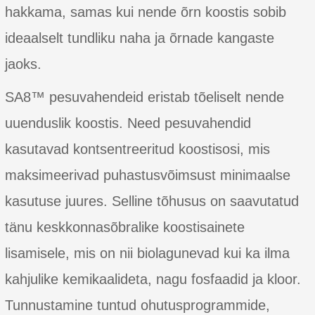
hakkama, samas kui nende õrn koostis sobib
ideaalselt tundliku naha ja õrnade kangaste
jaoks.
SA8™ pesuvahendeid eristab tõeliselt nende
uuenduslik koostis. Need pesuvahendid
kasutavad kontsentreeritud koostisosi, mis
maksimeerivad puhastusvõimsust minimaalse
kasutuse juures. Selline tõhusus on saavutatud
tänu keskkonnasõbralike koostisainete
lisamisele, mis on nii biolagunevad kui ka ilma
kahjulike kemikaalideta, nagu fosfaadid ja kloor.
Tunnustamine tuntud ohutusprogrammide,