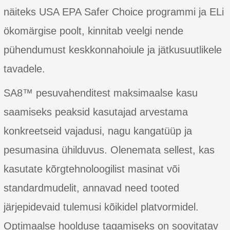
näiteks USA EPA Safer Choice programmi ja ELi
ökomärgise poolt, kinnitab veelgi nende
pühendumust keskkonnahoiule ja jätkusuutlikele
tavadele.
SA8™ pesuvahenditest maksimaalse kasu
saamiseks peaksid kasutajad arvestama
konkreetseid vajadusi, nagu kangatüüp ja
pesumasina ühilduvus. Olenemata sellest, kas
kasutate kõrgtehnoloogilist masinat või
standardmudelit, annavad need tooted
järjepidevaid tulemusi kõikidel platvormidel.
Optimaalse hoolduse tagamiseks on soovitatav