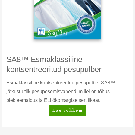
SA8™ Esmaklassiline
kontsentreeritud pesupulber
Esmaklassiline kontsentreeritud pesupulber SA8™ –
jätkusuutlik pesupesemisvahend, millel on tõhus
plekieemaldus ja ELi ökomärgise sertifikaat.
SA8™
Loe rohkem
Esmaklassiline
kontsentreeritud
pesupulber