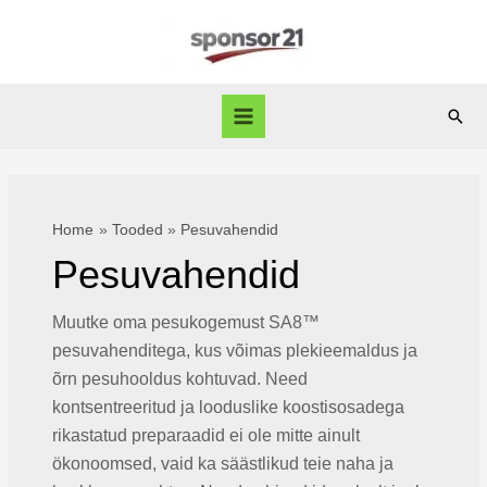
Skip
to
content
Sear
Main
Menu
Home
Tooded
Pesuvahendid
Pesuvahendid
Muutke oma pesukogemust SA8™
pesuvahenditega, kus võimas plekieemaldus ja
õrn pesuhooldus kohtuvad. Need
kontsentreeritud ja looduslike koostisosadega
rikastatud preparaadid ei ole mitte ainult
ökonoomsed, vaid ka säästlikud teie naha ja