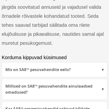
järgida soovitatud annuseid ja vajadusel valida
õrnadele rõivastele kohandatud tooted. Seda
tehes saavad tarbijad säilitada oma riiete
elujõulisuse ja pikaealisuse, nautides samal ajal
muretut pesukogemust.
Korduma kippuvad küsimused
Mis on SA8™ pesuvahendite eelis?
Millised on SA8™ pesuvahendite ainulaadsed
omadused?
Kas SA8™ pesemisvahendid sobivad kõikide