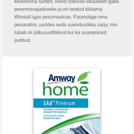
keskkonna suhtes. Need sobivad ideaalselt igaks
pesemisvajaduseks ja on loodud töötama
tõhusalt igas pesumasinas. Parandage oma
pesurutiini, uurides seda uuenduslikku sarja, mis
lubab nii jätkusuutlikkust kui ka suurepärast
puhtust.