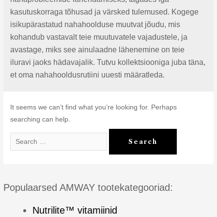
kasutuskorraga tõhusad ja värsked tulemused. Kogege
isikupärastatud nahahoolduse muutvat jõudu, mis
kohandub vastavalt teie muutuvatele vajadustele, ja
avastage, miks see ainulaadne lähenemine on teie
iluravi jaoks hädavajalik. Tutvu kollektsiooniga juba täna,
et oma nahahooldusrutiini uuesti määratleda.
It seems we can’t find what you’re looking for. Perhaps
searching can help.
Search
for:
Populaarsed AMWAY tootekategooriad:
Nutrilite™ vitamiinid