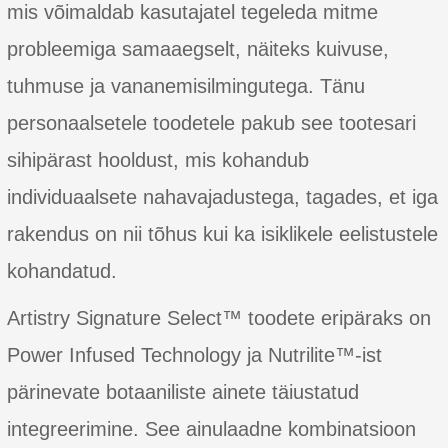
mis võimaldab kasutajatel tegeleda mitme
probleemiga samaaegselt, näiteks kuivuse,
tuhmuse ja vananemisilmingutega. Tänu
personaalsetele toodetele pakub see tootesari
sihipärast hooldust, mis kohandub
individuaalsete nahavajadustega, tagades, et iga
rakendus on nii tõhus kui ka isiklikele eelistustele
kohandatud.
Artistry Signature Select™ toodete eripäraks on
Power Infused Technology ja Nutrilite™-ist
pärinevate botaaniliste ainete täiustatud
integreerimine. See ainulaadne kombinatsioon