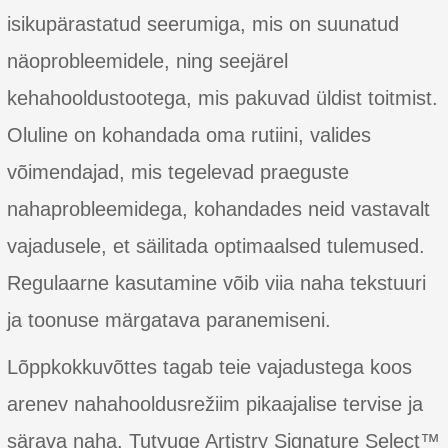
isikupärastatud seerumiga, mis on suunatud
näoprobleemidele, ning seejärel
kehahooldustootega, mis pakuvad üldist toitmist.
Oluline on kohandada oma rutiini, valides
võimendajad, mis tegelevad praeguste
nahaprobleemidega, kohandades neid vastavalt
vajadusele, et säilitada optimaalsed tulemused.
Regulaarne kasutamine võib viia naha tekstuuri
ja toonuse märgatava paranemiseni.
Lõppkokkuvõttes tagab teie vajadustega koos
arenev nahahooldusrežiim pikaajalise tervise ja
särava naha. Tutvuge Artistry Signature Select™