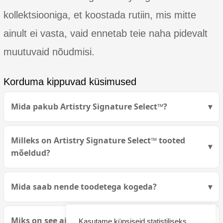
kollektsiooniga, et koostada rutiin, mis mitte
ainult ei vasta, vaid ennetab teie naha pidevalt
muutuvaid nõudmisi.
Korduma kippuvad küsimused
Mida pakub Artistry Signature Select™?
Milleks on Artistry Signature Select™ tooted
mõeldud?
Mida saab nende toodetega kogeda?
Miks on see ainulaadne lähenemine teie ilukuuri
Kasutame küpsiseid statistiliseks