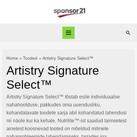
Skip
to
content
Sear
Main
Menu
Home
Tooded
Artistry Signature Select™
Artistry Signature
Select™
Artistry Signature Select™ tõstab esile individuaalse
nahahoolduse, pakkudes oma uuendusliku,
kohandatavate toodete sarja abil kohandatud lahendusi
nii näole kui ka kehale. Nutrilite™-ist saadud taimsetest
ainetest koosnevad tooted on mõeldud mitmete
nahaprobleemide lahendamiseks, tagades iga