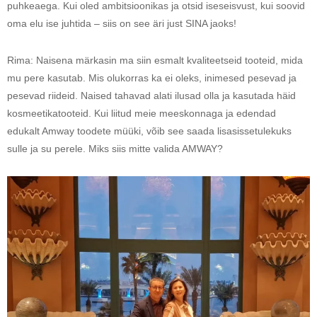
puhkeaega. Kui oled ambitsioonikas ja otsid iseseisvust, kui soovid
oma elu ise juhtida – siis on see äri just SINA jaoks!
Rima: Naisena märkasin ma siin esmalt kvaliteetseid tooteid, mida
mu pere kasutab. Mis olukorras ka ei oleks, inimesed pesevad ja
pesevad riideid. Naised tahavad alati ilusad olla ja kasutada häid
kosmeetikatooteid. Kui liitud meie meeskonnaga ja edendad
edukalt Amway toodete müüki, võib see saada lisasissetulekuks
sulle ja su perele. Miks siis mitte valida AMWAY?