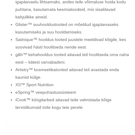
igapäevaelu lihtsamaks, andes teile võimaluse hoida kodu
puhtana, kasutamata keemiatoodeid, mis sisaldavad
kahjulikke aineid.
Glister™ suuhooldustooted on mõeldud igapäevaseks
kasutamiseks ja suu hooldamiseks.
Satinique™ hooldus tooted juustele meeldivad kõigile, kes
soovivad hästi hoolitseda nende eest.
g&h™ kehahooldus tooted aitavad teil hoolitseda oma naha
eest – kätest varvabadeni.
Artistry™ kosmeetikatooted aitavad teil avastada enda
kaunist külge.
XS™ Sport Nutrition
eSpring™ veepuhastussüsteem
iCook™ köögitarbed aitavad teile valmistada kõige
tervislikumaid toite kogu teie perele.