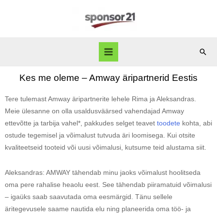
Kes me oleme – Amway äripartnerid Eestis
Tere tulemast Amway äripartnerite lehele Rima ja Aleksandras.
Meie ülesanne on olla usaldusväärsed vahendajad Amway
ettevõtte ja tarbija vahel*, pakkudes selget teavet
toodete
kohta, abi
ostude tegemisel ja võimalust tutvuda äri loomisega. Kui otsite
kvaliteetseid tooteid või uusi võimalusi, kutsume teid alustama siit.
Aleksandras: AMWAY tähendab minu jaoks võimalust hoolitseda
oma pere rahalise heaolu eest. See tähendab piiramatuid võimalusi
– igaüks saab saavutada oma eesmärgid. Tänu sellele
äritegevusele saame nautida elu ning planeerida oma töö- ja