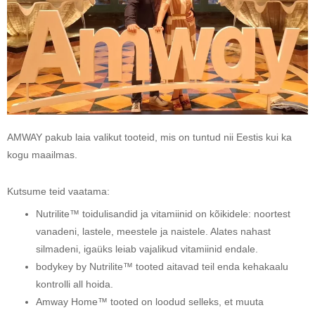
AMWAY pakub laia valikut tooteid, mis on tuntud nii Eestis kui ka
kogu maailmas.
Kutsume teid vaatama:
Nutrilite™ toidulisandid ja vitamiinid on kõikidele: noortest
vanadeni, lastele, meestele ja naistele. Alates nahast
silmadeni, igaüks leiab vajalikud vitamiinid endale.
bodykey by Nutrilite™ tooted aitavad teil enda kehakaalu
kontrolli all hoida.
Amway Home™ tooted on loodud selleks, et muuta