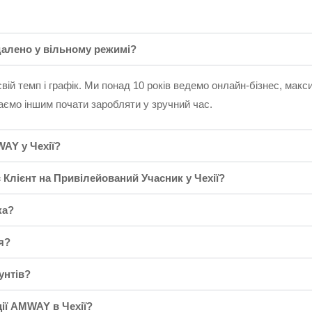
алено у вільному режимі?
свій темп і графік. Ми понад 10 років ведемо онлайн-бізнес, ма
гаємо іншим почати заробляти у зручний час.
AY у Чехії?
 Клієнт на Привілейований Учасник у Чехії?
ка?
я?
унтів?
ції AMWAY в Чехії?