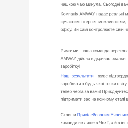
чашкою чаю минула. Сьогодні важл
Компанія AMWAY надає реальні мож
сучасним інтернет-можливостям,
офісу. Ви самі контролюєте свій ча
Рима: ми і наша команда перекона
AMWAY дійсно відкриває реальні 
заробітку!
Наші результати
– живе підтверд
заробляти з будь-якої точки світу
тепер черга за вами! Приєднуйтесь
підтримати вас на кожному етапі 
Ставши
Привілейованим Учасник
команди не лише в Чехії, а й в ін