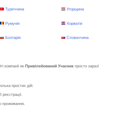
Туреччина
Угорщина
Румунія
Хорватія
Болгарія
Словаччина
ті компанії як
Привілейований Учасник
просто зараз!
ілька простих дій:
б реєстрації.
го проживання.