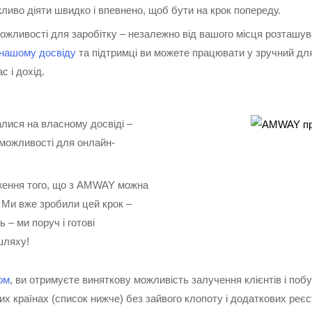
иво діяти швидко і впевнено, щоб бути на крок попереду.
ливості для заробітку – незалежно від вашого місця розташува
нашому досвіду
та підтримці ви можете працювати у зручний для
с і дохід.
лися на власному досвіді –
можливості для онлайн-
ження того, що з AMWAY можна
. Ми вже зробили цей крок –
 – ми поруч і готові
шляху!
ом
, ви отримуєте виняткову можливість залучення клієнтів і поб
ших країнах (список нижче) без зайвого клопоту і додаткових реєс