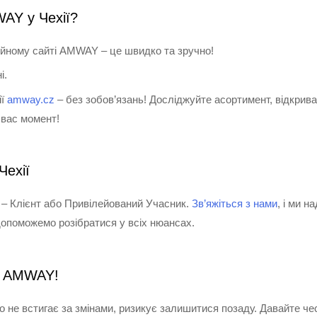
AY у Чехії?
ійному сайті AMWAY – це швидко та зручно!
і.
ії
amway.cz
– без зобов’язань! Досліджуйте асортимент, відкрива
 вас момент!
Чехії
 – Клієнт або Привілейований Учасник.
Зв’яжіться з нами
, і ми 
 допоможемо розібратися у всіх нюансах.
з AMWAY!
хто не встигає за змінами, ризикує залишитися позаду. Давайте че