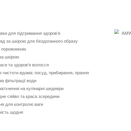
бавки для підтримання здоров’я
ляд за шкірою для бездоганного образу
ю порожниною
за шкірою
аси та здоров’я волосся
истоти вдома: посуд, прибирання, прання
а фільтрації води
натхнення на кулінарні шедеври
родне сяйво та краса зсередини
ння для контролю ваги
ність щодня