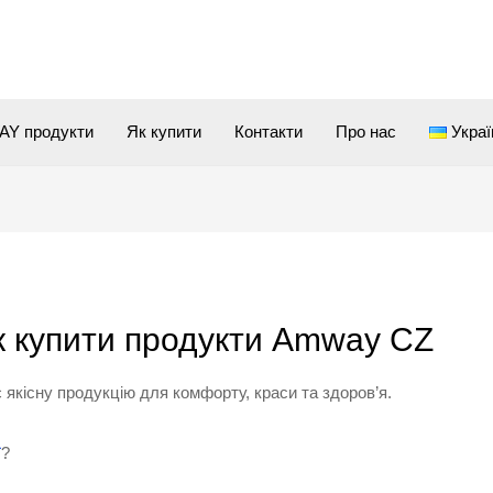
Y продукти
Як купити
Контакти
Про нас
Украї
к купити продукти Amway CZ
якісну продукцію для комфорту, краси та здоров’я.
ї
?