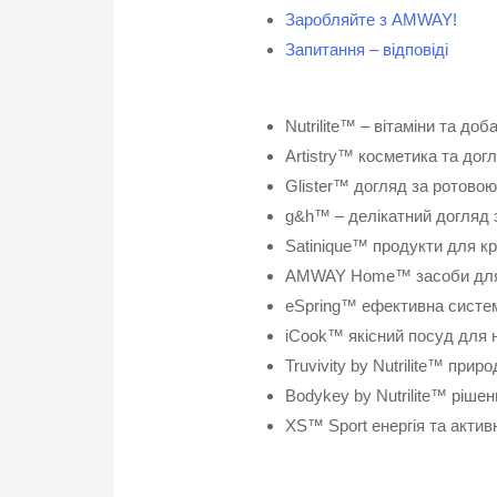
Заробляйте з AMWAY!
Запитання – відповіді
Nutrilite™ – вітаміни та до
Artistry™ косметика та дог
Glister™ догляд за ротово
g&h™ – делікатний догляд 
Satinique™ продукти для кр
AMWAY Home™ засоби для ч
eSpring™ ефективна систем
iCook™ якісний посуд для 
Truvivity by Nutrilite™ при
Bodykey by Nutrilite™ ріше
XS™ Sport енергія та актив