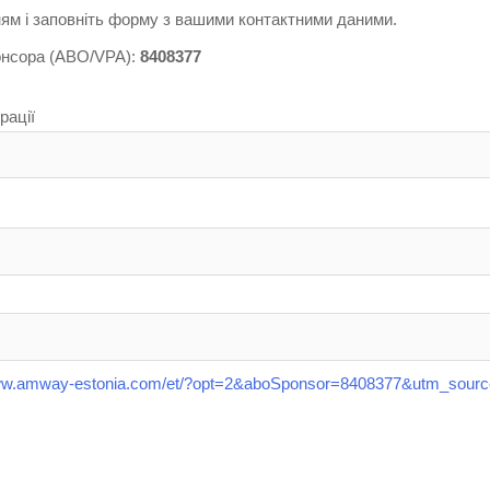
ням і заповніть форму з вашими контактними даними.
онсора (ABO/VPA):
8408377
рації
www.amway-estonia.com/et/?opt=2&aboSponsor=8408377&utm_sour