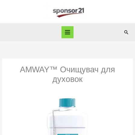
Skip
to
content
Sear
AMWAY™ Очищувач для
духовок