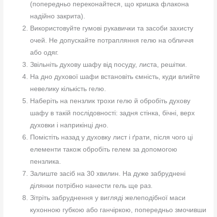
(попередньо переконайтеся, що кришка флакона
надійно закрита).
Використовуйте гумові рукавички та засоби захисту
очей. Не допускайте потрапляння гелю на обличчя
або одяг.
Звільніть духову шафу від посуду, листа, решітки.
На дно духової шафи встановіть ємність, куди влийте
невелику кількість гелю.
Наберіть на пензлик трохи гелю й обробіть духову
шафу в такій послідовності: задня стінка, бічні, верх
духовки і наприкінці дно.
Помістіть назад у духовку лист і ґрати, після чого ці
елементи також обробіть гелем за допомогою
пензлика.
Залиште засіб на 30 хвилин. На дуже забруднені
ділянки потрібно нанести гель ще раз.
Зітріть забруднення у вигляді желеподібної маси
кухонною губкою або ганчіркою, попередньо змочивши