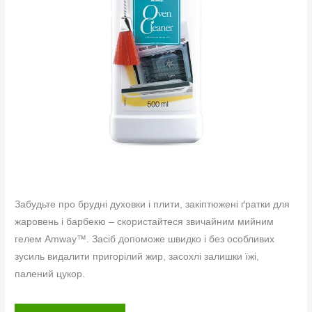
Забудьте про брудні духовки і плити, закіптюжені ґратки для
жаровень і барбекю – скористайтеся звичайним мийним
гелем Amway™. Засіб допоможе швидко і без особливих
зусиль видалити пригорілий жир, засохлі залишки їжі,
палений цукор.