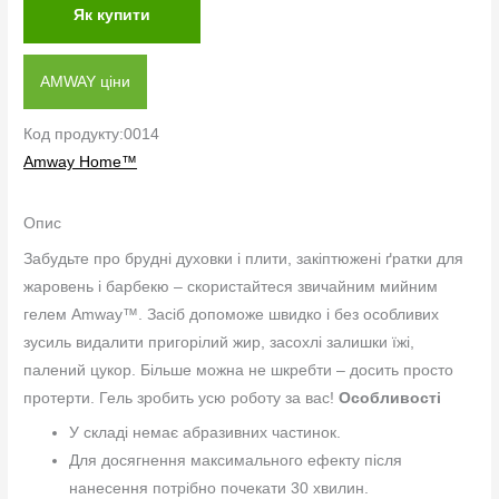
Як купити
AMWAY ціни
Код продукту:0014
Amway Home™
Опис
Забудьте про брудні духовки і плити, закіптюжені ґратки для
жаровень і барбекю – скористайтеся звичайним мийним
гелем Amway™. Засіб допоможе швидко і без особливих
зусиль видалити пригорілий жир, засохлі залишки їжі,
палений цукор. Більше можна не шкребти – досить просто
протерти. Гель зробить усю роботу за вас!
Особливості
У складі немає абразивних частинок.
Для досягнення максимального ефекту після
нанесення потрібно почекати 30 хвилин.