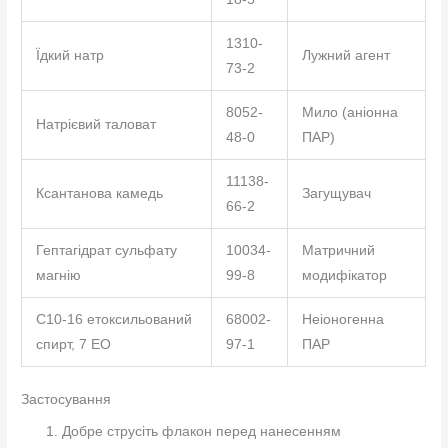
1310-
Їдкий натр
Лужний агент
73-2
8052-
Мило (аніонна
Натрієвий таловат
48-0
ПАР)
11138-
Ксантанова камедь
Загущувач
66-2
Гептагідрат сульфату
10034-
Матричний
магнію
99-8
модифікатор
С10-16 етоксильований
68002-
Неіоногенна
спирт, 7 ЕО
97-1
ПАР
Застосування
Добре струсіть флакон перед нанесенням