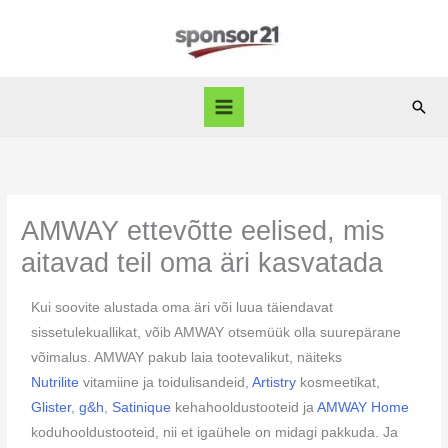
Skip
to
content
Sear
AMWAY ettevõtte eelised, mis
aitavad teil oma äri kasvatada
Kui soovite alustada oma äri või luua täiendavat
sissetulekuallikat, võib AMWAY otsemüük olla suurepärane
võimalus. AMWAY pakub laia tootevalikut, näiteks
Nutrilite
vitamiine ja toidulisandeid,
Artistry
kosmeetikat,
Glister
,
g&h
,
Satinique
kehahooldustooteid ja
AMWAY Home
koduhooldustooteid, nii et igaühele on midagi pakkuda. Ja