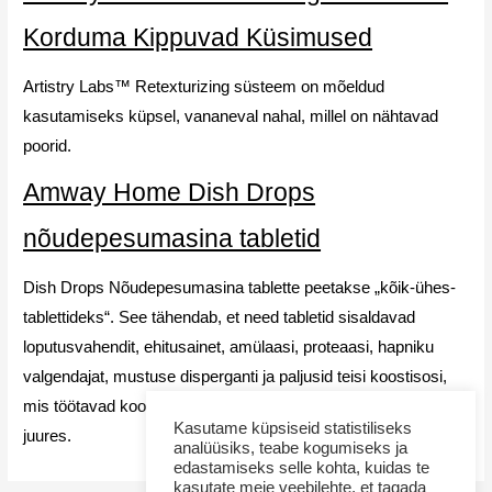
Korduma Kippuvad Küsimused
Artistry Labs™ Retexturizing süsteem on mõeldud
kasutamiseks küpsel, vananeval nahal, millel on nähtavad
poorid.
Amway Home Dish Drops
nõudepesumasina tabletid
Dish Drops Nõudepesumasina tablette peetakse „kõik-ühes-
tablettideks“. See tähendab, et need tabletid sisaldavad
loputusvahendit, ehitusainet, amülaasi, proteaasi, hapniku
valgendajat, mustuse disperganti ja paljusid teisi koostisosi,
mis töötavad koos, et tagada parim tulemus isegi 40 °C
Kasutame küpsiseid statistiliseks
juures.
analüüsiks, teabe kogumiseks ja
edastamiseks selle kohta, kuidas te
kasutate meie veebilehte, et tagada