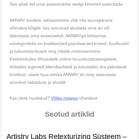
See aitab teil oma ärieesmärke veelgi kiiremini saavutada.
AMWAY toodete reklaamimine võib olla suurepärane
võimalus kõigile, kes soovivad alustada oma äri või
täiendada oma sissetulekut. AMWAYga töötamise
eduteguriteks on kvaliteetsed populaarsed tooted, koolitused
ja tutvumisüritused ning riskide minimeerimine.
Keskendudes tõhusatele online-turundusstrateegiatele,
ehitades tugevaid kliendisuhteid ja kasutades ära pakutavat
koolitust, saate luua eduka AMWAY äri ning saavutada
soovitud vabaduse ja elustiili.
Kas olete huvitatud?
Võtke meiega
ühendust
Seotud artiklid
Artistry Labs Retexturizing Süsteem –