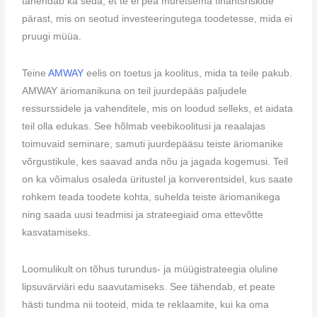
tähendab ka seda, et te ei pea muretsema finantsriskide
pärast, mis on seotud investeeringutega toodetesse, mida ei
pruugi müüa.
Teine
AMWAY
eelis on toetus ja koolitus, mida ta teile pakub.
AMWAY äriomanikuna on teil juurdepääs paljudele
ressurssidele ja vahenditele, mis on loodud selleks, et aidata
teil olla edukas. See hõlmab veebikoolitusi ja reaalajas
toimuvaid seminare, samuti juurdepääsu teiste äriomanike
võrgustikule, kes saavad anda nõu ja jagada kogemusi. Teil
on ka võimalus osaleda üritustel ja konverentsidel, kus saate
rohkem teada toodete kohta, suhelda teiste äriomanikega
ning saada uusi teadmisi ja strateegiaid oma ettevõtte
kasvatamiseks.
Loomulikult on tõhus turundus- ja müügistrateegia oluline
lipsuvärviäri edu saavutamiseks. See tähendab, et peate
hästi tundma nii tooteid, mida te reklaamite, kui ka oma