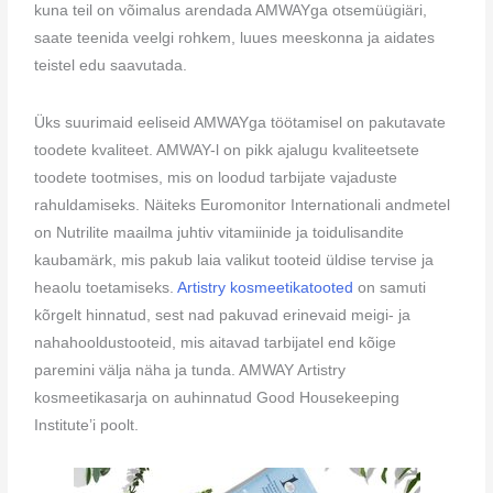
kuna teil on võimalus arendada AMWAYga otsemüügiäri,
saate teenida veelgi rohkem, luues meeskonna ja aidates
teistel edu saavutada.
Üks suurimaid eeliseid AMWAYga töötamisel on pakutavate
toodete kvaliteet. AMWAY-l on pikk ajalugu kvaliteetsete
toodete tootmises, mis on loodud tarbijate vajaduste
rahuldamiseks. Näiteks Euromonitor Internationali andmetel
on Nutrilite maailma juhtiv vitamiinide ja toidulisandite
kaubamärk, mis pakub laia valikut tooteid üldise tervise ja
heaolu toetamiseks.
Artistry kosmeetikatooted
on samuti
kõrgelt hinnatud, sest nad pakuvad erinevaid meigi- ja
nahahooldustooteid, mis aitavad tarbijatel end kõige
paremini välja näha ja tunda. AMWAY Artistry
kosmeetikasarja on auhinnatud Good Housekeeping
Institute’i poolt.