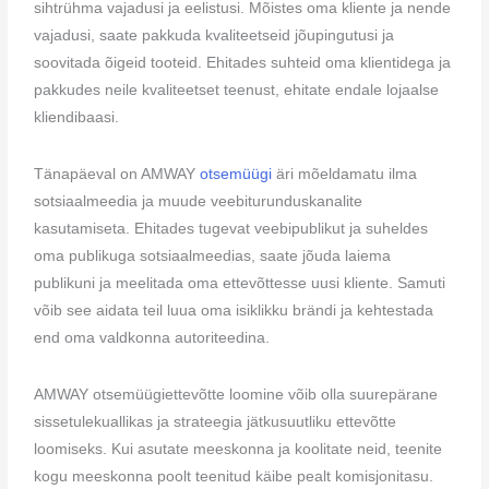
sihtrühma vajadusi ja eelistusi. Mõistes oma kliente ja nende
vajadusi, saate pakkuda kvaliteetseid jõupingutusi ja
soovitada õigeid tooteid. Ehitades suhteid oma klientidega ja
pakkudes neile kvaliteetset teenust, ehitate endale lojaalse
kliendibaasi.
Tänapäeval on AMWAY
otsemüügi
äri mõeldamatu ilma
sotsiaalmeedia ja muude veebiturunduskanalite
kasutamiseta. Ehitades tugevat veebipublikut ja suheldes
oma publikuga sotsiaalmeedias, saate jõuda laiema
publikuni ja meelitada oma ettevõttesse uusi kliente. Samuti
võib see aidata teil luua oma isiklikku brändi ja kehtestada
end oma valdkonna autoriteedina.
AMWAY otsemüügiettevõtte loomine võib olla suurepärane
sissetulekuallikas ja strateegia jätkusuutliku ettevõtte
loomiseks. Kui asutate meeskonna ja koolitate neid, teenite
kogu meeskonna poolt teenitud käibe pealt komisjonitasu.