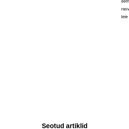
eem
ras
teie
Seotud artiklid