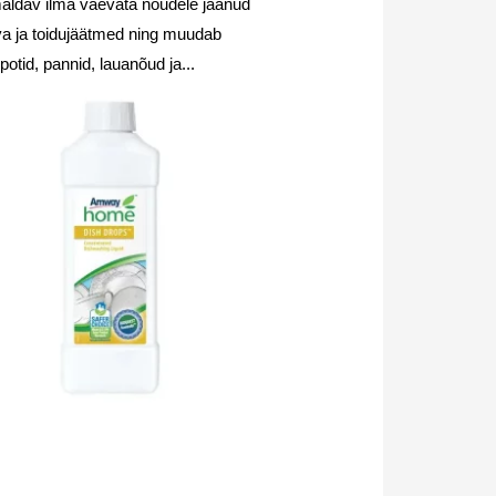
aldav ilma vaevata nõudele jäänud
va ja toidujäätmed ning muudab
 potid, pannid, lauanõud ja...