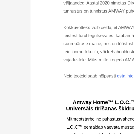
väljaanded. Aastal 2020 nimetas Dir
tunnustus on tunnistus AMWAY pühen
Kokkuvõtteks võib öelda, et AMWAY pü
teistest turul tegutsevatest kaubam
suurepärase maine, mis on tööstushar
teie loomulikku ilu, või kehahooldus
vajadustele. Miks mitte kogeda AMW
Neid tooteid saab hõlpsasti
osta inte
Amway Home™ L.O.C.
Universāls tīrīšanas šķid
Mitmeotstarbeline puhastusvahen
L.O.C™ eemaldab vaevata mustu