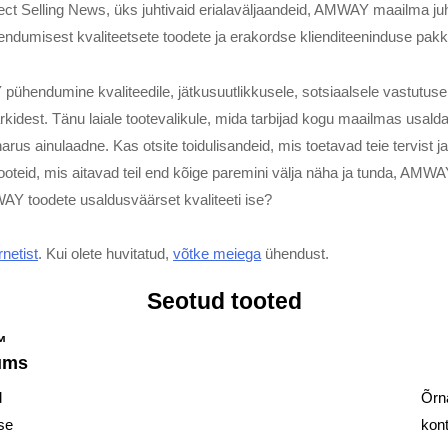
ect Selling News, üks juhtivaid erialaväljaandeid, AMWAY maailma ju
dumisest kvaliteetsete toodete ja erakordse klienditeeninduse pak
hendumine kvaliteedile, jätkusuutlikkusele, sotsiaalsele vastutusele 
ärkidest. Tänu laiale tootevalikule, mida tarbijad kogu maailmas us
us ainulaadne. Kas otsite toidulisandeid, mis toetavad teie tervist j
tooteid, mis aitavad teil end kõige paremini välja näha ja tunda, AMWA
AY toodete usaldusväärset kvaliteeti ise?
rnetist
. Kui olete huvitatud,
võtke meiega
ühendust.
Seotud tooted
™
rums
d
Õrna
se
kon