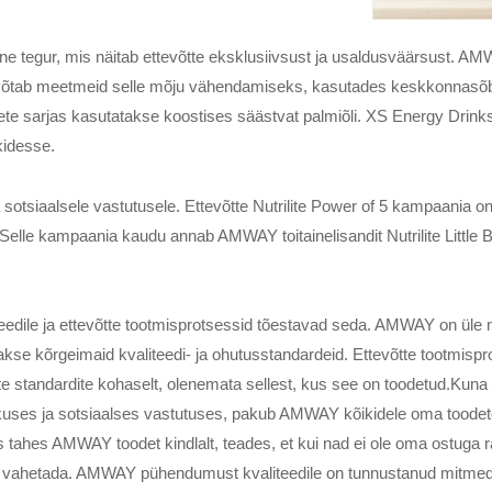
ine tegur, mis näitab ettevõtte eksklusiivsust ja usaldusväärsust. AM
võtab meetmeid selle mõju vähendamiseks, kasutades keskkonnasõbra
ete sarjas kasutatakse koostises säästvat palmiõli. XS Energy Drin
kidesse.
tsiaalsele vastutusele. Ettevõtte Nutrilite Power of 5 kampaania on 
lle kampaania kaudu annab AMWAY toitainelisandit Nutrilite Little Bit
dile ja ettevõtte tootmisprotsessid tõestavad seda. AMWAY on üle
takse kõrgeimaid kvaliteedi- ja ohutusstandardeid. Ettevõtte tootmispr
 standardite kohaselt, olenemata sellest, kus see on toodetud.Kuna 
kkuses ja sotsiaalses vastutuses, pakub AMWAY kõikidele oma toodetel
s tahes AMWAY toodet kindlalt, teades, et kui nad ei ole oma ostuga r
er vahetada. AMWAY pühendumust kvaliteedile on tunnustanud mitmed 