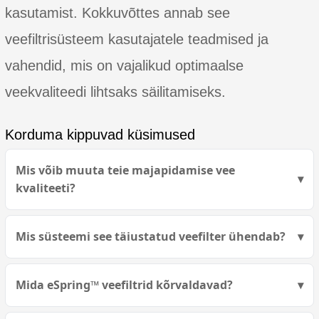
kasutamist. Kokkuvõttes annab see
veefiltrisüsteem kasutajatele teadmised ja
vahendid, mis on vajalikud optimaalse
veekvaliteedi lihtsaks säilitamiseks.
Korduma kippuvad küsimused
Mis võib muuta teie majapidamise vee
kvaliteeti?
Mis süsteemi see täiustatud veefilter ühendab?
Mida eSpring™ veefiltrid kõrvaldavad?