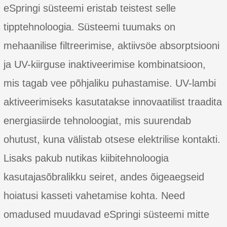
eSpringi süsteemi eristab teistest selle
tipptehnoloogia. Süsteemi tuumaks on
mehaanilise filtreerimise, aktiivsöe absorptsiooni
ja UV-kiirguse inaktiveerimise kombinatsioon,
mis tagab vee põhjaliku puhastamise. UV-lambi
aktiveerimiseks kasutatakse innovaatilist traadita
energiasiirde tehnoloogiat, mis suurendab
ohutust, kuna välistab otsese elektrilise kontakti.
Lisaks pakub nutikas kiibitehnoloogia
kasutajasõbralikku seiret, andes õigeaegseid
hoiatusi kasseti vahetamise kohta. Need
omadused muudavad eSpringi süsteemi mitte