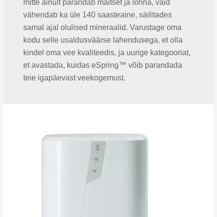
mitte ainult parandab maitset ja lõhna, vaid
vähendab ka üle 140 saasteaine, säilitades
samal ajal olulised mineraalid. Varustage oma
kodu selle usaldusväärse lahendusega, et olla
kindel oma vee kvaliteedis, ja uurige kategooriat,
et avastada, kuidas eSpring™ võib parandada
teie igapäevast veekogemust.