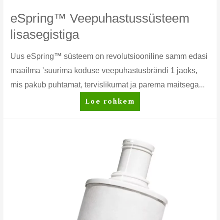
eSpring™ Veepuhastussüsteem
lisasegistiga
Uus eSpring™ süsteem on revolutsiooniline samm edasi
maailma ’suurima koduse veepuhastusbrändi 1 jaoks,
mis pakub puhtamat, tervislikumat ja parema maitsega...
eSpring™
Loe rohkem
Veepuhastussüsteem
lisasegistiga