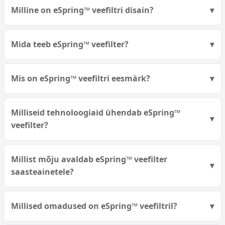
Milline on eSpring™ veefiltri disain?
Mida teeb eSpring™ veefilter?
Mis on eSpring™ veefiltri eesmärk?
Milliseid tehnoloogiaid ühendab eSpring™
veefilter?
Millist mõju avaldab eSpring™ veefilter
saasteainetele?
Millised omadused on eSpring™ veefiltril?