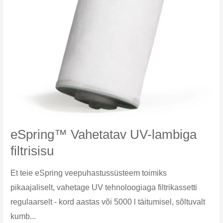
eSpring™ Vahetatav UV-lambiga
filtrisisu
Et teie eSpring veepuhastussüsteem toimiks
pikaajaliselt, vahetage UV tehnoloogiaga filtrikassetti
regulaarselt - kord aastas või 5000 l täitumisel, sõltuvalt
kumb...