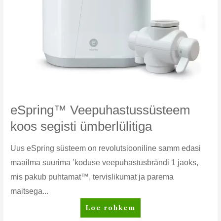
eSpring™ Veepuhastussüsteem
koos segisti ümberlülitiga
Uus eSpring süsteem on revolutsiooniline samm edasi
maailma suurima ’koduse veepuhastusbrändi 1 jaoks,
mis pakub puhtamat™, tervislikumat ja parema
maitsega...
eSpring™
Loe rohkem
Veepuhastussüsteem