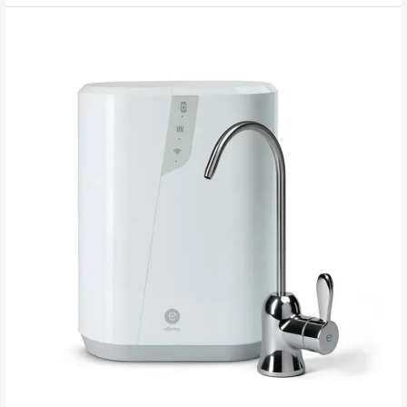
koos
segisti
ümberlülitiga