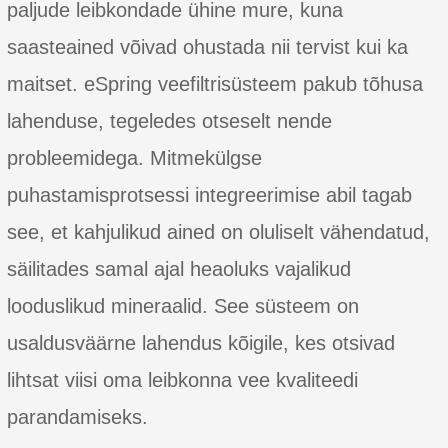
paljude leibkondade ühine mure, kuna
saasteained võivad ohustada nii tervist kui ka
maitset. eSpring veefiltrisüsteem pakub tõhusa
lahenduse, tegeledes otseselt nende
probleemidega. Mitmekülgse
puhastamisprotsessi integreerimise abil tagab
see, et kahjulikud ained on oluliselt vähendatud,
säilitades samal ajal heaoluks vajalikud
looduslikud mineraalid. See süsteem on
usaldusväärne lahendus kõigile, kes otsivad
lihtsat viisi oma leibkonna vee kvaliteedi
parandamiseks.