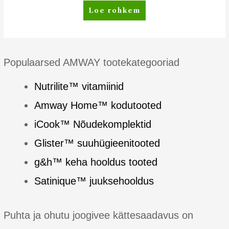
eSpring™
Loe rohkem
Vahetatav
UV-
lambiga
filtrisisu
Populaarsed AMWAY tootekategooriad
Nutrilite™ vitamiinid
Amway Home™ kodutooted
iCook™ Nõudekomplektid
Glister™ suuhügieenitooted
g&h™ keha hooldus tooted
Satinique™ juuksehooldus
Puhta ja ohutu joogivee kättesaadavus on