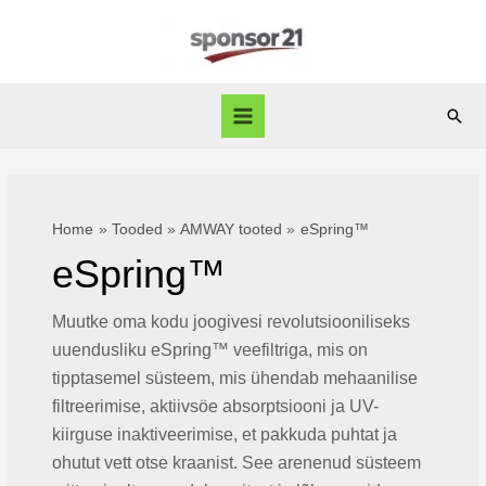
Skip
to
content
Sear
Main
Menu
Home
Tooded
AMWAY tooted
eSpring™
eSpring™
Muutke oma kodu joogivesi revolutsiooniliseks
uuendusliku eSpring™ veefiltriga, mis on
tipptasemel süsteem, mis ühendab mehaanilise
filtreerimise, aktiivsöe absorptsiooni ja UV-
kiirguse inaktiveerimise, et pakkuda puhtat ja
ohutut vett otse kraanist. See arenenud süsteem