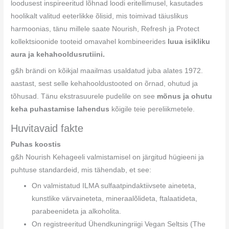
loodusest inspireeritud lõhnad loodi eritellimusel, kasutades
hoolikalt valitud eeterlikke õlisid, mis toimivad täiuslikus
harmoonias, tänu millele saate Nourish, Refresh ja Protect
kollektsioonide tooteid omavahel kombineerides
luua isikliku
aura ja kehahooldusrutiini.
g&h brändi on kõikjal maailmas usaldatud juba alates 1972.
aastast, sest selle kehahooldustooted on õrnad, ohutud ja
tõhusad. Tänu ekstrasuurele pudelile on see
mõnus ja ohutu
keha puhastamise lahendus
kõigile teie pereliikmetele.
Huvitavaid fakte
Puhas koostis
g&h Nourish Kehageeli valmistamisel on järgitud hügieeni ja
puhtuse standardeid, mis tähendab, et see:
On valmistatud ILMA sulfaatpindaktiivsete aineteta,
kunstlike värvaineteta, mineraalõlideta, ftalaatideta,
parabeenideta ja alkoholita.
On registreeritud Ühendkuningriigi Vegan Seltsis (The