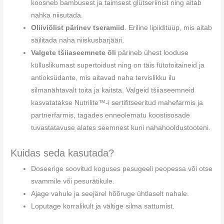
koosneb bambusest ja taimsest glütseriinist ning aitab
nahka niisutada.
Oliiviõlist pärinev tseramiid
. Eriline lipiiditüüp, mis aitab
säilitada naha niiskusbarjääri.
Valgete tšiiaseemnete õli
pärineb ühest looduse
külluslikumast supertoidust ning on täis fütotoitaineid ja
antioksüdante, mis aitavad naha tervislikku ilu
silmanähtavalt toita ja kaitsta. Valgeid tšiiaseemneid
kasvatatakse Nutrilite™-i sertifitseeritud mahefarmis ja
partnerfarmis, tagades enneolematu koostisosade
tuvastatavuse alates seemnest kuni nahahooldustooteni.
Kuidas seda kasutada?
Doseerige soovitud koguses pesugeeli peopessa või otse
svammile või pesurätikule.
Ajage vahule ja seejärel hõõruge ühtlaselt nahale.
Loputage korralikult ja vältige silma sattumist.