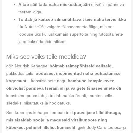
Aitab säilitada naha niiskusbarjääri
oliiviõlist pärineva
tseramiidiga.
Toidab ja kaitseb silmanähtavalt teie naha tervislikku
ilu
Nutrilite™-i valgete tšiiaseemnete õliga, mis on
looduse üks külluslikumaid supertoite ning fütotoitainete
ja antioksüdantide allikas.
Miks see võiks teile meeldida?
g&h Nourish Kehageel
hõlmab taimepõhiseid eeliseid
,
pakkudes teile
loodusest inspireeritud naha puhastamise
kogemust
– koostisainete nagu
bambuse kompleksvee,
oliiviõlist pärineva tseramiidi ja valgete tšiiaseemnete õli
koostoime puhastab ja toidab nahka õrnalt, muutes selle
siledaks, niisutatuks ja hooldatuks.
See kreemjas kehageel embab teid
puuviljase lillelõhnaga,
mis sisaldab sooje ja magusaid virsikunoote ning
kübekest pehmet lillelist kummelit.
g&h Body Care tootesarja