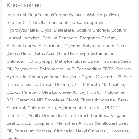
Koostisained
Ingredients/Ingrédients/Cocтав/Құрамы: Water/Aqua/Eau,
Sodium C14-16 Olefin Sulfonate, Cocamidopropyl
Hydroxysultaine, Glycol Distearate, Sodium Chloride, Sodium
Lauroyl Lactylate, Sodium Benzoate, Fragrance/Parfum,
Sodium Lauroyl Sarcosinate, Glycerin, Butyrospermum Parkii
(Shea) Butter, Citric Acid, Guar Hydroxypropyltrimonium
Chloride, Hydroxypropyl Methylcellulose, Salvia Hispanica Seed
Oil, Polystyrene, Polyquaternium-7, Tetrasodium EDTA, Sodium
Hydroxide, Phenoxyethanol, Butylene Glycol, Glycereth-26, Aloe
Barbadensis Leaf Juice, Dextrin, C11-15 Pareth-40, Lecithin,
C11-15 Pareth-7, Olea Europaea (Olive) Fruit Oil, Poloxamer
331, Ceramide NP, Propylene Glycol, Phytosphingosine, Beta-
Sitosterol, Chlorphenesin, Hydrogenated Lecithin, PPG-12-
Buteth-16, Perilla Ocymoides Leaf Extract, Bambusa Vulgaris
Leaf Extract, Tocopherol, Helianthus Annuus (Sunflower) Seed
Oil, Potassium Sorbate, Citronellol, Hexyl Cinnamal, Limonene,
Linalool