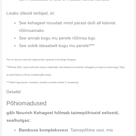
Lisaks ütlesid tarbijad, et:
See kehageel muudab mind pärast duši all käimist
rõõmsamaks.
See annab kogu mu perele rõõmsa tuju.
See sobib ideaalselt kogu mu perele!***
*Kui on olemas sobivad ringlussevõtu rajatised; kontrollige kohapeal.
**Põhineb 2021. aasta andmetel seoses vedelseebi, desinfitseerimisvahendi, kehageeli ja ihupiima tootmisega. Välja
arvatud Indias ja Hiinas toodetud g&h tooted.
***Sobib kogu perele: meestele, naistele ja lastele (alates 3. eluaastast)
Detailid
Põhiomadused
g&h Nourish Kehageel hõlmab taimepõhiseid eeliseid,
sealhulgas:
Bambuse kompleksvesi
. Taimepõhine vesi, mis