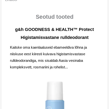
Seotud tooted
g&h GOODNESS & HEALTH™ Protect
Higistamisvastane rulldeodorant
Kaitske oma kaenlaaluseid ebameeldiva lõhna ja
niiskuse eest kiiresti kuivava higistamisvastase
rulldeodorandiga, mis sisaldab Aasia vesinaba
kompleksvett, rosmariini ja rohelist...