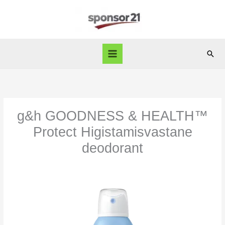
Skip
to
content
Sear
g&h GOODNESS & HEALTH™
Protect Higistamisvastane
deodorant