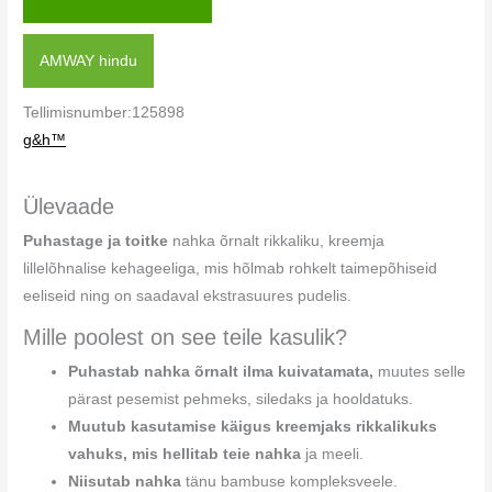
AMWAY hindu
Tellimisnumber:125898
g&h™
Ülevaade
Puhastage ja toitke
nahka õrnalt rikkaliku, kreemja
lillelõhnalise kehageeliga, mis hõlmab rohkelt taimepõhiseid
eeliseid ning on saadaval ekstrasuures pudelis.
Mille poolest on see teile kasulik?
Puhastab nahka õrnalt ilma kuivatamata,
muutes selle
pärast pesemist pehmeks, siledaks ja hooldatuks.
Muutub kasutamise käigus kreemjaks rikkalikuks
vahuks, mis hellitab teie nahka
ja meeli.
Niisutab nahka
tänu bambuse kompleksveele.