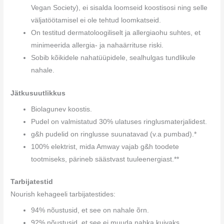
Vegan Society), ei sisalda loomseid koostisosi ning selle
väljatöötamisel ei ole tehtud loomkatseid.
On testitud dermatoloogiliselt ja allergiaohu suhtes, et
minimeerida allergia- ja nahaärrituse riski.
Sobib kõikidele nahatüüpidele, sealhulgas tundlikule
nahale.
Jätkusuutlikkus
Biolagunev koostis.
Pudel on valmistatud 30% ulatuses ringlusmaterjalidest.
g&h pudelid on ringlusse suunatavad (v.a pumbad).*
100% elektrist, mida Amway vajab g&h toodete
tootmiseks, pärineb säästvast tuuleenergiast.**
Tarbijatestid
Nourish kehageeli tarbijatestides:
94% nõustusid, et see on nahale õrn.
92% nõustusid, et see ei muuda nahka kuivaks.