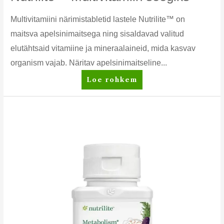
Multivitamiini närimistabletid lastele Nutrilite™ on
maitsva apelsinimaitsega ning sisaldavad valitud
elutähtsaid vitamiine ja mineraalaineid, mida kasvav
organism vajab. Näritav apelsinimaitseline...
Nutrilite™
Loe rohkem
Multivitamiin
söögiks