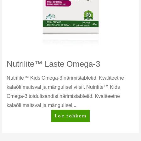
Nutrilite™ Laste Omega-3
Nutrilite™ Kids Omega-3 närimistabletid. Kvaliteetne
kalaõli maitsval ja mängulisel viisil. Nutrilite™ Kids
Omega-3 toidulisandist närimistabletid. Kvaliteetne
kalaõli maitsval ja mängulisel...
Nutrilite™
Loe rohkem
Laste
Omega-
3