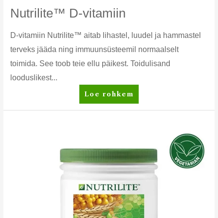
Nutrilite™ D-vitamiin
D-vitamiin Nutrilite™ aitab lihastel, luudel ja hammastel
terveks jääda ning immuunsüsteemil normaalselt
toimida. See toob teie ellu päikest. Toidulisand
looduslikest...
Nutrilite™
Loe rohkem
D-
vitamiin