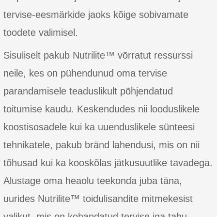
tervise-eesmärkide jaoks kõige sobivamate
toodete valimisel.
Sisuliselt pakub Nutrilite™ võrratut ressurssi
neile, kes on pühendunud oma tervise
parandamisele teaduslikult põhjendatud
toitumise kaudu. Keskendudes nii looduslikele
koostisosadele kui ka uuenduslikele sünteesi
tehnikatele, pakub bränd lahendusi, mis on nii
tõhusad kui ka kooskõlas jätkusuutlike tavadega.
Alustage oma heaolu teekonda juba täna,
uurides Nutrilite™ toidulisandite mitmekesist
valikut, mis on kohandatud tervise iga tahu