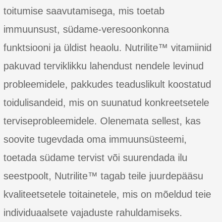
toitumise saavutamisega, mis toetab
immuunsust, südame-veresoonkonna
funktsiooni ja üldist heaolu. Nutrilite™ vitamiinid
pakuvad terviklikku lahendust nendele levinud
probleemidele, pakkudes teaduslikult koostatud
toidulisandeid, mis on suunatud konkreetsetele
terviseprobleemidele. Olenemata sellest, kas
soovite tugevdada oma immuunsüsteemi,
toetada südame tervist või suurendada ilu
seestpoolt, Nutrilite™ tagab teile juurdepääsu
kvaliteetsetele toitainetele, mis on mõeldud teie
individuaalsete vajaduste rahuldamiseks.