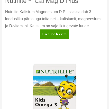
Nutrilite™ Cal Mag D Plus
Nutrilite Kaltsium Magneesium D Pluss sisaldab 3
loodusliku päritoluga toitainet – kaltsiumit, magneesiumit
ja D-vitamiini. Kaltsium on vajalik tugevate luude...
Nutrilite™
Loe rohkem
Cal
Mag
D
Plus