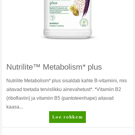
Nutrilite™ Metabolism* plus
Nutrilite Metabolism* plus sisaldab kahte B-vitamiini, mis
aitavad toetada tervislikku ainevahetust*. *Vitamiin B2
(riboflaviin) ja vitamiin B5 (pantoteenhape) aitavad
kaasa...
Nutrilite™
Loe rohkem
Metabolism*
plus