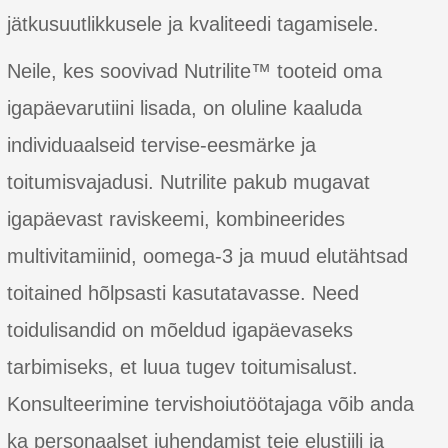
jätkusuutlikkusele ja kvaliteedi tagamisele.
Neile, kes soovivad Nutrilite™ tooteid oma
igapäevarutiini lisada, on oluline kaaluda
individuaalseid tervise-eesmärke ja
toitumisvajadusi. Nutrilite pakub mugavat
igapäevast raviskeemi, kombineerides
multivitamiinid, oomega-3 ja muud elutähtsad
toitained hõlpsasti kasutatavasse. Need
toidulisandid on mõeldud igapäevaseks
tarbimiseks, et luua tugev toitumisalust.
Konsulteerimine tervishoiutöötajaga võib anda
ka personaalset juhendamist teie elustiili ja