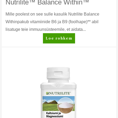
Nutrilite™ Balance Within™
Mille poolest on see sulle kasulik Nutrilite Balance
Withinpakub vitamiinide B6 ja B9 (foolhape)** abil
lisatuge teie immuunsüsteemile, et aidata...
Nutrilite™
Loe rohkem
Balance
Within™