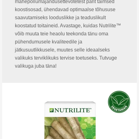
mahepõllumajandusettevõtetest pärit taimsed
koostisosad, ühendavad optimaalse tõhususe
saavutamiseks looduslikke ja teaduslikult
koostatud toitaineid. Avastage, kuidas Nutrilite™
võib muuta teie heaolu teekonda tänu oma
pühendumusele kvaliteedile ja
jätkusuutlikkusele, muutes selle ideaalseks
valikuks terviklikuks tervise toetuseks. Tutvuge
valikuga juba täna!