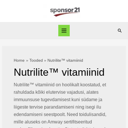
Skip
to
content
Sear
Main
Menu
Home
Tooded
Nutrilite™ vitamiinid
Nutrilite™ vitamiinid
Nutrilite™ vitamiinid on hoolikalt koostatud, et
rahuldada kõiki elutervise vajadusi, alates
immuunsuse tugevdamisest kuni südame ja
liigeste tervise parandamiseni ning isegi ilu
edendamiseni seestpoolt. Need toidulisandid,
mille aluseks on Amway sertifitseeritud