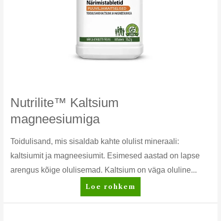
Nutrilite™ Kaltsium
magneesiumiga
Toidulisand, mis sisaldab kahte olulist mineraali:
kaltsiumit ja magneesiumit. Esimesed aastad on lapse
arengus kõige olulisemad. Kaltsium on väga oluline...
Nutrilite™
Loe rohkem
Kaltsium
magneesiumiga