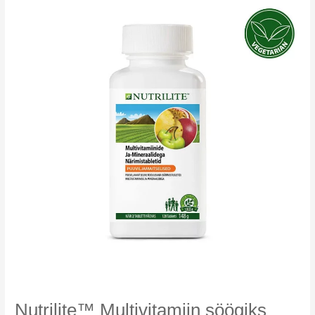
Nutrilite™ Multivitamiin söögiks