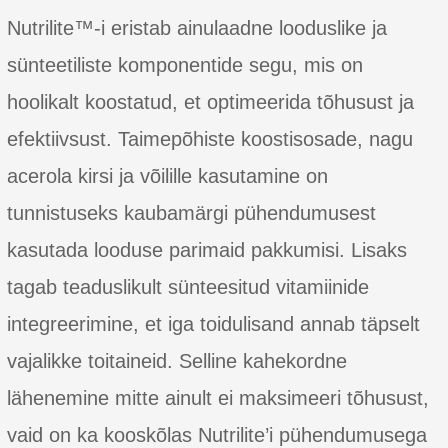
Nutrilite™-i eristab ainulaadne looduslike ja
sünteetiliste komponentide segu, mis on
hoolikalt koostatud, et optimeerida tõhusust ja
efektiivsust. Taimepõhiste koostisosade, nagu
acerola kirsi ja võilille kasutamine on
tunnistuseks kaubamärgi pühendumusest
kasutada looduse parimaid pakkumisi. Lisaks
tagab teaduslikult sünteesitud vitamiinide
integreerimine, et iga toidulisand annab täpselt
vajalikke toitaineid. Selline kahekordne
lähenemine mitte ainult ei maksimeeri tõhusust,
vaid on ka kooskõlas Nutrilite’i pühendumusega