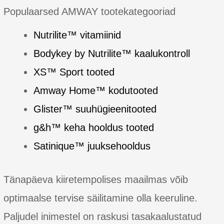
Populaarsed AMWAY tootekategooriad
Nutrilite™ vitamiinid
Bodykey by Nutrilite™ kaalukontroll
XS™ Sport tooted
Amway Home™ kodutooted
Glister™ suuhügieenitooted
g&h™ keha hooldus tooted
Satinique™ juuksehooldus
Tänapäeva kiiretempolises maailmas võib
optimaalse tervise säilitamine olla keeruline.
Paljudel inimestel on raskusi tasakaalustatud