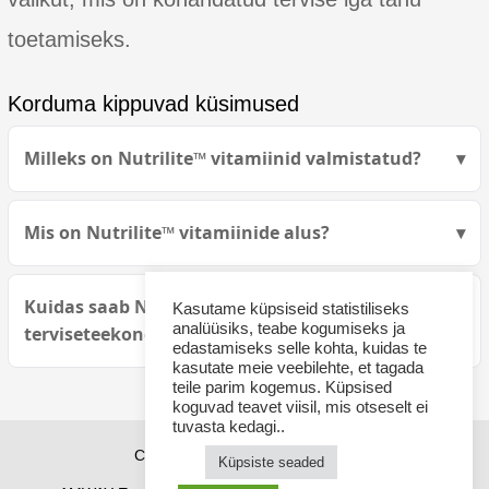
toetamiseks.
Korduma kippuvad küsimused
Milleks on Nutrilite™ vitamiinid valmistatud?
Mis on Nutrilite™ vitamiinide alus?
Kuidas saab Nutrilite™ muuta teie
Kasutame küpsiseid statistiliseks
analüüsiks, teabe kogumiseks ja
terviseteekonda?
edastamiseks selle kohta, kuidas te
kasutate meie veebilehte, et tagada
teile parim kogemus. Küpsised
koguvad teavet viisil, mis otseselt ei
tuvasta kedagi..
Copyright © 2026 sponsor21.ee
Küpsiste seaded