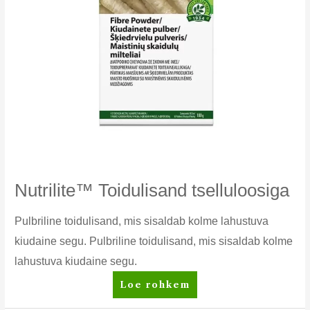
Nutrilite™ Toidulisand tselluloosiga
Pulbriline toidulisand, mis sisaldab kolme lahustuva
kiudaine segu. Pulbriline toidulisand, mis sisaldab kolme
lahustuva kiudaine segu.
Nutrilite™
Loe rohkem
Toidulisand