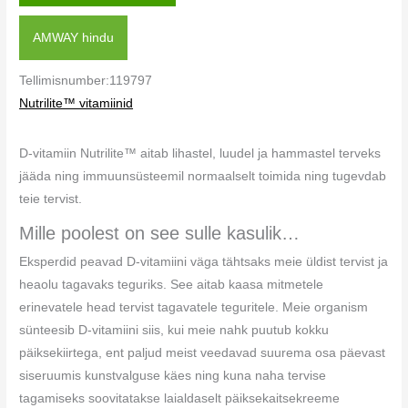
AMWAY hindu
Tellimisnumber:119797
Nutrilite™ vitamiinid
D-vitamiin Nutrilite™ aitab lihastel, luudel ja hammastel terveks
jääda ning immuunsüsteemil normaalselt toimida ning tugevdab
teie tervist.
Mille poolest on see sulle kasulik…
Eksperdid peavad D-vitamiini väga tähtsaks meie üldist tervist ja
heaolu tagavaks teguriks. See aitab kaasa mitmetele
erinevatele head tervist tagavatele teguritele. Meie organism
sünteesib D-vitamiini siis, kui meie nahk puutub kokku
päiksekiirtega, ent paljud meist veedavad suurema osa päevast
siseruumis kunstvalguse käes ning kuna naha tervise
tagamiseks soovitatakse laialdaselt päiksekaitsekreeme