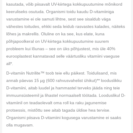
kasutada, võib piisavalt UV-kiirtega kokkupuutumine mõnikord
keeruliseks osutuda. Organismi toidu kaudu D-vitamiiniga
varustamine ei ole samuti lihtne, sest see sisaldub väga
vähestes toitudes, ehkki seda leidub rasvastes kalades, näiteks
lõhes ja makrellis. Oluline on ka see, kus elate, kuna
põhjapoolkeral on UV-kiirtega kokkupuutumine suurem
probleem kui lõunas – see on üks põhjustest, mis üle 40%
eurooplastest kannatavad selle väärtusliku vitamiini vaeguse
all*.
D-vitamiin Nutrilite™ toob teie ellu päikest. Toidulisand, mis
annab päevas 15 µg (600 rahvusvahelist ühikut)** looduslikku
D-vitamiini, aitab luudel ja hammastel terveks jääda ning teie
immuunsüsteemil ja lihastel normaalselt töötada. Looduslikul D-
vitamiinil on teadaolevalt oma roll ka raku jagunemise
protsessis, mistõttu see aitab tagada üldise hea tervise.
Organismi piisava D-vitamiini kogusega varustamine ei saaks
olla mugavam.