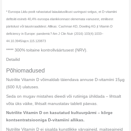
* Euroopa Liidu poolt rahastatud laiaulatuslikust uuringust selgus, et D-vitamiini
defitsiiti esineb 40,4% euroopa elanikkonnast olenemata vanusest, etnilisest
päritolust või laiuskraadidest. Allikas: Cashman KD, Dowling KG jt Vitamin D
deficiency in Europe: pandemic? Am J Clin Nutr (2016) 103(4):1033–
44.10.3945/ajcn.115.120873
***** 300% toitaine kontrollväärtusest (NRV).
Detailid
Põhiomadused
Nutrilite Vitamin D võimaldab täiendava annuse D-vitamiini 15µg
(600 IU) ulatuses.
Seda on mugav mistahes dieedi või rutiiniga ühildada – lihtsalt
võta üks väike, lihtsalt manustatav tablett päevas.
Nutrilite Vitamin D on kasutatud kultuurpärmi – kõrge
kontsentratsiooniga D-vitamiini allikas.
Nutrilite Vitamin D ei sisalda kunstlikke värvaineid, maitseaineid