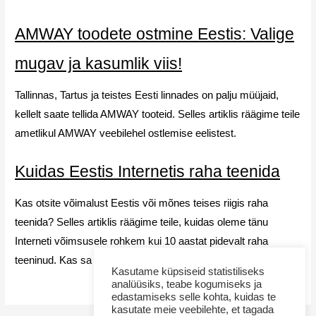
AMWAY toodete ostmine Eestis: Valige
mugav ja kasumlik viis!
Tallinnas, Tartus ja teistes Eesti linnades on palju müüjaid,
kellelt saate tellida AMWAY tooteid. Selles artiklis räägime teile
ametlikul AMWAY veebilehel ostlemise eelistest.
Kuidas Eestis Internetis raha teenida
Kas otsite võimalust Eestis või mõnes teises riigis raha
teenida? Selles artiklis räägime teile, kuidas oleme tänu
Interneti võimsusele rohkem kui 10 aastat pidevalt raha
teeninud. Kas sa tahaksid sama teha? Uuri lähemalt!
Kasutame küpsiseid statistiliseks
analüüsiks, teabe kogumiseks ja
edastamiseks selle kohta, kuidas te
kasutate meie veebilehte, et tagada