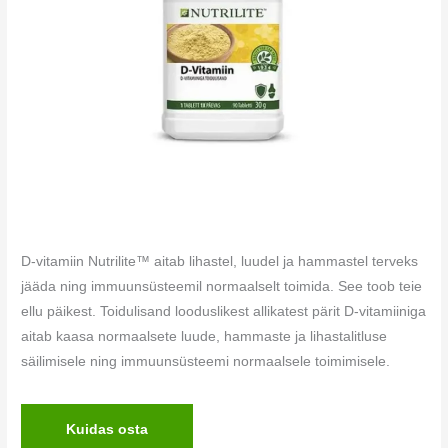
D-vitamiin Nutrilite™ aitab lihastel, luudel ja hammastel terveks
jääda ning immuunsüsteemil normaalselt toimida. See toob teie
ellu päikest. Toidulisand looduslikest allikatest pärit D-vitamiiniga
aitab kaasa normaalsete luude, hammaste ja lihastalitluse
säilimisele ning immuunsüsteemi normaalsele toimimisele.
Kuidas osta