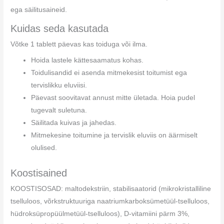
ega säilitusaineid.
Kuidas seda kasutada
Võtke 1 tablett päevas kas toiduga või ilma.
Hoida lastele kättesaamatus kohas.
Toidulisandid ei asenda mitmekesist toitumist ega
tervislikku eluviisi.
Päevast soovitavat annust mitte ületada. Hoia pudel
tugevalt suletuna.
Säilitada kuivas ja jahedas.
Mitmekesine toitumine ja tervislik eluviis on äärmiselt
olulised.
Koostisained
KOOSTISOSAD: maltodekstriin, stabilisaatorid (mikrokristalliline
tselluloos, võrkstruktuuriga naatriumkarboksümetüül-tselluloos,
hüdroksüpropüülmetüül-tselluloos), D-vitamiini pärm 3%,