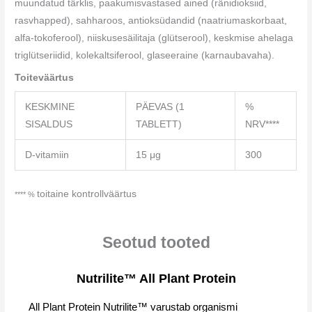
muundatud tärklis, paakumisvastased ained (ränidioksiid,
rasvhapped), sahharoos, antioksüdandid (naatriumaskorbaat,
alfa-tokoferool), niiskusesäilitaja (glütserool), keskmise ahelaga
triglütseriidid, kolekaltsiferool, glaseeraine (karnaubavaha).
Toiteväärtus
KESKMINE
PÄEVAS (1
%
SISALDUS
TABLETT)
NRV****
D-vitamiin
15 μg
300
toitaine kontrollväärtus
**** %
Seotud tooted
Nutrilite™ All Plant Protein
All Plant Protein Nutrilite™ varustab organismi