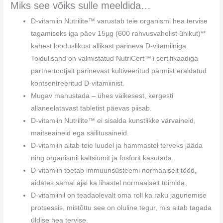
Miks see võiks sulle meeldida…
D-vitamiin Nutrilite™ varustab teie organismi hea tervise
tagamiseks iga päev 15µg (600 rahvusvahelist ühikut)**
kahest looduslikust allikast pärineva D-vitamiiniga.
Toidulisand on valmistatud NutriCert™’i sertifikaadiga
partnertootjalt pärinevast kultiveeritud pärmist eraldatud
kontsentreeritud D-vitamiinist.
Mugav manustada – ühes väikesest, kergesti
allaneelatavast tabletist päevas piisab.
D-vitamiin Nutrilite™ ei sisalda kunstlikke värvaineid,
maitseaineid ega säilitusaineid.
D-vitamiin aitab teie luudel ja hammastel terveks jääda
ning organismil kaltsiumit ja fosforit kasutada.
D-vitamiin toetab immuunsüsteemi normaalselt tööd,
aidates samal ajal ka lihastel normaalselt toimida.
D-vitamiinil on teadaolevalt oma roll ka raku jagunemise
protsessis, mistõttu see on oluline tegur, mis aitab tagada
üldise hea tervise.