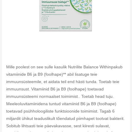
Mille poolest on see sulle kasulik Nutrilite Balance Withinpakub
vitamiinide B6 ja B9 (foolhape)** abil lisatuge teie
immuunsüsteemile, et aidata teil end hästi tunda. Toetab teie
immuunsust. Vitamiinid B6 ja B9 (foolhape) toetavad
immuunsüsteemi normaalset toimimist.. Toetab head tuju.
Meeleoluvitamiinidena tuntud vitamiinid B6 ja B9 (foolhape)
toetavad psühholoogiliste funktsioonide toimimist. Tagab 6
miljardit ühikut teaduslikult tõendatud piimhapet tootvat bakterit.
Sobitub lihtsasti teie päevakavasse, sest kiiresti sulavat,