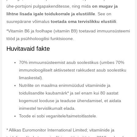
ühe-portsjoni pulgapakenditesse, ning mida
on mugav ja
lihtne lisada igale toidukorrale ja elustiilile
. See on
suurepärane võimalus
toetada oma tervislikku elustiili
.
*Vitamiin B6 ja foolhape (vitamiin B9) toetavad immuunsüsteemi
tööd ja psühholoogilisi funktsioone.
Huvitavaid fakte
70% immuunsüsteemist asub soolestikus (umbes 70%
immunoloogiliselt aktiivsetest rakkudest asub soolestiku
limaskestal).
Nutrilite on maailma enimmüüdud vitamiinide ja
toidulisandite kaubamärk* ja sel enam kui 80 aastat
kogemust looduse ja teaduse ühendamisel, et aidata
inimestel tervislikumalt elada.
Toode ei sobi veganitele/taimetoitlastele.
* Allikas Euromonitor International Limited; vitamiinide ja