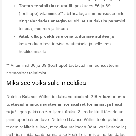
Toetab tervislikku elustiili,
pakkudes B6 ja B9
(foolhape) vitamiinide** abil lisatuge immuunsüsteemile
ning täiendades energiavarusid, et suudaksite paremini
toituda, magada ja liikuda.
Aitab olla proaktiivne oma toitumise suhtes
ja
keskenduda hea tervise nautimisele ja selle eest
hoolitsemisele.
** Vitamiinid B6 ja B9 (foolhape) toetavad immuunsüsteemi
normaalset toimimist.
Miks see võiks sulle meeldida
Nutrilite Balance Within toidulisand sisaldab 2
B-vitamiini,
mis
toetavad immuunsüsteemi normaalset toimimist ja head
tuju*.
Igas pakis on 6 miljardit ühikut 2 teaduslikult tõendatud
piimhappebakteri tüve. Nutrilite Balance Within toote puhul on
tegemist kiirelt sulava, meeldiva maitsega (tänu vaniljenoodile)
pulbriga, mida saab panna otse keelele, ja mis on pakendatud