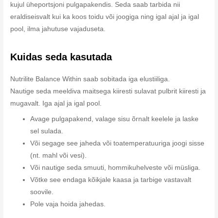
kujul üheportsjoni pulgapakendis. Seda saab tarbida nii
eraldiseisvalt kui ka koos toidu või joogiga ning igal ajal ja igal
pool, ilma jahutuse vajaduseta.
Kuidas seda kasutada
Nutrilite Balance Within saab sobitada iga elustiiliga.
Nautige seda meeldiva maitsega kiiresti sulavat pulbrit kiiresti ja
mugavalt. Iga ajal ja igal pool.
Avage pulgapakend, valage sisu õrnalt keelele ja laske
sel sulada.
Või segage see jaheda või toatemperatuuriga joogi sisse
(nt. mahl või vesi).
Või nautige seda smuuti, hommikuhelveste või müsliga.
Võtke see endaga kõikjale kaasa ja tarbige vastavalt
soovile.
Pole vaja hoida jahedas.