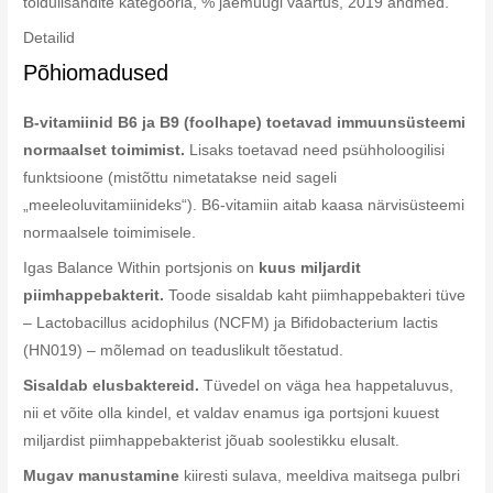
toidulisandite kategooria, % jaemüügi väärtus, 2019 andmed.
Detailid
Põhiomadused
B-vitamiinid B6 ja B9 (foolhape) toetavad immuunsüsteemi
normaalset toimimist.
Lisaks toetavad need psühholoogilisi
funktsioone (mistõttu nimetatakse neid sageli
„meeleoluvitamiinideks“). B6-vitamiin aitab kaasa närvisüsteemi
normaalsele toimimisele.
Igas Balance Within portsjonis on
kuus miljardit
piimhappebakterit.
Toode sisaldab kaht piimhappebakteri tüve
– Lactobacillus acidophilus (NCFM) ja Bifidobacterium lactis
(HN019) – mõlemad on teaduslikult tõestatud.
Sisaldab elusbaktereid.
Tüvedel on väga hea happetaluvus,
nii et võite olla kindel, et valdav enamus iga portsjoni kuuest
miljardist piimhappebakterist jõuab soolestikku elusalt.
Mugav manustamine
kiiresti sulava, meeldiva maitsega pulbri