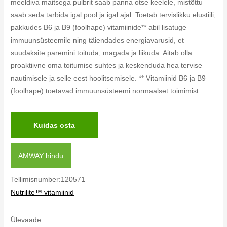
meeldiva maitsega pulbrit saab panna otse keelele, mistõttu
saab seda tarbida igal pool ja igal ajal. Toetab tervislikku elustiili,
pakkudes B6 ja B9 (foolhape) vitamiinide** abil lisatuge
immuunsüsteemile ning täiendades energiavarusid, et
suudaksite paremini toituda, magada ja liikuda. Aitab olla
proaktiivne oma toitumise suhtes ja keskenduda hea tervise
nautimisele ja selle eest hoolitsemisele. ** Vitamiinid B6 ja B9
(foolhape) toetavad immuunsüsteemi normaalset toimimist.
Kuidas osta
AMWAY hindu
Tellimisnumber:120571
Nutrilite™ vitamiinid
Ülevaade