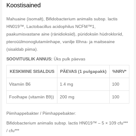
Koostisained
Mahuaine (isomalt), Bifidobacterium animalis subsp. lactis
HN019™, Lactobacillus acidophilus NCFM™1,
paakumisvastane aine (ränidioksiid), püridoksiin hüdrokloriid,
pteroüülmonoglutamiinhape, vanilje lõhna- ja maitseaine
(sisaldab piima).
SOOVITUSLIK ANNUS:
Üks pulk päevas
KESKMINE SISALDUS
PÄEVAS (1 pulgapakk)
%NRV*
Vitamiin B6
1.4 mg
100
Foolhape (vitamiin B9))
200 mg
100
Piimhappebakter / Piimhappebakter:
Bifidobacterium animalis subsp. lactis HN019™ – 5 × 109 cfu***
/ cfu***