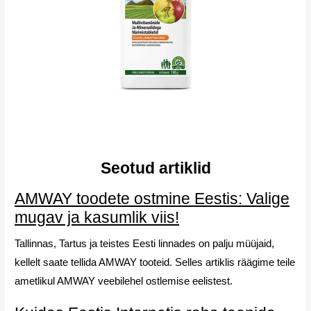
Seotud artiklid
AMWAY toodete ostmine Eestis: Valige
mugav ja kasumlik viis!
Tallinnas, Tartus ja teistes Eesti linnades on palju müüjaid,
kellelt saate tellida AMWAY tooteid. Selles artiklis räägime teile
ametlikul AMWAY veebilehel ostlemise eelistest.