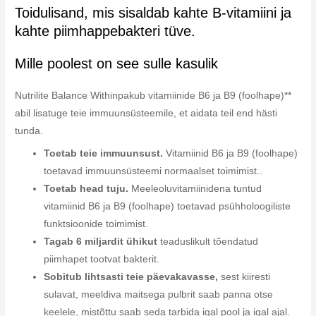
Toidulisand, mis sisaldab kahte B-vitamiini ja
kahte piimhappebakteri tüve.
Mille poolest on see sulle kasulik
Nutrilite Balance Withinpakub vitamiinide B6 ja B9 (foolhape)**
abil lisatuge teie immuunsüsteemile, et aidata teil end hästi
tunda.
Toetab teie immuunsust.
Vitamiinid B6 ja B9 (foolhape)
toetavad immuunsüsteemi normaalset toimimist..
Toetab head tuju.
Meeleoluvitamiinidena tuntud
vitamiinid B6 ja B9 (foolhape) toetavad psühholoogiliste
funktsioonide toimimist.
Tagab 6 miljardit ühikut
teaduslikult tõendatud
piimhapet tootvat bakterit.
Sobitub lihtsasti teie päevakavasse,
sest kiiresti
sulavat, meeldiva maitsega pulbrit saab panna otse
keelele, mistõttu saab seda tarbida igal pool ja igal ajal.