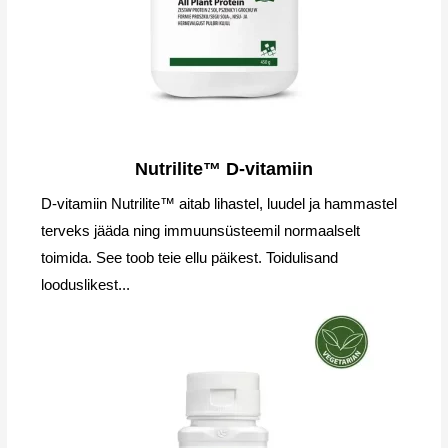
Nutrilite™ D-vitamiin
D-vitamiin Nutrilite™ aitab lihastel, luudel ja hammastel
terveks jääda ning immuunsüsteemil normaalselt
toimida. See toob teie ellu päikest. Toidulisand
looduslikest...