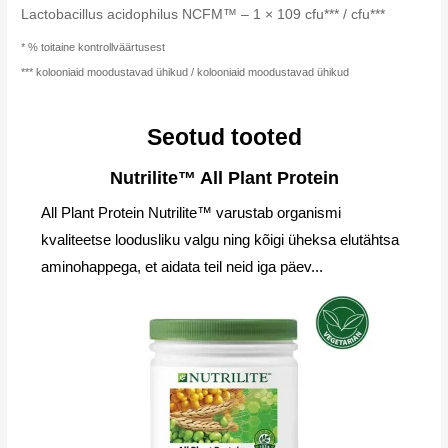
Lactobacillus acidophilus NCFM™ – 1 × 109 cfu*** / cfu***
* % toitaine kontrollväärtusest
*** kolooniaid moodustavad ühikud / kolooniaid moodustavad ühikud
Seotud tooted
Nutrilite™ All Plant Protein
All Plant Protein Nutrilite™ varustab organismi
kvaliteetse loodusliku valgu ning kõigi üheksa elutähtsa
aminohappega, et aidata teil neid iga päev...