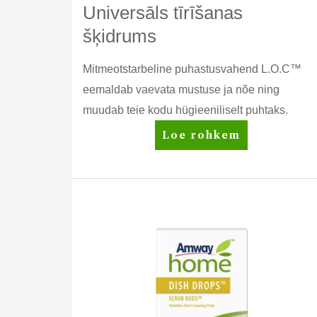
Universāls tīrīšanas
šķidrums
Mitmeotstarbeline puhastusvahend L.O.C™
eemaldab vaevata mustuse ja nõe ning
muudab teie kodu hügieeniliselt puhtaks.
Amway
Loe rohkem
Home™
L.O.C.™
Universāls
tīrīšanas
šķidrums