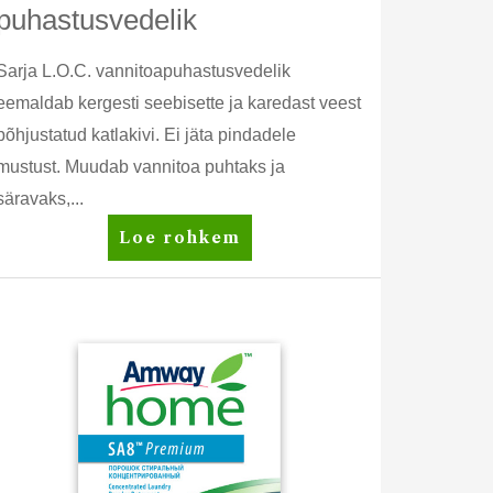
puhastusvedelik
Sarja L.O.C. vannitoapuhastusvedelik
eemaldab kergesti seebisette ja karedast veest
põhjustatud katlakivi. Ei jäta pindadele
mustust. Muudab vannitoa puhtaks ja
säravaks,...
L.O.C.™
Loe rohkem
Vannitoa
puhastusvedelik