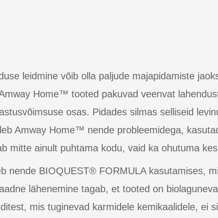
e leidmine võib olla paljude majapidamiste jaoks 
d. Amway Home™ tooted pakuvad veenvat lahendus
astusvõimsuse osas. Pidades silmas selliseid levi
geleb Amway Home™ nende probleemidega, kasutades
gab mitte ainult puhtama kodu, vaid ka ohutuma ke
b nende BIOQUEST® FORMULA kasutamises, mis k
nulaadne lähenemine tagab, et tooted on biolaguneva
ditest, mis tuginevad karmidele kemikaalidele, ei