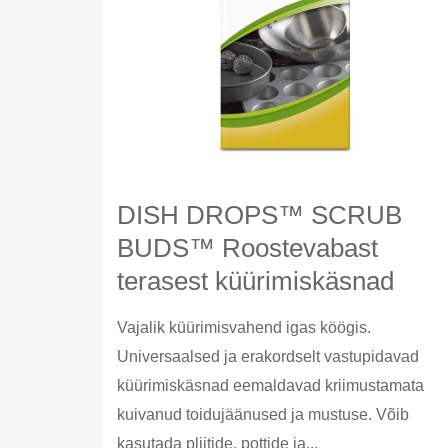
DISH DROPS™ SCRUB
BUDS™ Roostevabast
terasest küürimiskäsnad
Vajalik küürimisvahend igas köögis.
Universaalsed ja erakordselt vastupidavad
küürimiskäsnad eemaldavad kriimustamata
kuivanud toidujäänused ja mustuse. Võib
kasutada pliitide, pottide ja...