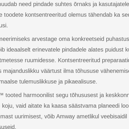
muudab need pindade suhtes õrnaks ja kasutajate
e toodete kontsentreeritud olemus tähendab ka se
usi.
erimiseks arvestage oma konkreetseid puhastus
 ideaalselt erinevatele pindadele alates puidust k
itmetesse ruumidesse. Kontsentreeritud preparaati
 majanduslikku väärtust ilma tõhususe vähenemise
timaalse tulemuslikkuse ja pikaealisuse.
tooted harmoonilist segu tõhususest ja keskkonna
e koju, vaid aitate ka kaasa säästvama planeedi loo
ast uurimisest, võib Amway ametlikul veebisaidil kü
suseid.