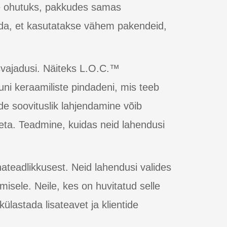
le ohutuks, pakkudes samas
da, et kasutatakse vähem pakendeid,
vajadusi. Näiteks L.O.C.™
uni keraamiliste pindadeni, mis teeb
de soovituslik lahjendamine võib
ta. Teadmine, kuidas neid lahendusi
teadlikkusest. Neid lahendusi valides
misele. Neile, kes on huvitatud selle
lastada lisateavet ja klientide