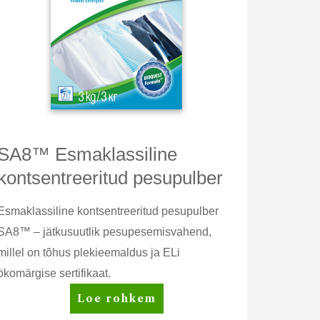
SA8™ Esmaklassiline
kontsentreeritud pesupulber
Esmaklassiline kontsentreeritud pesupulber
SA8™ – jätkusuutlik pesupesemisvahend,
millel on tõhus plekieemaldus ja ELi
ökomärgise sertifikaat.
SA8™
Loe rohkem
Esmaklassiline