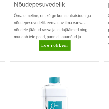
Nõudepesuvedelik
Õrnatoimeline, ent kõrge kontsentratsiooniga
nõudepesuvedelik eemaldav ilma vaevata
nõudele jäänud rasva ja toidujäätmed ning
muudab teie potid, pannid, lauanõud ja...
DISH
Loe rohkem
DROPS™
Nõudepesuvedelik