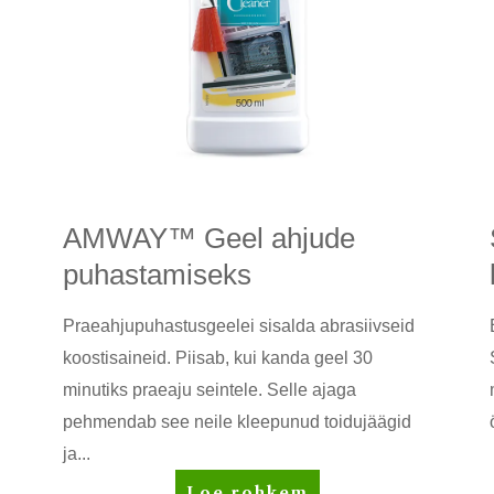
AMWAY™ Geel ahjude
puhastamiseks
Praeahjupuhastusgeelei sisalda abrasiivseid
koostisaineid. Piisab, kui kanda geel 30
minutiks praeaju seintele. Selle ajaga
pehmendab see neile kleepunud toidujäägid
ja...
AMWAY™
Loe rohkem