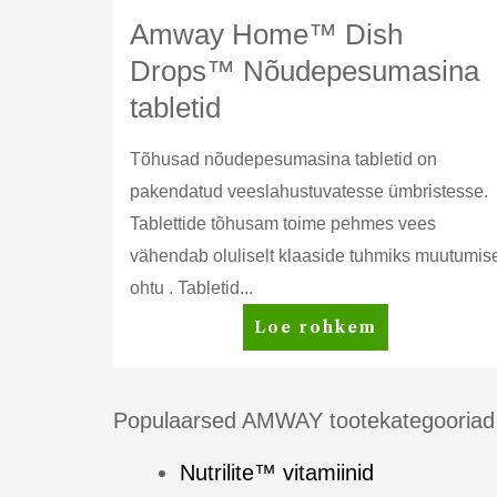
Amway Home™ Dish
Drops™ Nõudepesumasina
tabletid
Tõhusad nõudepesumasina tabletid on
pakendatud veeslahustuvatesse ümbristesse.
Tablettide tõhusam toime pehmes vees
vähendab oluliselt klaaside tuhmiks muutumis
ohtu . Tabletid...
Amway
Loe rohkem
Home™
Dish
Drops™
Populaarsed AMWAY tootekategooriad
Nõudepesumasina
Nutrilite™ vitamiinid
tabletid