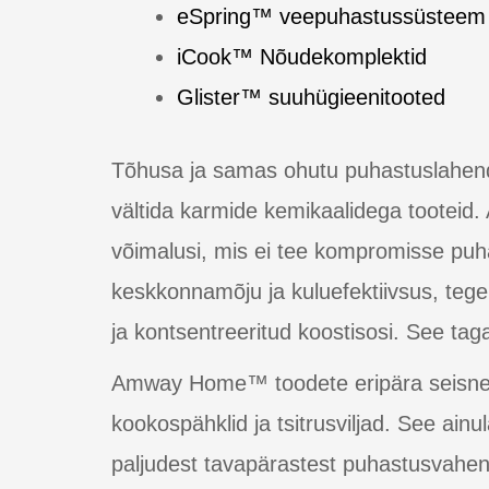
eSpring™ veepuhastussüsteem
iCook™ Nõudekomplektid
Glister™ suuhügieenitooted
Tõhusa ja samas ohutu puhastuslahendus
vältida karmide kemikaalidega tootei
võimalusi, mis ei tee kompromisse puh
keskkonnamõju ja kuluefektiivsus, te
ja kontsentreeritud koostisosi. See ta
Amway Home™ toodete eripära seisne
kookospähklid ja tsitrusviljad. See ai
paljudest tavapärastest puhastusvahen