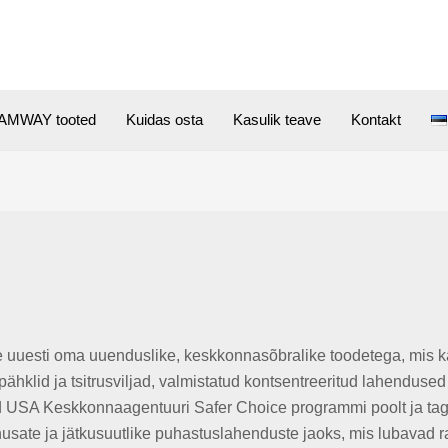
AMWAY tooted
Kuidas osta
Kasulik teave
Kontakt
uuesti oma uuenduslike, keskkonnasõbralike toodetega, m
hklid ja tsitrusviljad, valmistatud kontsentreeritud lahenduse
d USA Keskkonnaagentuuri Safer Choice programmi poolt ja taga
husate ja jätkusuutlike puhastuslahenduste jaoks, mis lubavad r