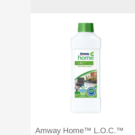
Amway Home™ L.O.C.™