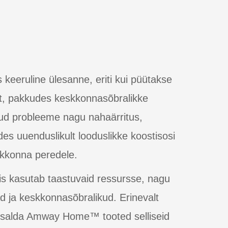
keeruline ülesanne, eriti kui püütakse
t, pakkudes keskkonnasõbralikke
nud probleeme nagu nahaärritus,
 uuenduslikult looduslikke koostisosi
skkonna peredele.
asutab taastuvaid ressursse, nagu
d ja keskkonnasõbralikud. Erinevalt
 sisalda Amway Home™ tooted selliseid