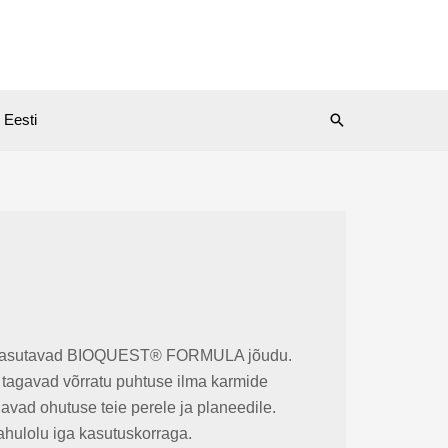
Search
Eesti
is kasutavad BIOQUEST® FORMULA jõudu.
d tagavad võrratu puhtuse ilma karmide
vad ohutuse teie perele ja planeedile.
ahulolu iga kasutuskorraga.