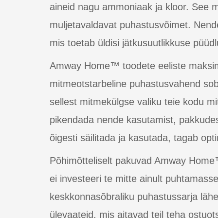
aineid nagu ammoniaak ja kloor. See 
muljetavaldavat puhastusvõimet. Nend
mis toetab üldisi jätkusuutlikkuse püüdl
Amway Home™ toodete eeliste maksime
mitmeotstarbeline puhastusvahend sobib
sellest mitmekülgse valiku teie kodu m
pikendada nende kasutamist, pakkudes
õigesti säilitada ja kasutada, tagab op
Põhimõtteliselt pakuvad Amway Home™ 
ei investeeri te mitte ainult puhtamass
keskkonnasõbraliku puhastussarja lähem
ülevaateid, mis aitavad teil teha ostuot