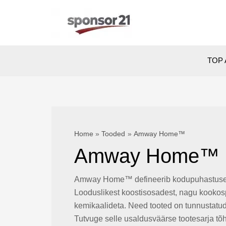
Skip
to
content
TOP 
Home
Tooded
Amway Home™
Amway Home™
Amway Home™ defineerib kodupuhastuse 
Looduslikest koostisosadest, nagu kookospä
kemikaalideta. Need tooted on tunnustatu
Tutvuge selle usaldusväärse tootesarja tõ