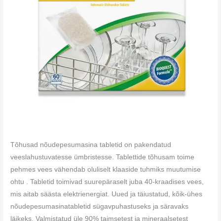
Tõhusad nõudepesumasina tabletid on pakendatud
veeslahustuvatesse ümbristesse. Tablettide tõhusam toime
pehmes vees vähendab oluliselt klaaside tuhmiks muutumise
ohtu . Tabletid toimivad suurepäraselt juba 40-kraadises vees,
mis aitab säästa elektrienergiat. Uued ja täiustatud, kõik-ühes
nõudepesumasinatabletid sügavpuhastuseks ja säravaks
läikeks. Valmistatud üle 90% taimsetest ja mineraalsetest