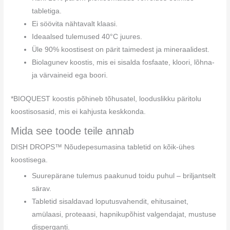
tabletiga.
Ei söövita nähtavalt klaasi.
Ideaalsed tulemused 40°C juures.
Üle 90% koostisest on pärit taimedest ja mineraalidest.
Biolagunev koostis, mis ei sisalda fosfaate, kloori, lõhna-
ja värvaineid ega boori.
*BIOQUEST koostis põhineb tõhusatel, looduslikku päritolu
koostisosasid, mis ei kahjusta keskkonda.
Mida see toode teile annab
DISH DROPS™ Nõudepesumasina tabletid on kõik-ühes
koostisega.
Suurepärane tulemus paakunud toidu puhul – briljantselt
särav.
Tabletid sisaldavad loputusvahendit, ehitusainet,
amülaasi, proteaasi, hapnikupõhist valgendajat, mustuse
disperganti.