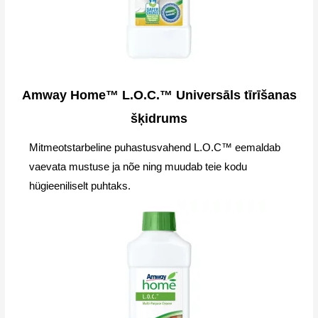
Amway Home™ L.O.C.™ Universāls tīrīšanas
šķidrums
Mitmeotstarbeline puhastusvahend L.O.C™ eemaldab
vaevata mustuse ja nõe ning muudab teie kodu
hügieeniliselt puhtaks.