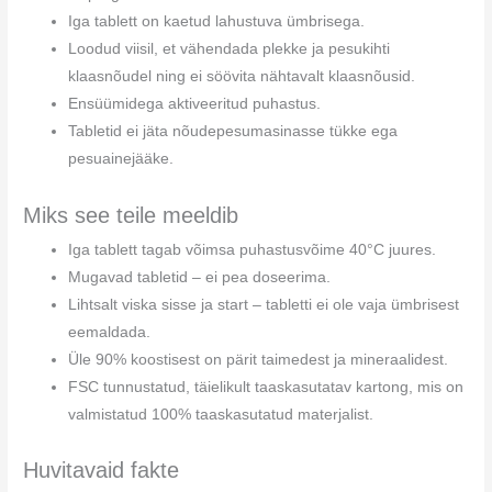
Iga tablett on kaetud lahustuva ümbrisega.
Loodud viisil, et vähendada plekke ja pesukihti
klaasnõudel ning ei söövita nähtavalt klaasnõusid.
Ensüümidega aktiveeritud puhastus.
Tabletid ei jäta nõudepesumasinasse tükke ega
pesuainejääke.
Miks see teile meeldib
Iga tablett tagab võimsa puhastusvõime 40°C juures.
Mugavad tabletid – ei pea doseerima.
Lihtsalt viska sisse ja start – tabletti ei ole vaja ümbrisest
eemaldada.
Üle 90% koostisest on pärit taimedest ja mineraalidest.
FSC tunnustatud, täielikult taaskasutatav kartong, mis on
valmistatud 100% taaskasutatud materjalist.
Huvitavaid fakte