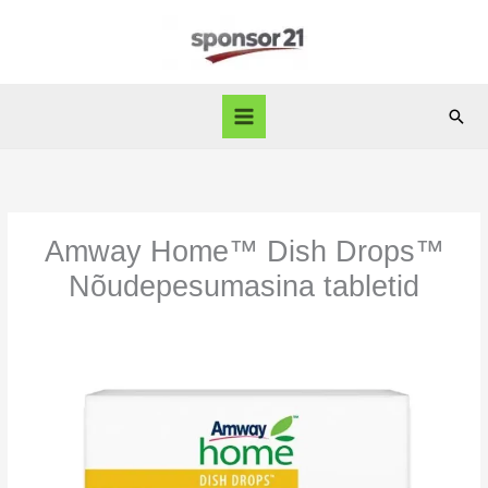
Skip
to
content
Sear
Amway Home™ Dish Drops™
Nõudepesumasina tabletid