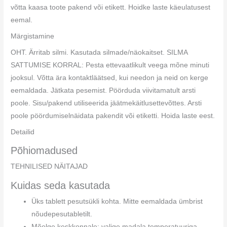
võtta kaasa toote pakend või etikett. Hoidke laste käeulatusest
eemal.
Märgistamine
OHT. Ärritab silmi. Kasutada silmade/näokaitset. SILMA
SATTUMISE KORRAL: Pesta ettevaatlikult veega mõne minuti
jooksul. Võtta ära kontaktläätsed, kui needon ja neid on kerge
eemaldada. Jätkata pesemist. Pöörduda viivitamatult arsti
poole. Sisu/pakend utiliseerida jäätmekäitlusettevõttes. Arsti
poole pöördumiselnäidata pakendit või etiketti. Hoida laste eest.
Detailid
Põhiomadused
TEHNILISED NÄITAJAD
Kuidas seda kasutada
Üks tablett pesutsükli kohta. Mitte eemaldada ümbrist
nõudepesutabletilt.
Mõelge keskkonnale: valige madala temperatuuriga