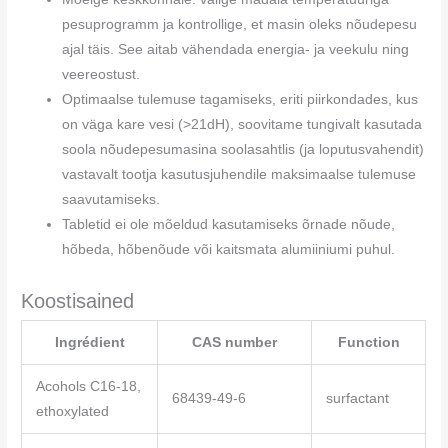
pesuprogramm ja kontrollige, et masin oleks nõudepesu
ajal täis. See aitab vähendada energia- ja veekulu ning
veereostust.
Optimaalse tulemuse tagamiseks, eriti piirkondades, kus
on väga kare vesi (>21dH), soovitame tungivalt kasutada
soola nõudepesumasina soolasahtlis (ja loputusvahendit)
vastavalt tootja kasutusjuhendile maksimaalse tulemuse
saavutamiseks.
Tabletid ei ole mõeldud kasutamiseks õrnade nõude,
hõbeda, hõbenõude või kaitsmata alumiiniumi puhul.
Koostisained
Ingrédient
CAS number
Function
Acohols C16-18,
68439-49-6
surfactant
ethoxylated