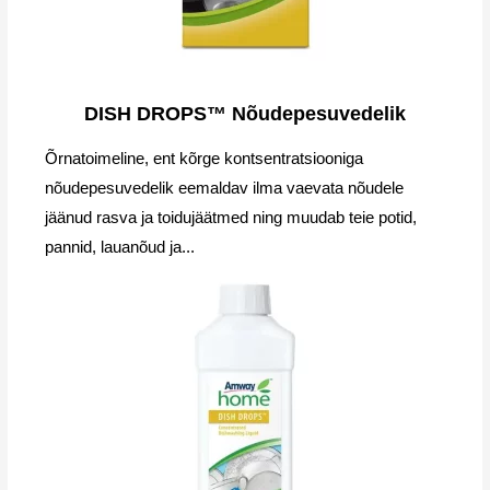
DISH DROPS™ Nõudepesuvedelik
Õrnatoimeline, ent kõrge kontsentratsiooniga
nõudepesuvedelik eemaldav ilma vaevata nõudele
jäänud rasva ja toidujäätmed ning muudab teie potid,
pannid, lauanõud ja...