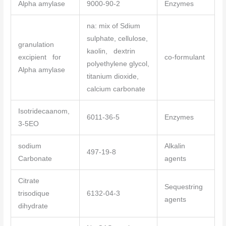
Alpha amylase
9000-90-2
Enzymes
na: mix of Sdium
sulphate, cellulose,
granulation
kaolin, dextrin
excipient for
co-formulant
polyethylene glycol,
Alpha amylase
titanium dioxide,
calcium carbonate
Isotridecaanom,
6011-36-5
Enzymes
3-5EO
sodium
Alkalin
497-19-8
Carbonate
agents
Citrate
Sequestring
trisodique
6132-04-3
agents
dihydrate