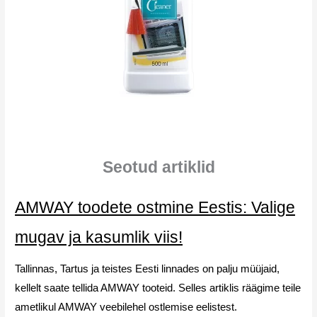
Seotud artiklid
AMWAY toodete ostmine Eestis: Valige
mugav ja kasumlik viis!
Tallinnas, Tartus ja teistes Eesti linnades on palju müüjaid,
kellelt saate tellida AMWAY tooteid. Selles artiklis räägime teile
ametlikul AMWAY veebilehel ostlemise eelistest.