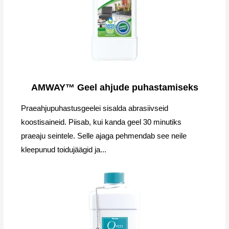
AMWAY™ Geel ahjude puhastamiseks
Praeahjupuhastusgeelei sisalda abrasiivseid
koostisaineid. Piisab, kui kanda geel 30 minutiks
praeaju seintele. Selle ajaga pehmendab see neile
kleepunud toidujäägid ja...