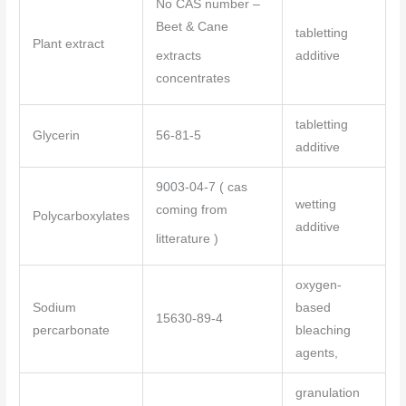
No CAS number –
Beet & Cane
tabletting
Plant extract
extracts
additive
concentrates
tabletting
Glycerin
56-81-5
additive
9003-04-7 ( cas
wetting
coming from
Polycarboxylates
additive
litterature )
oxygen-
Sodium
based
15630-89-4
percarbonate
bleaching
agents,
granulation