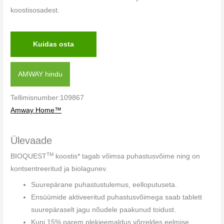
koostisosadest.
Kuidas osta
AMWAY hindu
Tellimisnumber:109867
Amway Home™
Ülevaade
TM
BIOQUEST
koostis* tagab võimsa puhastusvõime ning on
kontsentreeritud ja biolagunev.
Suurepärane puhastustulemus, eelloputuseta.
Ensüümide aktiveeritud puhastusvõimega saab tablett
suurepäraselt jagu nõudele paakunud toidust.
Kuni 15% parem plekieemaldus võrreldes eelmise