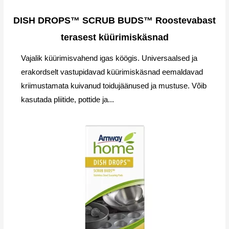
DISH DROPS™ SCRUB BUDS™ Roostevabast
terasest küürimiskäsnad
Vajalik küürimisvahend igas köögis. Universaalsed ja
erakordselt vastupidavad küürimiskäsnad eemaldavad
kriimustamata kuivanud toidujäänused ja mustuse. Võib
kasutada pliitide, pottide ja...