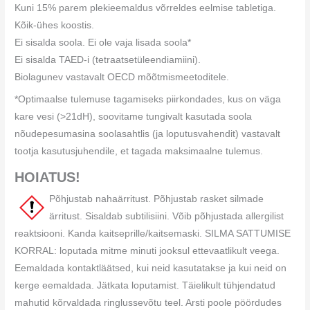
Kuni 15% parem plekieemaldus võrreldes eelmise tabletiga.
Kõik-ühes koostis.
Ei sisalda soola. Ei ole vaja lisada soola*
Ei sisalda TAED-i (tetraatsetüleendiamiini).
Biolagunev vastavalt OECD mõõtmismeetoditele.
*Optimaalse tulemuse tagamiseks piirkondades, kus on väga
kare vesi (>21dH), soovitame tungivalt kasutada soola
nõudepesumasina soolasahtlis (ja loputusvahendit) vastavalt
tootja kasutusjuhendile, et tagada maksimaalne tulemus.
HOIATUS!
Põhjustab nahaärritust. Põhjustab rasket silmade
ärritust. Sisaldab subtilisiini. Võib põhjustada allergilist
reaktsiooni. Kanda kaitseprille/kaitsemaski. SILMA SATTUMISE
KORRAL: loputada mitme minuti jooksul ettevaatlikult veega.
Eemaldada kontaktläätsed, kui neid kasutatakse ja kui neid on
kerge eemaldada. Jätkata loputamist. Täielikult tühjendatud
mahutid kõrvaldada ringlussevõtu teel. Arsti poole pöördudes