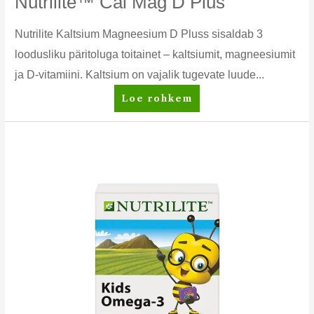
Nutrilite™ Cal Mag D Plus
Nutrilite Kaltsium Magneesium D Pluss sisaldab 3
loodusliku päritoluga toitainet – kaltsiumit, magneesiumit
ja D-vitamiini. Kaltsium on vajalik tugevate luude...
Nutrilite™
Loe rohkem
Cal
Mag
D
Plus