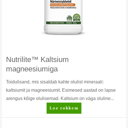
Nutrilite™ Kaltsium
magneesiumiga
Toidulisand, mis sisaldab kahte olulist mineraali:
kaltsiumit ja magneesiumit. Esimesed aastad on lapse
arengus kõige olulisemad. Kaltsium on väga oluline...
Nutrilite™
Loe rohkem
Kaltsium
magneesiumiga