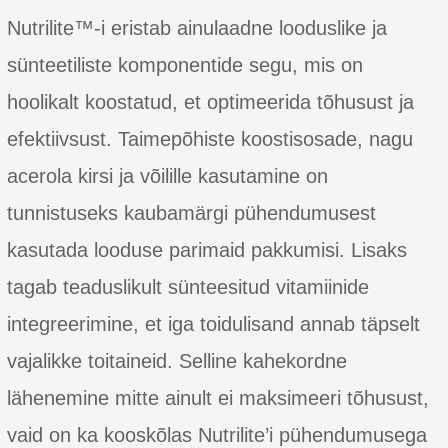
Nutrilite™-i eristab ainulaadne looduslike ja
sünteetiliste komponentide segu, mis on
hoolikalt koostatud, et optimeerida tõhusust ja
efektiivsust. Taimepõhiste koostisosade, nagu
acerola kirsi ja võilille kasutamine on
tunnistuseks kaubamärgi pühendumusest
kasutada looduse parimaid pakkumisi. Lisaks
tagab teaduslikult sünteesitud vitamiinide
integreerimine, et iga toidulisand annab täpselt
vajalikke toitaineid. Selline kahekordne
lähenemine mitte ainult ei maksimeeri tõhusust,
vaid on ka kooskõlas Nutrilite’i pühendumusega