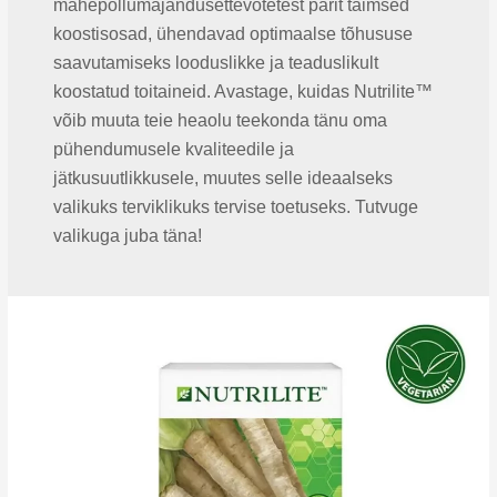
mahepõllumajandusettevõtetest pärit taimsed
koostisosad, ühendavad optimaalse tõhususe
saavutamiseks looduslikke ja teaduslikult
koostatud toitaineid. Avastage, kuidas Nutrilite™
võib muuta teie heaolu teekonda tänu oma
pühendumusele kvaliteedile ja
jätkusuutlikkusele, muutes selle ideaalseks
valikuks terviklikuks tervise toetuseks. Tutvuge
valikuga juba täna!