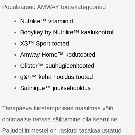
Populaarsed AMWAY tootekategooriad
Nutrilite™ vitamiinid
Bodykey by Nutrilite™ kaalukontroll
XS™ Sport tooted
Amway Home™ kodutooted
Glister™ suuhügieenitooted
g&h™ keha hooldus tooted
Satinique™ juuksehooldus
Tänapäeva kiiretempolises maailmas võib
optimaalse tervise säilitamine olla keeruline.
Paljudel inimestel on raskusi tasakaalustatud