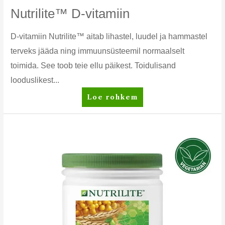
Nutrilite™ D-vitamiin
D-vitamiin Nutrilite™ aitab lihastel, luudel ja hammastel
terveks jääda ning immuunsüsteemil normaalselt
toimida. See toob teie ellu päikest. Toidulisand
looduslikest...
Nutrilite™
Loe rohkem
D-
vitamiin