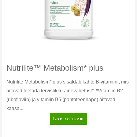
Nutrilite™ Metabolism* plus
Nutrilite Metabolism* plus sisaldab kahte B-vitamiini, mis
aitavad toetada tervislikku ainevahetust*. *Vitamiin B2
(riboflaviin) ja vitamiin B5 (pantoteenhape) aitavad
kaasa...
Nutrilite™
Loe rohkem
Metabolism*
plus