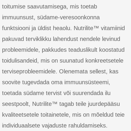
toitumise saavutamisega, mis toetab
immuunsust, südame-veresoonkonna
funktsiooni ja üldist heaolu. Nutrilite™ vitamiinid
pakuvad terviklikku lahendust nendele levinud
probleemidele, pakkudes teaduslikult koostatud
toidulisandeid, mis on suunatud konkreetsetele
terviseprobleemidele. Olenemata sellest, kas
soovite tugevdada oma immuunsüsteemi,
toetada südame tervist või suurendada ilu
seestpoolt, Nutrilite™ tagab teile juurdepääsu
kvaliteetsetele toitainetele, mis on mõeldud teie
individuaalsete vajaduste rahuldamiseks.