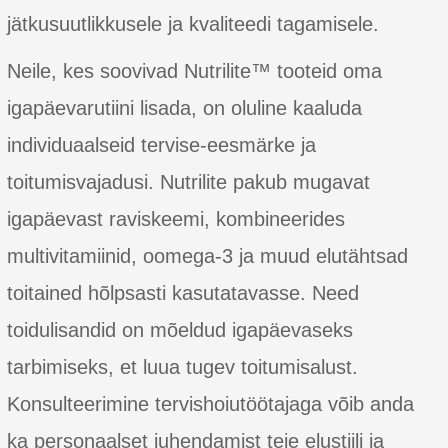
jätkusuutlikkusele ja kvaliteedi tagamisele.
Neile, kes soovivad Nutrilite™ tooteid oma
igapäevarutiini lisada, on oluline kaaluda
individuaalseid tervise-eesmärke ja
toitumisvajadusi. Nutrilite pakub mugavat
igapäevast raviskeemi, kombineerides
multivitamiinid, oomega-3 ja muud elutähtsad
toitained hõlpsasti kasutatavasse. Need
toidulisandid on mõeldud igapäevaseks
tarbimiseks, et luua tugev toitumisalust.
Konsulteerimine tervishoiutöötajaga võib anda
ka personaalset juhendamist teie elustiili ja