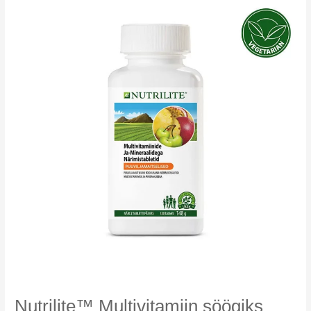
Nutrilite™ Multivitamiin söögiks