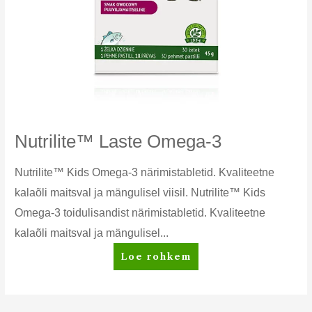
Nutrilite™ Laste Omega-3
Nutrilite™ Kids Omega-3 närimistabletid. Kvaliteetne
kalaõli maitsval ja mängulisel viisil. Nutrilite™ Kids
Omega-3 toidulisandist närimistabletid. Kvaliteetne
kalaõli maitsval ja mängulisel...
Nutrilite™
Loe rohkem
Laste
Omega-
3