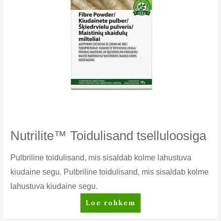
Nutrilite™ Toidulisand tselluloosiga
Pulbriline toidulisand, mis sisaldab kolme lahustuva
kiudaine segu. Pulbriline toidulisand, mis sisaldab kolme
lahustuva kiudaine segu.
Nutrilite™
Loe rohkem
Toidulisand