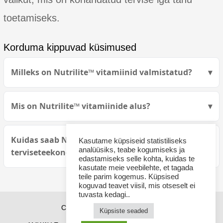
toetamiseks.
Korduma kippuvad küsimused
Milleks on Nutrilite™ vitamiinid valmistatud?
Mis on Nutrilite™ vitamiinide alus?
Kuidas saab Nutrilite™ muuta teie
Kasutame küpsiseid statistiliseks
analüüsiks, teabe kogumiseks ja
terviseteekonda?
edastamiseks selle kohta, kuidas te
kasutate meie veebilehte, et tagada
teile parim kogemus. Küpsised
koguvad teavet viisil, mis otseselt ei
tuvasta kedagi..
Copyright © 2026 sponsor21.ee
Küpsiste seaded