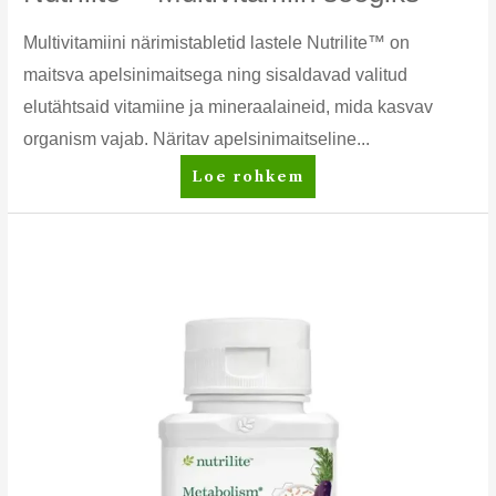
Multivitamiini närimistabletid lastele Nutrilite™ on
maitsva apelsinimaitsega ning sisaldavad valitud
elutähtsaid vitamiine ja mineraalaineid, mida kasvav
organism vajab. Näritav apelsinimaitseline...
Nutrilite™
Loe rohkem
Multivitamiin
söögiks