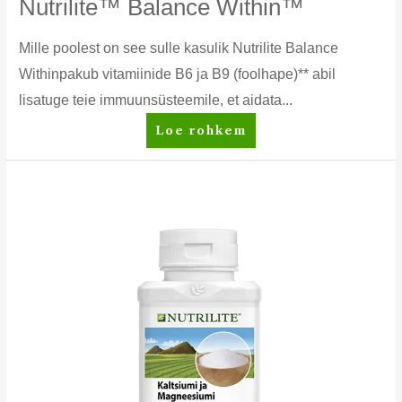
Nutrilite™ Balance Within™
Mille poolest on see sulle kasulik Nutrilite Balance
Withinpakub vitamiinide B6 ja B9 (foolhape)** abil
lisatuge teie immuunsüsteemile, et aidata...
Nutrilite™
Loe rohkem
Balance
Within™