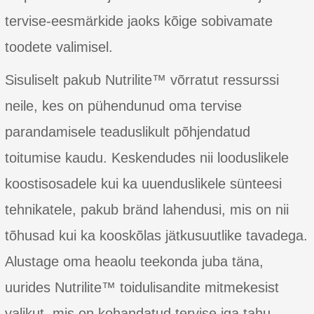
tervise-eesmärkide jaoks kõige sobivamate
toodete valimisel.
Sisuliselt pakub Nutrilite™ võrratut ressurssi
neile, kes on pühendunud oma tervise
parandamisele teaduslikult põhjendatud
toitumise kaudu. Keskendudes nii looduslikele
koostisosadele kui ka uuenduslikele sünteesi
tehnikatele, pakub bränd lahendusi, mis on nii
tõhusad kui ka kooskõlas jätkusuutlike tavadega.
Alustage oma heaolu teekonda juba täna,
uurides Nutrilite™ toidulisandite mitmekesist
valikut, mis on kohandatud tervise iga tahu