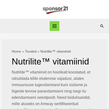
Skip
to
content
Sear
Main
Menu
Home
Tooded
Nutrilite™ vitamiinid
Nutrilite™ vitamiinid
Nutrilite™ vitamiinid on hoolikalt koostatud, et
rahuldada kõiki elutervise vajadusi, alates
immuunsuse tugevdamisest kuni südame ja
liigeste tervise parandamiseni ning isegi ilu
edendamiseni seestpoolt. Need toidulisandid,
mille aluseks on Amway sertifitseeritud