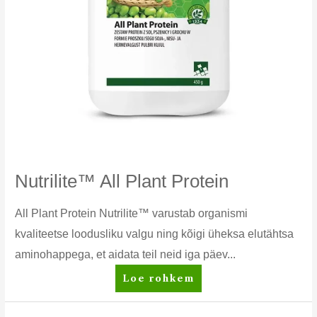
Nutrilite™ All Plant Protein
All Plant Protein Nutrilite™ varustab organismi
kvaliteetse loodusliku valgu ning kõigi üheksa elutähtsa
aminohappega, et aidata teil neid iga päev...
Nutrilite™
Loe rohkem
All
Plant